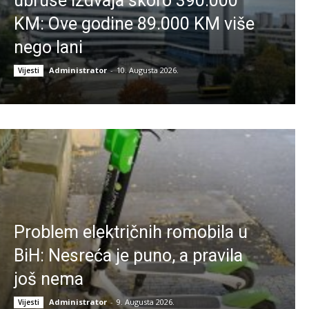
ubruse izdvaja skoro 390.000
KM: Ove godine 89.000 KM više
nego lani
Administrator
-
10. Augusta 2026.
Vijesti
Problem električnih romobila u
BiH: Nesreća je puno, a pravila
još nema
Administrator
-
9. Augusta 2026.
Vijesti