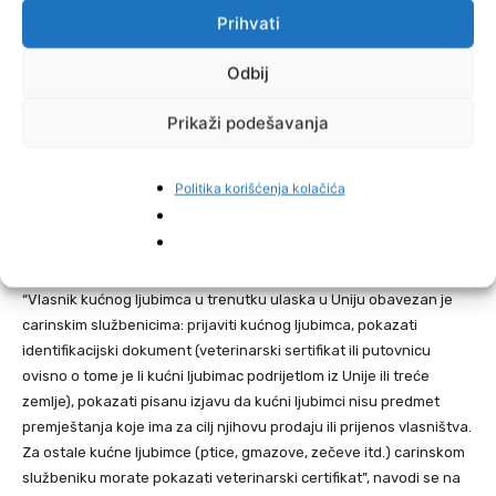
Prihvati
Kućni ljubimci
Odbij
Ukoliko na odmor ne možete bez svojih ljubimaca, znajte da je
dopušten unos do pet kućnih ljubimaca po osobi uz obaveznu
Prikaži podešavanja
prijavu carinskom službeniku.
Politika korišćenja kolačića
Za unos pasa, mačaka i pitomih hrčaka iz trećih zemalja važno je
da budu označeni ugradnjom čipa i uredno vakcinisani, pišu
Nezavisne novine.
“Vlasnik kućnog ljubimca u trenutku ulaska u Uniju obavezan je
carinskim službenicima: prijaviti kućnog ljubimca, pokazati
identifikacijski dokument (veterinarski sertifikat ili putovnicu
ovisno o tome je li kućni ljubimac podrijetlom iz Unije ili treće
zemlje), pokazati pisanu izjavu da kućni ljubimci nisu predmet
premještanja koje ima za cilj njihovu prodaju ili prijenos vlasništva.
Za ostale kućne ljubimce (ptice, gmazove, zečeve itd.) carinskom
službeniku morate pokazati veterinarski certifikat”, navodi se na