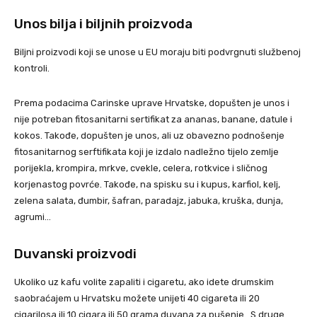
Unos bilja i biljnih proizvoda
Biljni proizvodi koji se unose u EU moraju biti podvrgnuti službenoj
kontroli.
Prema podacima Carinske uprave Hrvatske, dopušten je unos i
nije potreban fitosanitarni sertifikat za ananas, banane, datule i
kokos. Takođe, dopušten je unos, ali uz obavezno podnošenje
fitosanitarnog serftifikata koji je izdalo nadležno tijelo zemlje
porijekla, krompira, mrkve, cvekle, celera, rotkvice i sličnog
korjenastog povrće. Takođe, na spisku su i kupus, karfiol, kelj,
zelena salata, đumbir, šafran, paradajz, jabuka, kruška, dunja,
agrumi…
Duvanski proizvodi
Ukoliko uz kafu volite zapaliti i cigaretu, ako idete drumskim
saobraćajem u Hrvatsku možete unijeti 40 cigareta ili 20
cigarilosa ili 10 cigara ili 50 grama duvana za pušenje. S druge