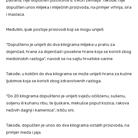
pašteta, nije dopušten putnicima iz trećih zemalja. Takođe, nije
dopušten unos mlijeka i mliječnih proizvoda, na primjer vrhnja, sira
i maslaca.
Međutim, ipak postoje proizvodi koji se mogu unijeti.
“Dopušteno je unijeti do dva kilograma mlijeka u prahu za
dojenčad, hrane za dojenčad i posebne hrane koja se koristi zbog
medicinskih razloga”, navodi se na sajtu hrvatske carine.
Takođe, u količini do dva kilograma se može unijeti hrana za kućne
ljubimce koja se koristi zbog zdravstvenih razloga.
“Do 20 kilograma dopušteno je unijeti svježu očišćenu, sušenu,
soljenu ili kuhanu ribu, te ljuskare, mekušce poput kozica, rakova
neživih dagnji i kamenica”, ističu oni.
Takođe, dopušten je unos do dva kilograma ostalih proizvoda, na
primjer meda i jaja.