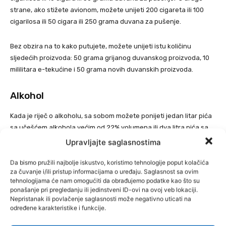
strane, ako stižete avionom, možete unijeti 200 cigareta ili 100
cigarilosa ili 50 cigara ili 250 grama duvana za pušenje.
Bez obzira na to kako putujete, možete unijeti istu količinu
sljedećih proizvoda: 50 grama grijanog duvanskog proizvoda, 10
mililitara e-tekućine i 50 grama novih duvanskih proizvoda.
Alkohol
Kada je riječ o alkoholu, sa sobom možete ponijeti jedan litar pića
sa učešćem alkohola većim od 22% volumena ili dva litra pića sa
učešćem alkohola manjim od 22% volumena ili četiri litre vina ili 16
Upravljajte saglasnostima
litara piva.
Da bismo pružili najbolje iskustvo, koristimo tehnologije poput kolačića
za čuvanje i/ili pristup informacijama o uređaju. Saglasnost sa ovim
Prijava gotovine
tehnologijama će nam omogućiti da obrađujemo podatke kao što su
ponašanje pri pregledanju ili jedinstveni ID-ovi na ovoj veb lokaciji.
Prilikom ulaska u Hrvatsku i generalno Evropsku uniju, ukoliko sa
Nepristanak ili povlačenje saglasnosti može negativno uticati na
određene karakteristike i funkcije.
sobom imate gotovinu u iznosu od 10.000 evra ili više, obavezni
ste prijaviti gotovinu carini na graničnom prelazu.