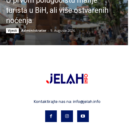
U prvom polugodištu manje
turista u BiH, ali više ostvarenih
noćenja
Administrator
-
9. Augusta 2026.
Vijesti
Kontaktirajte nas na:
info@jelah.info