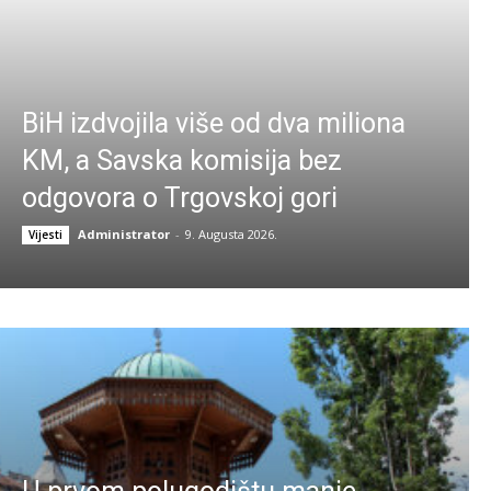
BiH izdvojila više od dva miliona
KM, a Savska komisija bez
odgovora o Trgovskoj gori
Administrator
-
9. Augusta 2026.
Vijesti