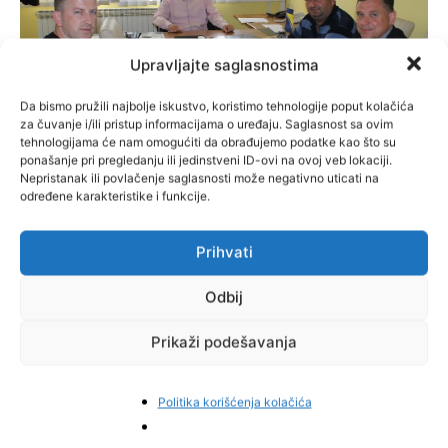
Upravljajte saglasnostima
Da bismo pružili najbolje iskustvo, koristimo tehnologije poput kolačića
za čuvanje i/ili pristup informacijama o uređaju. Saglasnost sa ovim
tehnologijama će nam omogućiti da obrađujemo podatke kao što su
ponašanje pri pregledanju ili jedinstveni ID-ovi na ovoj veb lokaciji.
Nepristanak ili povlačenje saglasnosti može negativno uticati na
VIJESTI
određene karakteristike i funkcije.
Sastanak sa predstavnicima Udruge
nositelja ratnih odličja HVO-a Zeničko-
dobojskog kantona
Prihvati
Administrator
-
8. Maja 2018.
Odbij
Prikaži podešavanja
Politika korišćenja kolačića