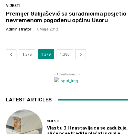
VIJESTI
Premijer Galijašević sa suradnicima posjetio
nevremenom pogođenu općinu Usoru
Administrator
-
7. Maja 2018.
1.378
1.379
1.380
- Advertisement -
LATEST ARTICLES
VIJESTI
Vlast u BiH nastavlja da se zadužuje,
ali će nove kredite plaćati skuplje