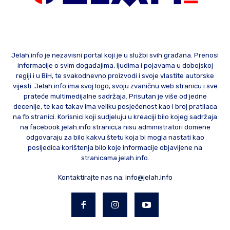
Jelah.info je nezavisni portal koji je u službi svih građana. Prenosi
informacije o svim događajima, ljudima i pojavama u dobojskoj
regiji i u BiH, te svakodnevno proizvodi i svoje vlastite autorske
vijesti. Jelah.info ima svoj logo, svoju zvaničnu web stranicu i sve
prateće multimedijalne sadržaja. Prisutan je više od jedne
decenije, te kao takav ima veliku posjećenost kao i broj pratilaca
na fb stranici. Korisnici koji sudjeluju u kreaciji bilo kojeg sadržaja
na facebook jelah.info stranici,a nisu administratori domene
odgovaraju za bilo kakvu štetu koja bi mogla nastati kao
posljedica korištenja bilo koje informacije objavljene na
stranicama jelah.info.
Kontaktirajte nas na:
info@jelah.info