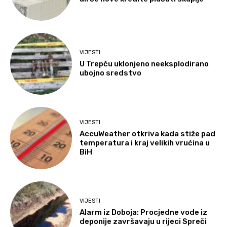
VIJESTI
U Trepču uklonjeno neeksplodirano
ubojno sredstvo
VIJESTI
AccuWeather otkriva kada stiže pad
temperatura i kraj velikih vrućina u
BiH
VIJESTI
Alarm iz Doboja: Procjedne vode iz
deponije završavaju u rijeci Spreči