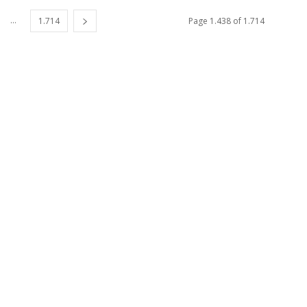
...
1.714
Page 1.438 of 1.714