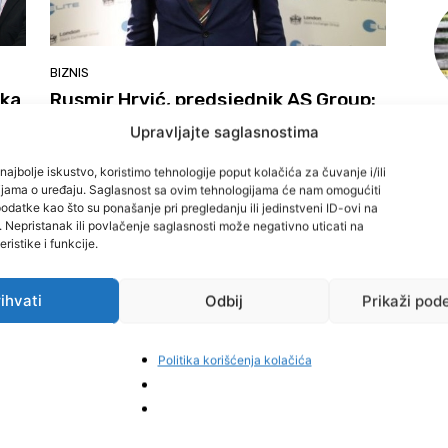
BIZNIS
ika
Rusmir Hrvić, predsjednik AS Group:
BiH može postati druga Švicarska
Upravljajte saglasnostima
Administrator
-
16. Decembra 2016.
najbolje iskustvo, koristimo tehnologije poput kolačića za čuvanje i/ili
cijama o uređaju. Saglasnost sa ovim tehnologijama će nam omogućiti
datke kao što su ponašanje pri pregledanju ili jedinstveni ID-ovi na
i. Nepristanak ili povlačenje saglasnosti može negativno uticati na
ristike i funkcije.
ihvati
Odbij
Prikaži pod
Politika korišćenja kolačića
VIJESTI
Hrvatski član Predsjedništva BiH dr.