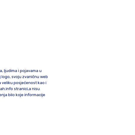
ma, ljudima i pojavama u
oj logo, svoju zvaničnu web
a veliku posjećenost kao i
lah.info stranici,a nisu
nja bilo koje informacije