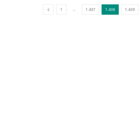
...
1
1.437
1.438
1.439