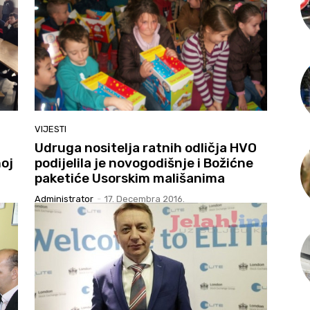
VIJESTI
Udruga nositelja ratnih odličja HVO
noj
podijelila je novogodišnje i Božićne
paketiće Usorskim mališanima
Administrator
-
17. Decembra 2016.