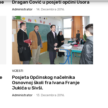
ne
Dragan Čović u posjeti općini Usora
Administrator
-
14. Decembra 2016.
VIJESTI
e
Posjeta Općinskog načelnika
Osnovnoj školi fra Ivana Franje
Jukića u Sivši.
Administrator
-
13. Decembra 2016.