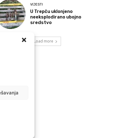
VIJESTI
U Trepču uklonjeno
neeksplodirano ubojno
sredstvo
Load more
ešavanja