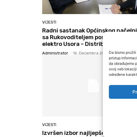
VIJESTI
Radni sastanak Općinskog načeln
sa Rukovoditeljem poslovnice
elektro Usora – Distribucija
Da bismo pružili 
Administrator
-
16. Decembra 2016.
pristup informa
da obrađujemo po
ovoj veb lokacij
određene karakte
Pr
VIJESTI
Izvršen izbor najljepše uređenog