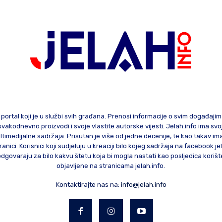
 portal koji je u službi svih građana. Prenosi informacije o svim događaji
te svakodnevno proizvodi i svoje vlastite autorske vijesti. Jelah.info ima sv
ltimedijalne sadržaja. Prisutan je više od jedne decenije, te kao takav im
ranici. Korisnici koji sudjeluju u kreaciji bilo kojeg sadržaja na facebook je
govaraju za bilo kakvu štetu koja bi mogla nastati kao posljedica korište
objavljene na stranicama jelah.info.
Kontaktirajte nas na:
info@jelah.info