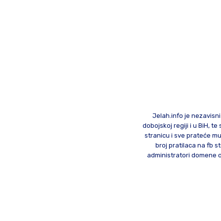
Jelah.info je nezavisni
dobojskoj regiji i u BiH, 
stranicu i sve prateće mu
broj pratilaca na fb st
administratori domene od