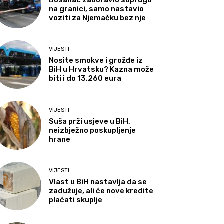
Bosanac zaboravio suprugu
na granici, samo nastavio
voziti za Njemačku bez nje
VIJESTI
Nosite smokve i grožđe iz
BiH u Hrvatsku? Kazna može
biti i do 13.260 eura
VIJESTI
Suša prži usjeve u BiH,
neizbježno poskupljenje
hrane
VIJESTI
Vlast u BiH nastavlja da se
zadužuje, ali će nove kredite
plaćati skuplje