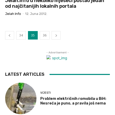
Jelah.info u nekoliko mjeseci postao jedan
od najčitanijih lokalnih portala
Jelah Info
-
12. Juna 2012.
34
35
36
- Advertisement -
LATEST ARTICLES
VIJESTI
Problem električnih romobila u BiH:
Nesreća je puno, a pravila još nema