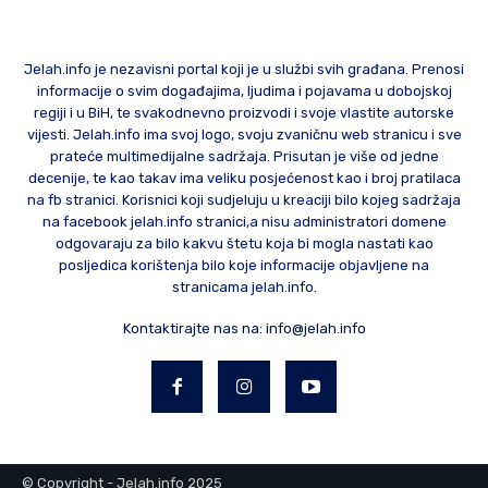
Jelah.info je nezavisni portal koji je u službi svih građana. Prenosi
informacije o svim događajima, ljudima i pojavama u dobojskoj
regiji i u BiH, te svakodnevno proizvodi i svoje vlastite autorske
vijesti. Jelah.info ima svoj logo, svoju zvaničnu web stranicu i sve
prateće multimedijalne sadržaja. Prisutan je više od jedne
decenije, te kao takav ima veliku posjećenost kao i broj pratilaca
na fb stranici. Korisnici koji sudjeluju u kreaciji bilo kojeg sadržaja
na facebook jelah.info stranici,a nisu administratori domene
odgovaraju za bilo kakvu štetu koja bi mogla nastati kao
posljedica korištenja bilo koje informacije objavljene na
stranicama jelah.info.
Kontaktirajte nas na:
info@jelah.info
© Copyright - Jelah.info 2025