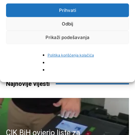
Prihvati
Odbij
Prikaži podešavanja
Facebook
Pinterest
Politika korišćenja kolačića
Najnovije vijesti
CIK BiH ovjerio liste za