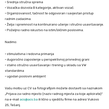
• Srednja stručna sprema
• Vozačka dozvola B kategorije, aktivan vozač.
• Organizovanost, tačnost te odgovoran i savjestan pristup
radnim zadacima.
• Želja i spremnost na kontinuirano učenje i stručno usavršavanje.
• Poželjno radno iskustvo na istim/sličnim poslovima.
Nadimo:
• stimulativna i redovna primanja
• dugoročno zaposlenje u perspektivnoj privrednoj grani
• stalno stručno usavršavanje i trening u skladu sa VW
standardima
• ugodan poslovni ambijent
Vašu molbu uz CV sa fotografijom možete dostaviti sa naznakom
„Prijava za radno mjesto (naziv radnog mjesta za koje aplicirate)“
na e-mail
acs@acs.ba
ili lično u sjedištu firme na adresi Vukovo
25, Tešanj.