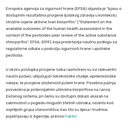
Evropska agencija za sigurnost hrane (EFSA) objavila je “Izjavu o
dostupnim rezultatima procjene ljudskog zdravlja u kontekstu
stručne ocjene aktivne tvari klorpirifos” (“Statement on the
available outcomes of the human health assessment in the
context of the pesticides peer review of the active substance
chlorpyrifos”, EFSA, 2019), koja predstavlja naučnu podlogu za
regulatorne odluke u području sigurnosti hrane i upotrebe
pesticida.
U okviru postupka procjene rizika razmotreni su svi relevantni
naučni podaci, uključujući toksikološke studije, epidemiološke
nalaze, te procjene izloženosti putem hrane. Posebna pažnja
posvećena je potencijalnim učincima klorpirifosa na razvoj
živčanog sistema, pri čemu su dostupni dokazi ukazali na
zabrinutost u pogledu mogućih štetnih učinaka, osobito kod
osjetljivih grupa stanovništva, kao što su djeca i trudnice,
pojašnjavaju iz Agencije, prenosi
Faktor.