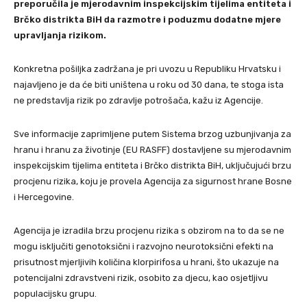
preporučila je mjerodavnim inspekcijskim tijelima entiteta i
Brčko distrikta BiH da razmotre i poduzmu dodatne mjere
upravljanja rizikom.
Konkretna pošiljka zadržana je pri uvozu u Republiku Hrvatsku i
najavljeno je da će biti uništena u roku od 30 dana, te stoga ista
ne predstavlja rizik po zdravlje potrošača, kažu iz Agencije.
Sve informacije zaprimljene putem Sistema brzog uzbunjivanja za
hranu i hranu za životinje (EU RASFF) dostavljene su mjerodavnim
inspekcijskim tijelima entiteta i Brčko distrikta BiH, uključujući brzu
procjenu rizika, koju je provela Agencija za sigurnost hrane Bosne
i Hercegovine.
Agencija je izradila brzu procjenu rizika s obzirom na to da se ne
mogu isključiti genotoksični i razvojno neurotoksični efekti na
prisutnost mjerljivih količina klorpirifosa u hrani, što ukazuje na
potencijalni zdravstveni rizik, osobito za djecu, kao osjetljivu
populacijsku grupu.