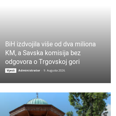
BiH izdvojila više od dva miliona
KM, a Savska komisija bez
odgovora o Trgovskoj gori
Administrator
-
9. Augusta 2026.
Vijesti