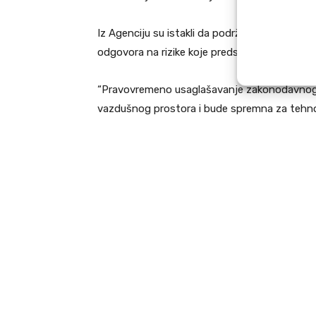
Iz Agenciju su istakli da podržavaju ambicije 
odgovora na rizike koje predstavljaju bespilotn
“Pravovremeno usaglašavanje zakonodavnog o
vazdušnog prostora i bude spremna za tehnol