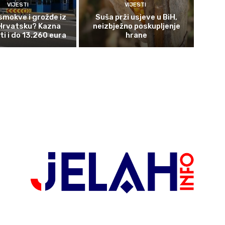
VIJESTI
VIJESTI
smokve i grožđe iz
Suša prži usjeve u BiH,
 Hrvatsku? Kazna
neizbježno poskupljenje
ti i do 13.260 eura
hrane