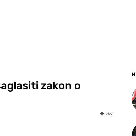
N
glasiti zakon o
259