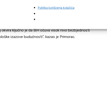
Politika korišćenja kolačića
Evrospke unije u jačanju sposobnosti prevencije i
e letjelice.
kvira ključno je da BiH očuva visok nivo bezbjednosti
oške izazove budućnosti”, kazao je Primorac.