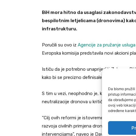
BiH mora hitno da usaglasi zakonodavstv
bespilotnim letjelicama (dronovima) kako 
infrastrukturu.
Poručili su ovo iz
Agencije za pružanje uslug
Evropska komisija predstavila novi akcioni pla
Ističu da je potrebno unaprijediti Zakon o B
kako bi se precizno definisale nadležnosti, kap
Da bismo pružili 
S tim u vezi, neophodno je, kako kažu, usposta
pristup informa
da obrađujemo po
neutralizacije dronova u kritičnim zonama, uz
ovoj veb lokacij
određene karakte
“Cilj ovih reformi je istovremeno jačanje na
razvoja civilnih primjena dronova u logistici, 
Pr
intervencijama”, naveo je Davorin Primorac, 