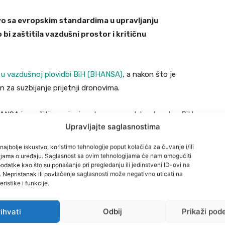
o sa evropskim standardima u upravljanju
bi zaštitila vazdušni prostor i kritičnu
a u vazdušnoj plovidbi BiH (BHANSA)
, a nakon što je
n za suzbijanje prijetnji dronovima.
HANSA i završiti usvajanje zakona o vazduhoplovstvu BiH
Upravljajte saglasnostima
aciteti i obaveze operatera bespilotnih letjelica.
najbolje iskustvo, koristimo tehnologije poput kolačića za čuvanje i/ili
viti regulatorni okvir za sisteme detekcije i
cijama o uređaju. Saglasnost sa ovim tehnologijama će nam omogućiti
datke kao što su ponašanje pri pregledanju ili jedinstveni ID-ovi na
 poštovanje standarda zaštite podataka i ljudskih prava.
i. Nepristanak ili povlačenje saglasnosti može negativno uticati na
ristike i funkcije.
cionalne bezbjednosti i omogućavanje kontrolisanog
poljoprivredi, nadzoru infrastrukture i hitnim
ihvati
Odbij
Prikaži pod
direktor BHANSA.