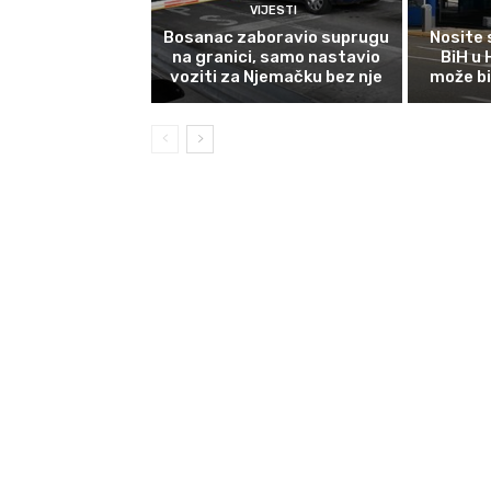
VIJESTI
Bosanac zaboravio suprugu
Nosite 
na granici, samo nastavio
BiH u
voziti za Njemačku bez nje
može bi