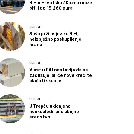
BiH u Hrvatsku? Kazna može
biti i do 13.260 eura
VIJESTI
Suša prži usjeve u BiH,
neizbježno poskupljenje
hrane
VIJESTI
Vlast u BiH nastavlja da se
zadužuje, ali će nove kredite
plaćati skuplje
VIJESTI
U Trepču uklonjeno
neeksplodirano ubojno
sredstvo