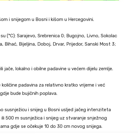
išom i snijegom u Bosni i kišom u Hercegovini.
 su (°C): Sarajevo, Srebrenica 0; Bugojno, Livno, Sokolac
, Bihać, Bijeljina, Doboj, Drvar, Prijedor, Sanski Most 3;
jače, lokalno i obilne padavine u većem dijelu zemlje.
oličine padavina za relativno kratko vrijeme i već
gdje bude bujičnih poplava.
o susnježicu i snijeg u Bosni usljed jačeg intenziteta
li 500 m susnježica i snijeg uz stvaranje snježnog
ninama gdje se očekuje 10 do 30 cm novog snijega.