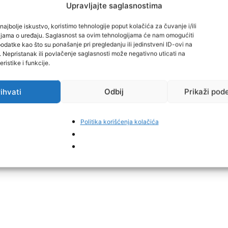
Upravljajte saglasnostima
 prestanak padavina, s tim da u poslijepodnevnim i
pljuskova kiše, ledenih zrnaca, susnježice i snijega.
najbolje iskustvo, koristimo tehnologije poput kolačića za čuvanje i/ili
cijama o uređaju. Saglasnost sa ovim tehnologijama će nam omogućiti
datke kao što su ponašanje pri pregledanju ili jedinstveni ID-ovi na
rtak i petak stižu nove padavine, kiša i snijeg, i lokalno
i. Nepristanak ili povlačenje saglasnosti može negativno uticati na
većem dijelu zemlje na udare jakog do olujnog juga, a
ristike i funkcije.
puhat će prolazno i umjeren do na udare jak sjeverac i
ihvati
Odbij
Prikaži pod
rtak zatopljenje. U četvrtak u sjevernim i
Politika korišćenja kolačića
18 °C. U petak i subotu osjetno hladnije, a od nedjelje
eorolozi BHMeteo.ba.