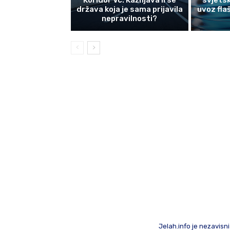
Koridor Vc: Kažnjava li se
svjetsk
država koja je sama prijavila
uvoz fla
nepravilnosti?
Jelah.info je nezavisni