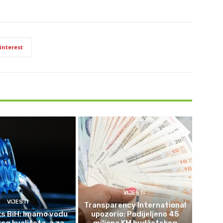
interest
VIJESTI
VIJESTI
Transparency International
s BiH: Imamo vodu
upozorio: Podijeljeno 45