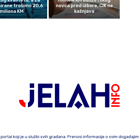
og kvaliteta, a za
miliona KM budžetskog
širane trošimo 20,6
novca pred izbore, CIK ne
miliona KM
kažnjava
 portal koji je u službi svih građana. Prenosi informacije o svim događaji