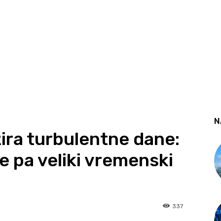
N
ra turbulentne dane:
je pa veliki vremenski
337