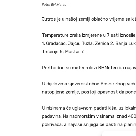
Foto: BH Meteo
Jutros je u našoj zemlji oblačno vrijeme sa k
Temperature zraka izmjerene u 7 sati iznosile
1; Gradačac, Jajce, Tuzla, Zenica 2; Banja Luka
Trebinje 5; Mostar 7.
Prethodno su meteorolozi BHMeteo.ba najavili 
U dijelovima sjeveroistočne Bosne zbog veće k
natopljene zemlje, postoji opasnost da pone
U nizinama će uglavnom padati kiša, uz lokaln
padavina. Na nadmorskim visinama iznad 400 i
pokrivača, a najviše snijega će pasti na pla