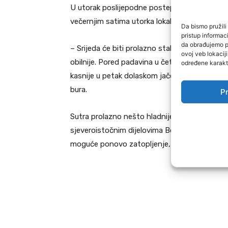
U utorak poslijepodne postepeno slabljenje i
večernjim satima utorka lokalno može biti još 
Da bismo pružili 
pristup informa
da obrađujemo po
– Srijeda će biti prolazno stabilnija, pa u četv
ovoj veb lokacij
obilnije. Pored padavina u četvrtak će biti u 
određene karakte
kasnije u petak dolaskom jačeg zahlađenja za
bura.
Pr
Sutra prolazno nešto hladnije, u srijedu i četv
sjeveroistočnim dijelovima Bosne moguće do +
moguće ponovo zatopljenje, saopćili su met