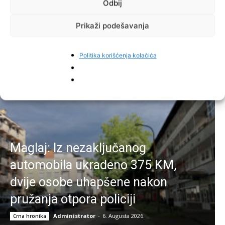
Odbij
Facebook
Pinterest
Prikaži podešavanja
Politika korišćenja kolačića
Najnovije vijesti
Maglaj: Iz nezaključanog
automobila ukradeno 375 KM,
dvije osobe uhapšene nakon
pružanja otpora policiji
Administrator
-
6. Augusta 2026.
Crna hronika