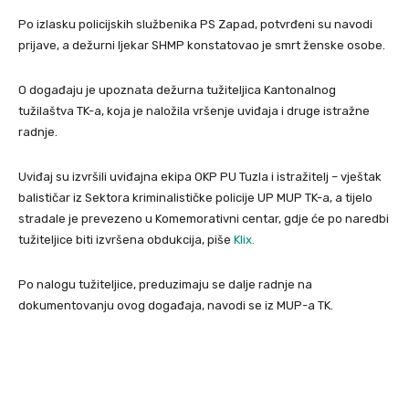
Po izlasku policijskih službenika PS Zapad, potvrđeni su navodi
prijave, a dežurni ljekar SHMP konstatovao je smrt ženske osobe.
O događaju je upoznata dežurna tužiteljica Kantonalnog
tužilaštva TK-a, koja je naložila vršenje uviđaja i druge istražne
radnje.
Uviđaj su izvršili uviđajna ekipa OKP PU Tuzla i istražitelj – vještak
balističar iz Sektora kriminalističke policije UP MUP TK-a, a tijelo
stradale je prevezeno u Komemorativni centar, gdje će po naredbi
tužiteljice biti izvršena obdukcija, piše
Klix.
Po nalogu tužiteljice, preduzimaju se dalje radnje na
dokumentovanju ovog događaja, navodi se iz MUP-a TK.