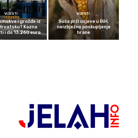
VIJESTI
VIJESTI
smokve i grožđe iz
Suša prži usjeve u BiH,
 Hrvatsku? Kazna
neizbježno poskupljenje
ti i do 13.260 eura
hrane