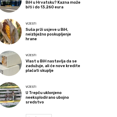
BiH u Hrvatsku? Kazna može
biti i do 13.260 eura
VIJESTI
Suša prži usjeve u BiH,
neizbježno poskupljenje
hrane
VIJESTI
Vlast u BiH nastavlja da se
zadužuje, ali će nove kredite
plaćati skuplje
VIJESTI
U Trepču uklonjeno
neeksplodirano ubojno
sredstvo