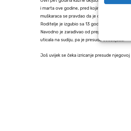
Ovih pet godina kazne uključujuje i dve pres
i marta ove godine, pred kojima je optuženi m
muškaraca se pravdao da je odrastao u jakom
Roditelje je izgubio sa 13 godina, a nikada nije
Navodno je zarađivao od preprodaje sekundarn
uticala na sudiju, pa je presuda osuđujuća.
Još uvijek se čeka izricanje presude njegovoj