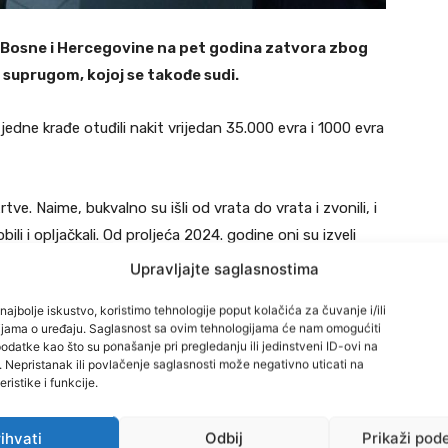
na Bosne i Hercegovine na pet godina zatvora zbog
a suprugom, kojoj se takođe sudi.
edne krađe otuđili nakit vrijedan 35.000 evra i 1000 evra
tve. Naime, bukvalno su išli od vrata do vrata i zvonili, i
bili i opljačkali. Od proljeća 2024. godine oni su izveli
u, Helentalu, Rajnbahu i Netershajmu, kao i jednom u
Upravljajte saglasnostima
najbolje iskustvo, koristimo tehnologije poput kolačića za čuvanje i/ili
cijama o uređaju. Saglasnost sa ovim tehnologijama će nam omogućiti
 godine alarmirala je policiju, koja je na kraju uspjela da
datke kao što su ponašanje pri pregledanju ili jedinstveni ID-ovi na
i. Nepristanak ili povlačenje saglasnosti može negativno uticati na
a, djelimično kroz analizu mobilnih telefona u radio-
ristike i funkcije.
ihvati
Odbij
Prikaži pod