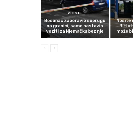
VIJESTI
Bosanac zaboravio suprugu
Nosite 
na granici, samo nastavio
BiH u
voziti za Njemačku bez nje
može bi