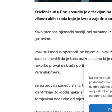
Krivični sud u Bonu osudio je državljani
višestrukih krađa koje je izveo zajedno s
Kako prenose njemački mediji, oni su samo iz j
gotovine.
Imali su i modus operandi, po kojem su birali žr
kada bi shvatili da je kuća prazna, samo bi je o
nekoliko provalnih krađa po Bad Minsterajfel
Vermelskirhenu.
Da bismo pružili 
pristup informa
Serija provala između 9. marta i 6. aprila 2024.
da obrađujemo po
ovoj veb lokacij
identifikuje 36-godišnjaka iz BiH kao počinioc
određene karakte
tornjevima nedaleko od mjesta zločina.
Pr