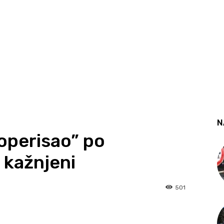
N
“operisao” po
 kažnjeni
501