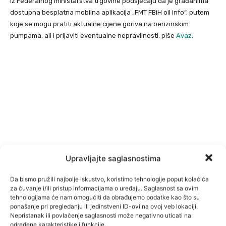
Iz Federalnog ministarstva trgovine podsjećaju da je građanima
dostupna besplatna mobilna aplikacija „FMT FBiH oil info“, putem
koje se mogu pratiti aktualne cijene goriva na benzinskim
pumpama, ali i prijaviti eventualne nepravilnosti, piše
Avaz.
Upravljajte saglasnostima
Da bismo pružili najbolje iskustvo, koristimo tehnologije poput kolačića
za čuvanje i/ili pristup informacijama o uređaju. Saglasnost sa ovim
tehnologijama će nam omogućiti da obrađujemo podatke kao što su
ponašanje pri pregledanju ili jedinstveni ID-ovi na ovoj veb lokaciji.
Nepristanak ili povlačenje saglasnosti može negativno uticati na
određene karakteristike i funkcije.