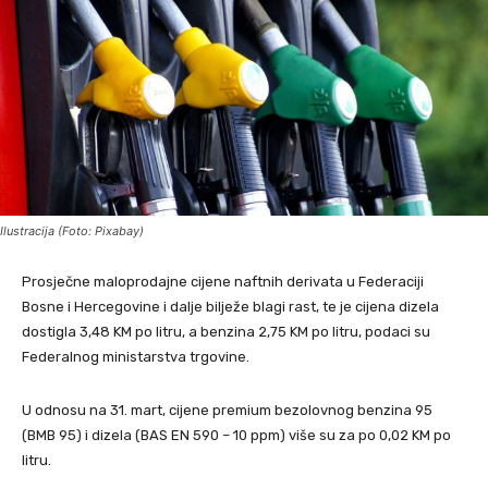
Ilustracija (Foto: Pixabay)
Prosječne maloprodajne cijene naftnih derivata u Federaciji
Bosne i Hercegovine i dalje bilježe blagi rast, te je cijena dizela
dostigla 3,48 KM po litru, a benzina 2,75 KM po litru, podaci su
Federalnog ministarstva trgovine.
U odnosu na 31. mart, cijene premium bezolovnog benzina 95
(BMB 95) i dizela (BAS EN 590 – 10 ppm) više su za po 0,02 KM po
litru.