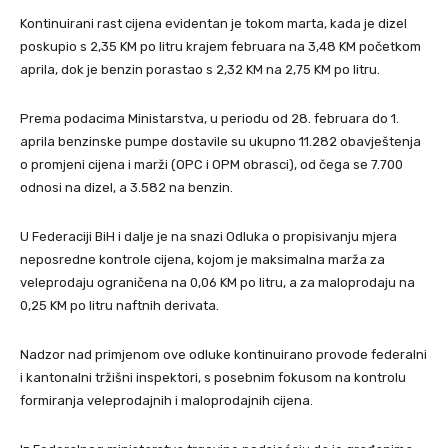
Kontinuirani rast cijena evidentan je tokom marta, kada je dizel
poskupio s 2,35 KM po litru krajem februara na 3,48 KM početkom
aprila, dok je benzin porastao s 2,32 KM na 2,75 KM po litru.
Prema podacima Ministarstva, u periodu od 28. februara do 1.
aprila benzinske pumpe dostavile su ukupno 11.282 obavještenja
o promjeni cijena i marži (OPC i OPM obrasci), od čega se 7.700
odnosi na dizel, a 3.582 na benzin.
U Federaciji BiH i dalje je na snazi Odluka o propisivanju mjera
neposredne kontrole cijena, kojom je maksimalna marža za
veleprodaju ograničena na 0,06 KM po litru, a za maloprodaju na
0,25 KM po litru naftnih derivata.
Nadzor nad primjenom ove odluke kontinuirano provode federalni
i kantonalni tržišni inspektori, s posebnim fokusom na kontrolu
formiranja veleprodajnih i maloprodajnih cijena.