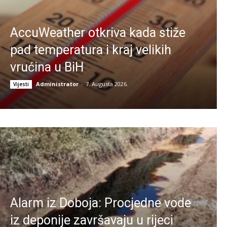
AccuWeather otkriva kada stiže
pad temperatura i kraj velikih
vrućina u BiH
Administrator
-
7. Augusta 2026.
Vijesti
Alarm iz Doboja: Procjedne vode
iz deponije završavaju u rijeci