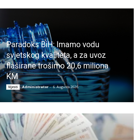
Paradoks BiH: Imamo vodu
svjetskog kvaliteta, a za uvoz
flaširane trošimo 20,6 miliona
KM
Administrator
-
6. Augusta 2026.
Vijesti