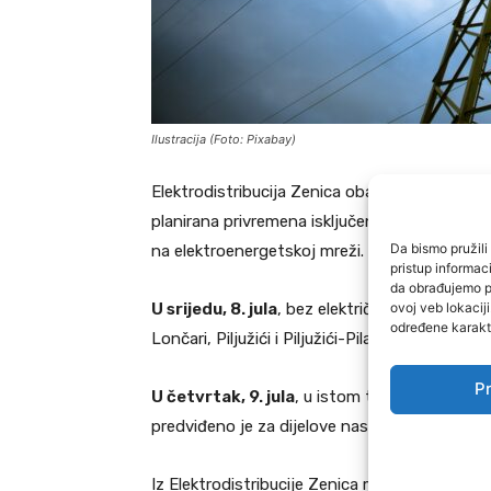
Ilustracija (Foto: Pixabay)
Elektrodistribucija Zenica
obavještava građane 
planirana privremena isključenja električne 
Da bismo pružili 
na elektroenergetskoj mreži.
pristup informa
da obrađujemo po
ovoj veb lokacij
U srijedu, 8. jula
, bez električne energije u 
određene karakte
Lončari, Piljužići i Piljužići-Pilavi.
Pr
U četvrtak, 9. jula
, u istom terminu od
08:3
predviđeno je za dijelove naselja: Potočani.
Iz Elektrodistribucije Zenica mole građane za 