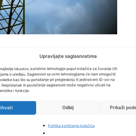
da su za srijedu, 8. jula, i četvrtak, 9. jula 2026. godine
Upravljajte saglasnostima
energije na području općine Tešanj zbog redovnih radova
najbolje iskustvo, koristimo tehnologije poput kolačića za čuvanje i/ili
cijama o uređaju. Saglasnost sa ovim tehnologijama će nam omogućiti
datke kao što su ponašanje pri pregledanju ili jedinstveni ID-ovi na
i. Nepristanak ili povlačenje saglasnosti može negativno uticati na
terminu od
08:30 do 11:30 sati
bit će dijelovi naselja:
ristike i funkcije.
ihvati
Odbij
Prikaži pod
0 do 11:30 sati
, plansko isključenje električne energije
Politika korišćenja kolačića
razumijevanje i preporučuju da planiraju svoje aktivnosti