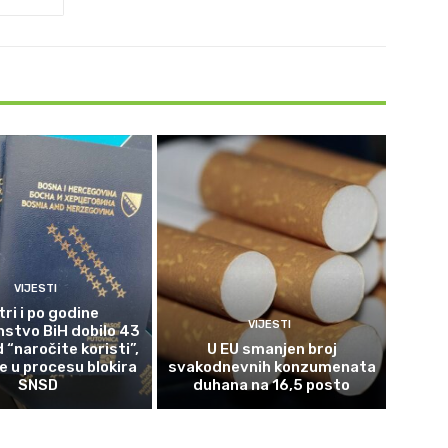
VIJESTI
tri i po godine
VIJESTI
nstvo BiH dobilo 43
 “naročite koristi”,
U EU smanjen broj
 u procesu blokira
svakodnevnih konzumenata
SNSD
duhana na 16,5 posto