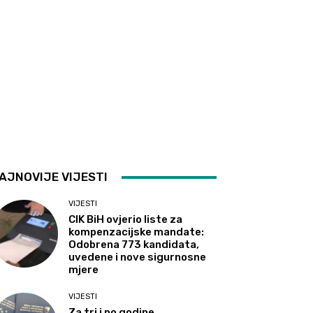
AJNOVIJE VIJESTI
VIJESTI
CIK BiH ovjerio liste za
kompenzacijske mandate:
Odobrena 773 kandidata,
uvedene i nove sigurnosne
mjere
VIJESTI
Za tri i po godine