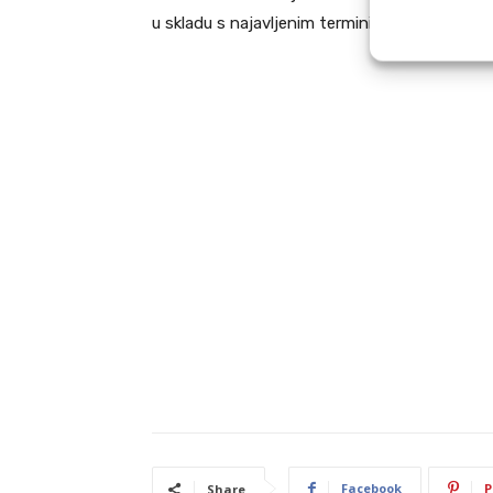
u skladu s najavljenim terminima prekida u na
Facebook
P
Share