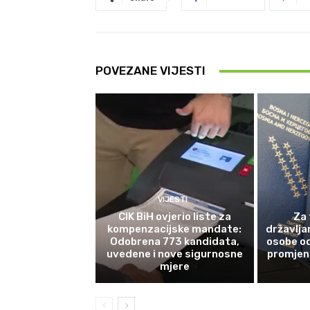
POVEZANE VIJESTI
VIJESTI
CIK BiH ovjerio liste za
Za 
kompenzacijske mandate:
državlja
Odobrena 773 kandidata,
osobe od
uvedene i nove sigurnosne
promjene
mjere