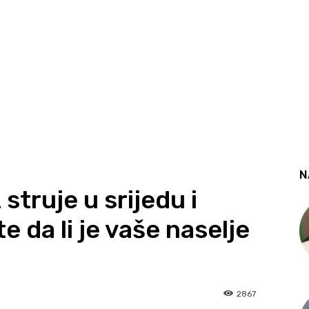
N
 struje u srijedu i
e da li je vaše naselje
2867