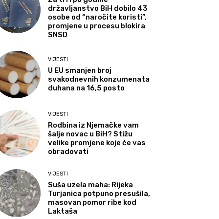
državljanstvo BiH dobilo 43
osobe od “naročite koristi”,
promjene u procesu blokira
SNSD
VIJESTI
U EU smanjen broj
svakodnevnih konzumenata
duhana na 16,5 posto
VIJESTI
Rodbina iz Njemačke vam
šalje novac u BiH? Stižu
velike promjene koje će vas
obradovati
VIJESTI
Suša uzela maha: Rijeka
Turjanica potpuno presušila,
masovan pomor ribe kod
Laktaša