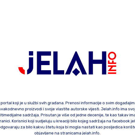
 portal koji je u službi svih građana. Prenosi informacije o svim događaji
te svakodnevno proizvodi i svoje vlastite autorske vijesti. Jelah.info ima sv
ltimedijalne sadržaja. Prisutan je više od jedne decenije, te kao takav im
ranici. Korisnici koji sudjeluju u kreaciji bilo kojeg sadržaja na facebook je
govaraju za bilo kakvu štetu koja bi mogla nastati kao posljedica korište
objavljene na stranicama jelah.info.