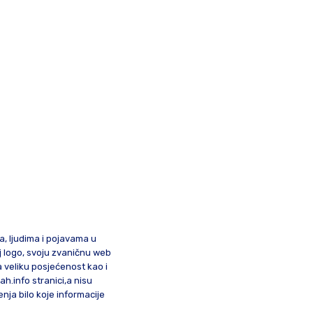
ma, ljudima i pojavama u
oj logo, svoju zvaničnu web
a veliku posjećenost kao i
lah.info stranici,a nisu
nja bilo koje informacije