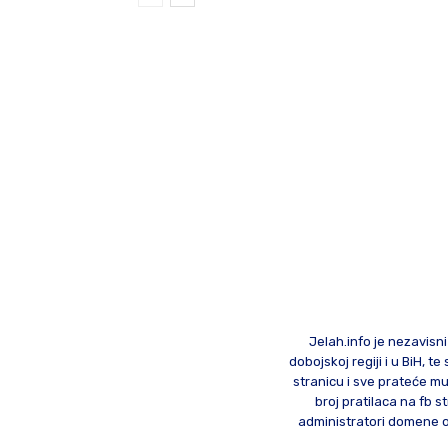
Jelah.info je nezavisni
dobojskoj regiji i u BiH, 
stranicu i sve prateće mu
broj pratilaca na fb st
administratori domene od