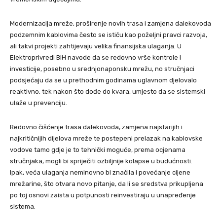
Modernizacija mreže, proširenje novih trasa i zamjena dalekovoda
podzemnim kablovima često se ističu kao poželjni pravci razvoja,
ali takvi projekti zahtijevaju velika finansijska ulaganja. U
Elektroprivredi BiH navode da se redovno vrše kontrole i
investicije, posebno u srednjonaponsku mrežu, no stručnjaci
podsjećaju da se u prethodnim godinama uglavnom djelovalo
reaktivno, tek nakon što dođe do kvara, umjesto da se sistemski
ulaže u prevenciju.
Redovno čišćenje trasa dalekovoda, zamjena najstarijih i
najkritičnijih dijelova mreže te postepeni prelazak na kablovske
vodove tamo gdje je to tehnički moguće, prema ocjenama
stručnjaka, mogli bi spriječiti ozbiljnije kolapse u budućnosti.
Ipak, veća ulaganja neminovno bi značila i povećanje cijene
mrežarine, što otvara novo pitanje, da li se sredstva prikupljena
po toj osnovi zaista u potpunosti reinvestiraju u unapređenje
sistema.