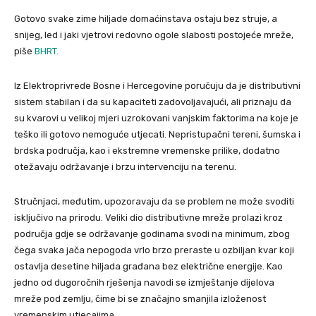
Gotovo svake zime hiljade domaćinstava ostaju bez struje, a
snijeg, led i jaki vjetrovi redovno ogole slabosti postojeće mreže,
piše
BHRT.
Iz Elektroprivrede Bosne i Hercegovine poručuju da je distributivni
sistem stabilan i da su kapaciteti zadovoljavajući, ali priznaju da
su kvarovi u velikoj mjeri uzrokovani vanjskim faktorima na koje je
teško ili gotovo nemoguće utjecati. Nepristupačni tereni, šumska i
brdska područja, kao i ekstremne vremenske prilike, dodatno
otežavaju održavanje i brzu intervenciju na terenu.
Stručnjaci, međutim, upozoravaju da se problem ne može svoditi
isključivo na prirodu. Veliki dio distributivne mreže prolazi kroz
područja gdje se održavanje godinama svodi na minimum, zbog
čega svaka jača nepogoda vrlo brzo preraste u ozbiljan kvar koji
ostavlja desetine hiljada građana bez električne energije. Kao
jedno od dugoročnih rješenja navodi se izmještanje dijelova
mreže pod zemlju, čime bi se značajno smanjila izloženost
vremenskim utjecajima.