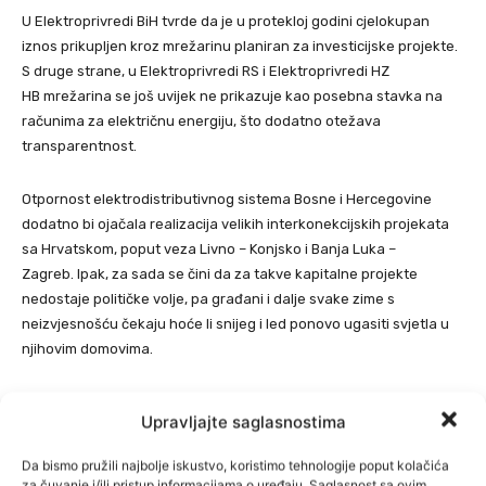
U Elektroprivredi BiH tvrde da je u protekloj godini cjelokupan
iznos prikupljen kroz mrežarinu planiran za investicijske projekte.
S druge strane, u Elektroprivredi RS i Elektroprivredi HZ
HB mrežarina se još uvijek ne prikazuje kao posebna stavka na
računima za električnu energiju, što dodatno otežava
transparentnost.
Otpornost elektrodistributivnog sistema Bosne i Hercegovine
dodatno bi ojačala realizacija velikih interkonekcijskih projekata
sa Hrvatskom, poput veza Livno – Konjsko i Banja Luka –
Zagreb. Ipak, za sada se čini da za takve kapitalne projekte
nedostaje političke volje, pa građani i dalje svake zime s
neizvjesnošću čekaju hoće li snijeg i led ponovo ugasiti svjetla u
njihovim domovima.
Upravljajte saglasnostima
Da bismo pružili najbolje iskustvo, koristimo tehnologije poput kolačića
za čuvanje i/ili pristup informacijama o uređaju. Saglasnost sa ovim