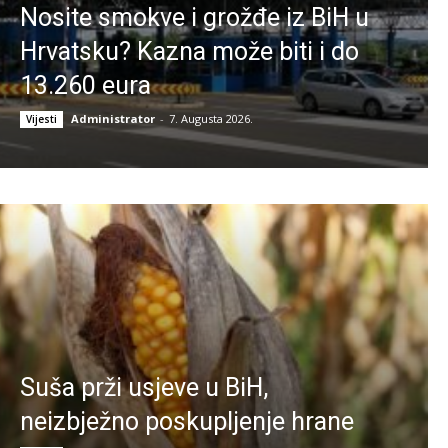
Nosite smokve i grožđe iz BiH u
Hrvatsku? Kazna može biti i do
13.260 eura
Administrator
-
7. Augusta 2026.
Vijesti
Suša prži usjeve u BiH,
neizbježno poskupljenje hrane