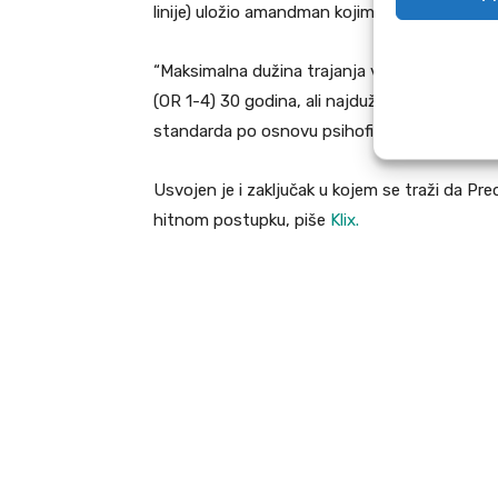
linije) uložio amandman kojim je taj rok podi
“Maksimalna dužina trajanja vojne službe prof
(OR 1-4) 30 godina, ali najduže do 49 godina
standarda po osnovu psihofizičke sposobnost
Usvojen je i zaključak u kojem se traži da P
hitnom postupku, piše
Klix.