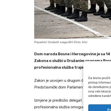
Pripadnici Oružanih snaga BiH (Foto: klix)
Dom naroda Bosne i Hercegovine je sa 14 
Zakona o službi u Oružanim snagama Bos
profesionalna služba traje do 49 godina 
Da bismo pružili 
Zakon je usvojen u drugom čitanju i za njego
pristup informa
da obrađujemo po
Predstavnički dom Parlamentarne skupštine 
ovoj veb lokacij
određene karakte
Izmjene je predložio delegat Džemal Smajić (
profesionalna služba omogući do 45 godine st
Pr