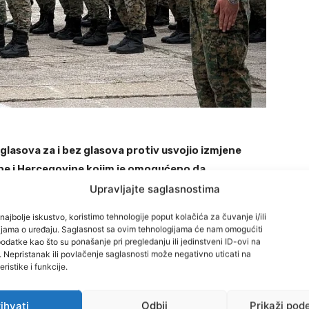
glasova za i bez glasova protiv usvojio izmjene
ne i Hercegovine kojim je omogućeno da
života.
Upravljajte saglasnostima
najbolje iskustvo, koristimo tehnologije poput kolačića za čuvanje i/ili
vo stupanje na snagu potrebno je da ga potvrdi i
cijama o uređaju. Saglasnost sa ovim tehnologijama će nam omogućiti
datke kao što su ponašanje pri pregledanju ili jedinstveni ID-ovi na
BiH.
i. Nepristanak ili povlačenje saglasnosti može negativno uticati na
ristike i funkcije.
Stranka za BiH) i u njemu se preporučivalo da se
arosti vojnika, ali je delegat Kemal Ademović (Crvene
ihvati
Odbij
Prikaži pod