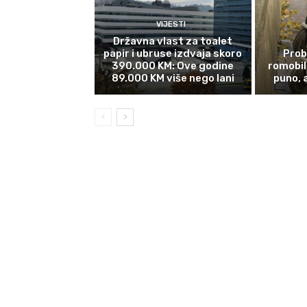
VIJESTI
Državna vlast za toalet
papir i ubruse izdvaja skoro
Prob
390.000 KM: Ove godine
romobil
89.000 KM više nego lani
puno, 