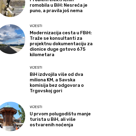
romobila u BiH: Nesreća je
puno, a pravila još nema
VIJESTI
Modernizacija cesta u FBiH:
Traže se konsultanti za
projektnu dokumentaciju za
dionice duge gotovo 675
kilometara
VIJESTI
BiH izdvojila više od dva
miliona KM, a Savska
komisija bez odgovora o
Trgovskoj gori
VIJESTI
U prvom polugodištu manje
turista u BiH, ali više
ostvarenih noćenja