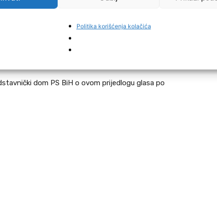
gnut na 49 godina života.
Politika korišćenja kolačića
esionalnih vojnih lica u Oružanim snagama je: c) vojnici
 života, prema potrebama službe i uz ispunjavanje
i”, stoji u novom zakonu.
redstavnički dom PS BiH o ovom prijedlogu glasa po