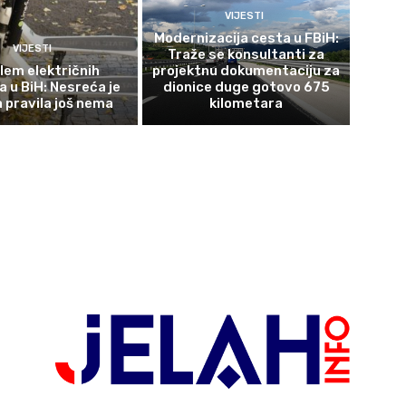
VIJESTI
Modernizacija cesta u FBiH:
VIJESTI
Traže se konsultanti za
lem električnih
projektnu dokumentaciju za
a u BiH: Nesreća je
dionice duge gotovo 675
a pravila još nema
kilometara