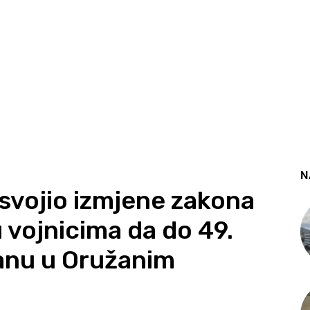
N
svojio izmjene zakona
vojnicima da do 49.
anu u Oružanim