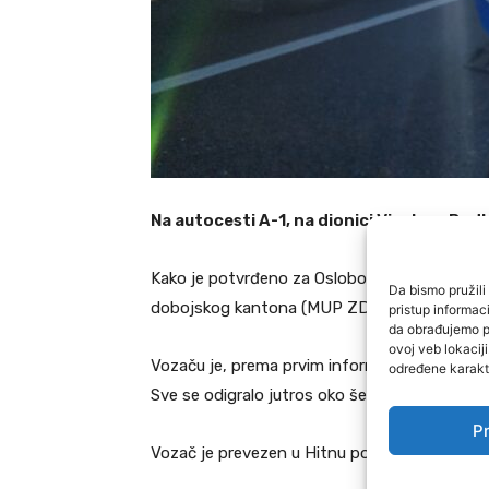
Na autocesti A-1, na dionici Visoko – Pod
Kako je potvrđeno za Oslobođenje iz Operati
Da bismo pružili 
dobojskog kantona (MUP ZDK), došlo je do slije
pristup informa
da obrađujemo po
ovoj veb lokacij
Vozaču je, prema prvim informacijama, pozlilo 
određene karakte
Sve se odigralo jutros oko šest sati u mjest
Pr
Vozač je prevezen u Hitnu pomoć u Visokom, 