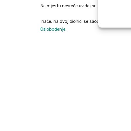
Na mjestu nesreće uviđaj su obavili pripadnici
Inače, na ovoj dionici se saobraća usporeno, a
Oslobođenje.