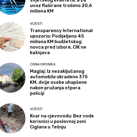
svjetskog kvaliteta, a za
uvoz flaširane trošimo 20,6
miliona KM
VIJESTI
Transparency International
upozorio: Podijeljeno 45
miliona KM budžetskog
novca pred izbore, CIK ne
kažnjava
CRNA HRONIKA
Maglaj: Iz nezaključanog
automobila ukradeno 375
KM, dvije osobe uhapšene
nakon pružanja otpora
policiji
VIJESTI
Kvar na cjevovodu: Bez vode
korisnici u poslovnoj zoni
Ciglana u Tešnju