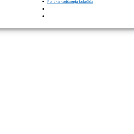
Politika korišćenja kolačića
 Policijske stanice Visoko.
 vozači javljaju da su se formirale kolone vozila, piše