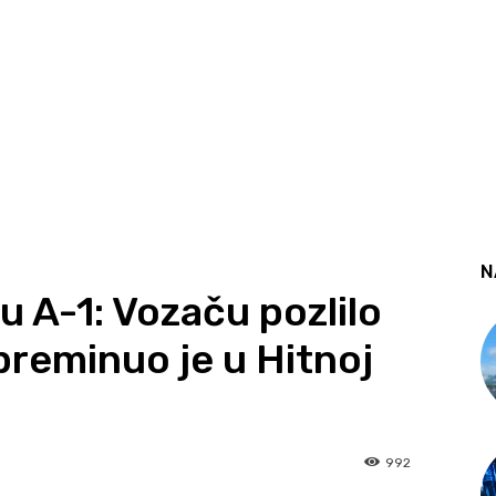
N
 A-1: Vozaču pozlilo
 preminuo je u Hitnoj
992