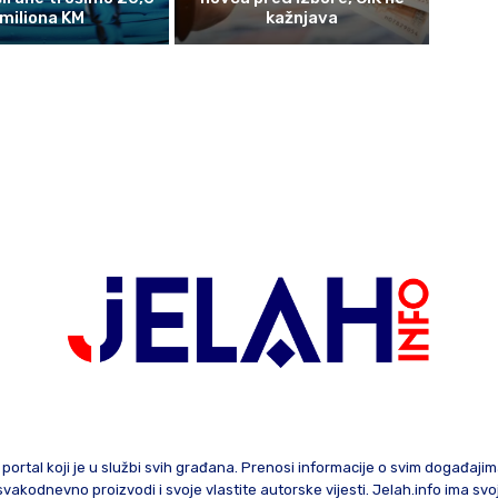
miliona KM
kažnjava
 portal koji je u službi svih građana. Prenosi informacije o svim događaji
te svakodnevno proizvodi i svoje vlastite autorske vijesti. Jelah.info ima sv