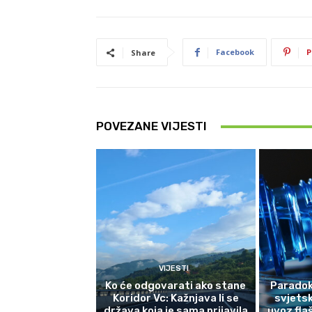
Facebook
P
Share
POVEZANE VIJESTI
VIJESTI
Ko će odgovarati ako stane
Paradok
Koridor Vc: Kažnjava li se
svjetsk
država koja je sama prijavila
uvoz fla