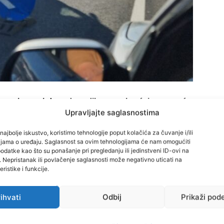
lugovi, rano jutros dogodila se saobraćajna nesreća.
Upravljajte saglasnostima
vnog centra Ministarstva unutrašnjih poslova Zeničko-
najbolje iskustvo, koristimo tehnologije poput kolačića za čuvanje i/ili
tanja vozila kojim je upravljao S. N. (57).
cijama o uređaju. Saglasnost sa ovim tehnologijama će nam omogućiti
datke kao što su ponašanje pri pregledanju ili jedinstveni ID-ovi na
i. Nepristanak ili povlačenje saglasnosti može negativno uticati na
te je izgubio kontrolu nad upravljačem i sletio sa puta.
ristike i funkcije.
u Buzić Mahala kod Visokog.
ihvati
Odbij
Prikaži pod
gdje je, nažalost, konstatovana smrt.