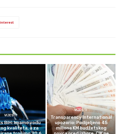
interest
VIJESTI
VIJESTI
Transparency International
s BiH: Imamo vodu
upozorio: Podijeljeno 45
og kvaliteta, a za
miliona KM budžetskog
širane trošimo 20,6
novca pred izbore, CIK ne