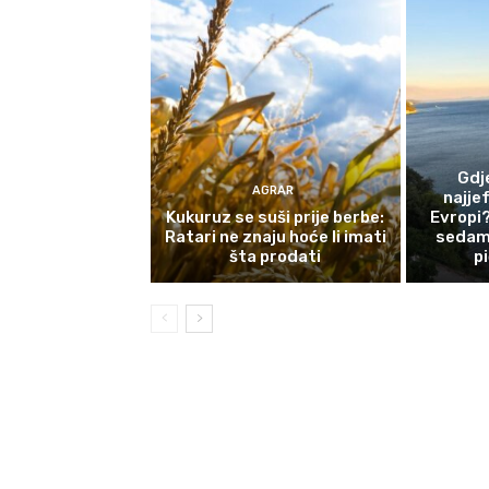
Gdj
AGRAR
najjef
Kukuruz se suši prije berbe:
Evropi?
Ratari ne znaju hoće li imati
sedam 
šta prodati
p