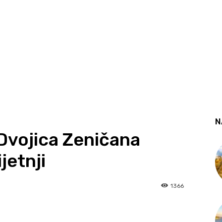
N
Dvojica Zeničana
jetnji
1366