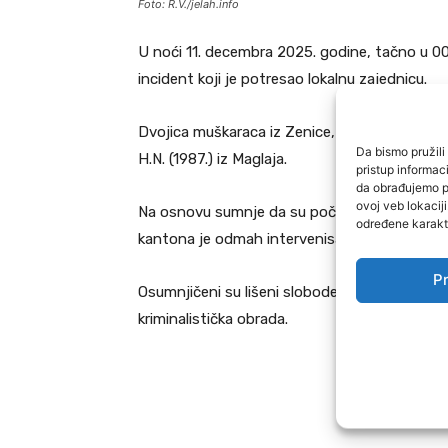
Foto: R.V./jelah.info
U noći 11. decembra 2025. godine, tačno u 00
incident koji je potresao lokalnu zajednicu.
Dvojica muškaraca iz Zenice, B.N. (1971.) i D.S. 
Da bismo pružili 
H.N. (1987.) iz Maglaja.
pristup informa
da obrađujemo po
ovoj veb lokacij
Na osnovu sumnje da su počinili krivično djel
određene karakte
kantona je odmah intervenisala.
Pr
Osumnjičeni su lišeni slobode i zadržani u pr
kriminalistička obrada.