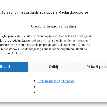
:30 sati, u mjestu Jablanica općina Maglaj dogodio se
Upravljajte saglasnostima
(1960.), uputili su ozbiljne prijetnje prema H.S. (1984.) i
najbolje iskustvo, koristimo tehnologije poput kolačića za čuvanje i/ili
cijama o uređaju. Saglasnost sa ovim tehnologijama će nam omogućiti
datke kao što su ponašanje pri pregledanju ili jedinstveni ID-ovi na
i. Nepristanak ili povlačenje saglasnosti može negativno uticati na
o „Ugrožavanje sigurnosti“, policija Zeničko-dobojskog
ristike i funkcije.
ihvati
Odbij
Prikaži pod
ostorijama za zadržavanje, gdje je nad njima provedena
Politika korišćenja kolačića