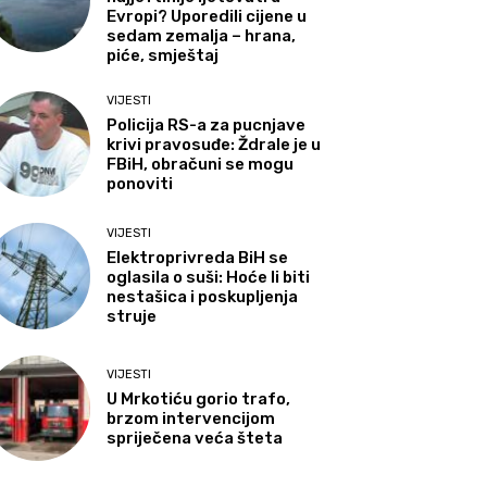
Evropi? Uporedili cijene u
sedam zemalja – hrana,
piće, smještaj
VIJESTI
Policija RS-a za pucnjave
krivi pravosuđe: Ždrale je u
FBiH, obračuni se mogu
ponoviti
VIJESTI
Elektroprivreda BiH se
oglasila o suši: Hoće li biti
nestašica i poskupljenja
struje
VIJESTI
U Mrkotiću gorio trafo,
brzom intervencijom
spriječena veća šteta