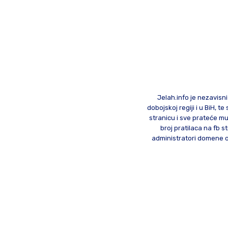
Jelah.info je nezavisni
dobojskoj regiji i u BiH, 
stranicu i sve prateće mu
broj pratilaca na fb st
administratori domene od