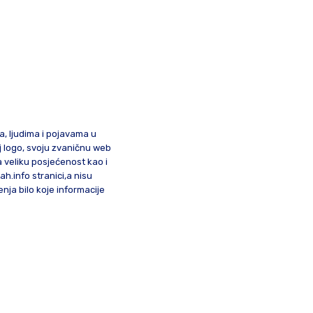
ma, ljudima i pojavama u
oj logo, svoju zvaničnu web
a veliku posjećenost kao i
lah.info stranici,a nisu
nja bilo koje informacije