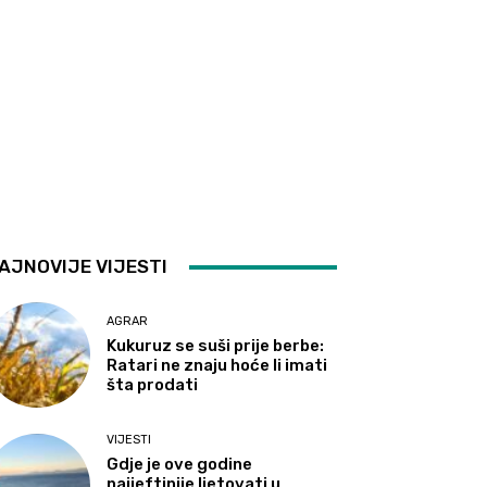
AJNOVIJE VIJESTI
AGRAR
Kukuruz se suši prije berbe:
Ratari ne znaju hoće li imati
šta prodati
VIJESTI
Gdje je ove godine
najjeftinije ljetovati u