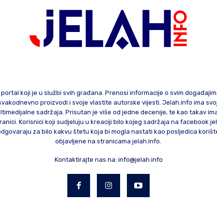
 portal koji je u službi svih građana. Prenosi informacije o svim događaji
te svakodnevno proizvodi i svoje vlastite autorske vijesti. Jelah.info ima sv
ltimedijalne sadržaja. Prisutan je više od jedne decenije, te kao takav im
ranici. Korisnici koji sudjeluju u kreaciji bilo kojeg sadržaja na facebook je
govaraju za bilo kakvu štetu koja bi mogla nastati kao posljedica korište
objavljene na stranicama jelah.info.
Kontaktirajte nas na:
info@jelah.info