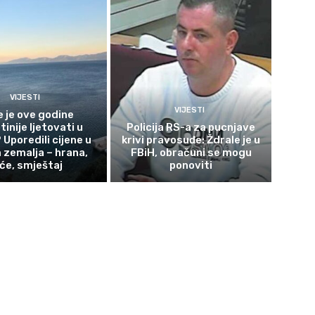
VIJESTI
VIJESTI
e je ove godine
tinije ljetovati u
Policija RS-a za pucnjave
 Uporedili cijene u
krivi pravosuđe: Ždrale je u
zemalja – hrana,
FBiH, obračuni se mogu
iće, smještaj
ponoviti