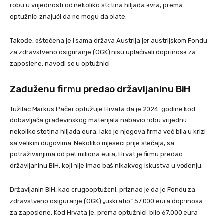
robu u vrijednosti od nekoliko stotina hiljada evra, prema
optužnici znajući da ne mogu da plate.
Takođe, oštećena je i sama država Austrija jer austrijskom Fondu
za zdravstveno osiguranje (ÖGK) nisu uplaćivali doprinose za
zaposlene, navodi se u optužnici.
Zaduženu firmu predao državljaninu BiH
Tužilac Markus Pačer optužuje Hrvata da je 2024. godine kod
dobavljača građevinskog materijala nabavio robu vrijednu
nekoliko stotina hiljada eura, iako je njegova firma već bila u krizi
sa velikim dugovima. Nekoliko mjeseci prije stečaja, sa
potraživanjima od pet miliona eura, Hrvat je firmu predao
državljaninu BiH, koji nije imao baš nikakvog iskustva u vođenju.
Državljanin BiH, kao drugooptuženi, priznao je da je Fondu za
zdravstveno osiguranje (ÖGK) „uskratio“ 57.000 eura doprinosa
za zaposlene. Kod Hrvata je, prema optužnici, bilo 67.000 eura