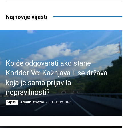
Najnovije vijesti
Ko će odgovarati ako stane
Koridor Vc: Kažnjava li se država
koja je sama prijavila
nepravilnosti?
Administrator
-
6. Augusta 2026.
Vijesti