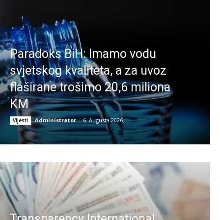
Paradoks BiH: Imamo vodu
svjetskog kvaliteta, a za uvoz
flaširane trošimo 20,6 miliona
KM
Administrator
-
6. Augusta 2026.
Vijesti
Transparency International