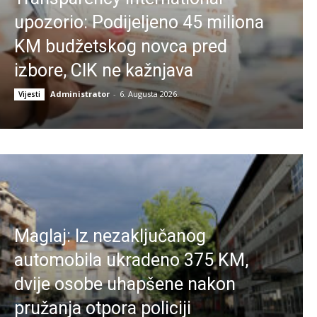
upozorio: Podijeljeno 45 miliona
KM budžetskog novca pred
izbore, CIK ne kažnjava
Administrator
-
6. Augusta 2026.
Vijesti
Maglaj: Iz nezaključanog
automobila ukradeno 375 KM,
dvije osobe uhapšene nakon
pružanja otpora policiji