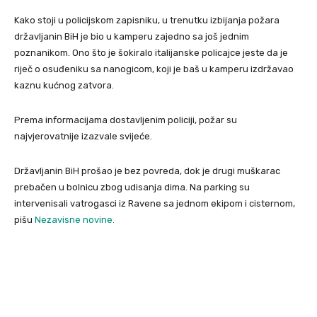
Kako stoji u policijskom zapisniku, u trenutku izbijanja požara
državljanin BiH je bio u kamperu zajedno sa još jednim
poznanikom. Ono što je šokiralo italijanske policajce jeste da je
riječ o osuđeniku sa nanogicom, koji je baš u kamperu izdržavao
kaznu kućnog zatvora.
Prema informacijama dostavljenim policiji, požar su
najvjerovatnije izazvale svijeće.
Državljanin BiH prošao je bez povreda, dok je drugi muškarac
prebačen u bolnicu zbog udisanja dima. Na parking su
intervenisali vatrogasci iz Ravene sa jednom ekipom i cisternom,
pišu
Nezavisne novine.