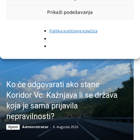
Facebook
Pinterest
Prikaži podešavanja
Politika korišćenja kolačića
Najnovije vijesti
Ko će odgovarati ako stane
Koridor Vc: Kažnjava li se država
koja je sama prijavila
nepravilnosti?
Administrator
-
6. Augusta 2026.
Vijesti