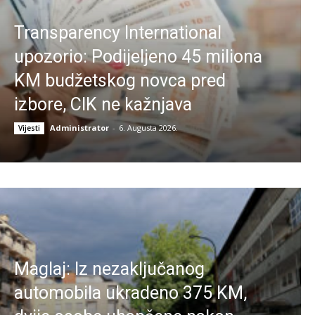
Transparency International
upozorio: Podijeljeno 45 miliona
KM budžetskog novca pred
izbore, CIK ne kažnjava
Administrator
-
6. Augusta 2026.
Vijesti
Maglaj: Iz nezaključanog
automobila ukradeno 375 KM,