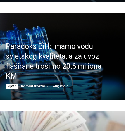
Paradoks BiH: Imamo vodu
svjetskog kvaliteta, a za uvoz
flaširane trošimo 20,6 miliona
KM
Administrator
-
6. Augusta 2026.
Vijesti