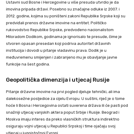
Ustavni sud Bosne i Hercegovine u više presuda utvrdio je da
imovina pripada državi. Posebno su značajne odluke iz 2007. i
2012. godine, kojima su poništeni zakoni Republike Srpske koji su
predviđali prenos državne imovine na entitet. Političko
rukovodstvo Republike Srpske, predvođeno nacionalistom
Miloradom Dodikom, godinama je ignorisalo te presude, čime je
stvoren opasan presedan koji podriva autoritet državnih
institucija i dovodi u pitanje vladavinu prava. Dodik je u
međuvremenu smijenjen i zabranjeno mu je obavljanje javne
funkcije na šest godina.
Geopolitička dimenzija i utjecaj Rusije
Pitanje državne imovine na prvi pogled djeluje tehnički, ali ima
dalekosežne posljedice za cijelu Evropu. U suštini, riječ je o tome
hoće li Bosna i Hercegovina ostati suverena država ili će pasti pod
snažniji utjecaj vanjskih aktera poput Srbije i Rusije. Beograd i
Moskva imaju interes da preko vlasničkih struktura indirektno
osiguraju vojni utjecaj u Republici Srpskoj i time ojačaju svoj
utjecaj u jugoistočnoj Evropi.