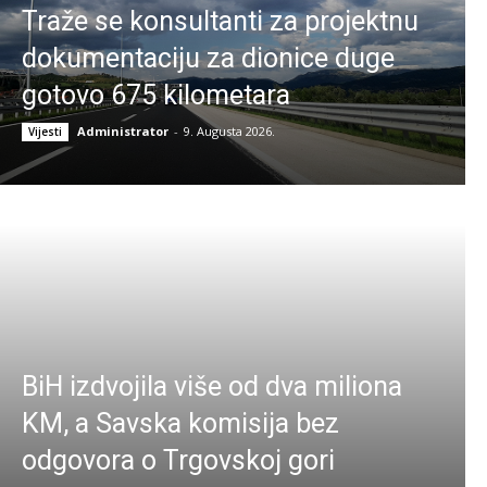
Traže se konsultanti za projektnu
dokumentaciju za dionice duge
gotovo 675 kilometara
Administrator
-
9. Augusta 2026.
Vijesti
BiH izdvojila više od dva miliona
KM, a Savska komisija bez
odgovora o Trgovskoj gori