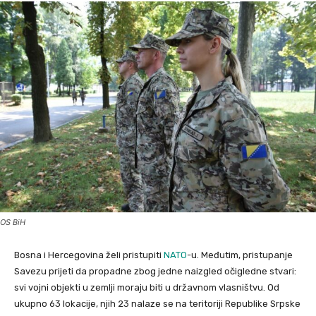
OS BiH
Bosna i Hercegovina želi pristupiti
NATO
-u. Međutim, pristupanje
Savezu prijeti da propadne zbog jedne naizgled očigledne stvari:
svi vojni objekti u zemlji moraju biti u državnom vlasništvu. Od
ukupno 63 lokacije, njih 23 nalaze se na teritoriji Republike Srpske