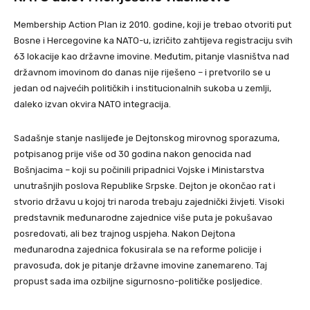
Membership Action Plan iz 2010. godine, koji je trebao otvoriti put
Bosne i Hercegovine ka NATO-u, izričito zahtijeva registraciju svih
63 lokacije kao državne imovine. Međutim, pitanje vlasništva nad
državnom imovinom do danas nije riješeno – i pretvorilo se u
jedan od najvećih političkih i institucionalnih sukoba u zemlji,
daleko izvan okvira NATO integracija.
Sadašnje stanje naslijeđe je Dejtonskog mirovnog sporazuma,
potpisanog prije više od 30 godina nakon genocida nad
Bošnjacima – koji su počinili pripadnici Vojske i Ministarstva
unutrašnjih poslova Republike Srpske. Dejton je okončao rat i
stvorio državu u kojoj tri naroda trebaju zajednički živjeti. Visoki
predstavnik međunarodne zajednice više puta je pokušavao
posredovati, ali bez trajnog uspjeha. Nakon Dejtona
međunarodna zajednica fokusirala se na reforme policije i
pravosuđa, dok je pitanje državne imovine zanemareno. Taj
propust sada ima ozbiljne sigurnosno-političke posljedice.