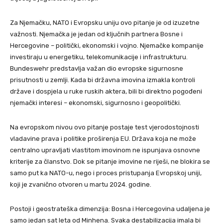
Za Njemačku, NATO i Evropsku uniju ovo pitanje je od izuzetne
važnosti. Njemačka je jedan od ključnih partnera Bosne i
Hercegovine – politički, ekonomski i vojno. Njemačke kompanije
investiraju u energetiku, telekomunikacije i infrastrukturu.
Bundeswehr predstavlja važan dio evropske sigurnosne
prisutnosti u zemlji. Kada bi državna imovina izmakla kontroli
države i dospjela u ruke ruskih aktera, bili bi direktno pogođeni
njemački interesi – ekonomski, sigurnosno i geopolitički.
Na evropskom nivou ovo pitanje postaje test vjerodostojnosti
vladavine prava i politike proširenja EU. Država koja ne može
centralno upravljati vlastitom imovinom ne ispunjava osnovne
kriterije za članstvo. Dok se pitanje imovine ne riješi, ne blokira se
samo put ka NATO-u, nego i proces pristupanja Evropskoj uniji,
koji je zvanično otvoren u martu 2024. godine.
Postoji i geostrateška dimenzija: Bosna i Hercegovina udaljena je
samo jedan sat leta od Minhena. Svaka destabilizacija imala bi