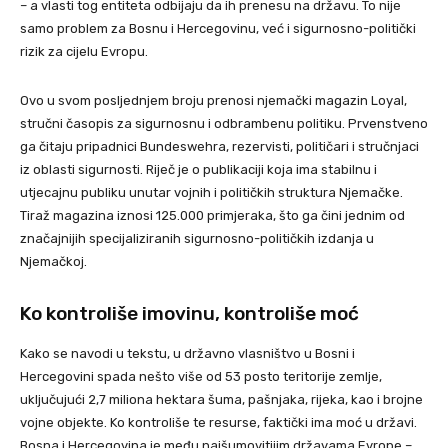
– a vlasti tog entiteta odbijaju da ih prenesu na državu. To nije
samo problem za Bosnu i Hercegovinu, već i sigurnosno-politički
rizik za cijelu Evropu.
Ovo u svom posljednjem broju prenosi njemački magazin Loyal,
stručni časopis za sigurnosnu i odbrambenu politiku. Prvenstveno
ga čitaju pripadnici Bundeswehra, rezervisti, političari i stručnjaci
iz oblasti sigurnosti. Riječ je o publikaciji koja ima stabilnu i
utjecajnu publiku unutar vojnih i političkih struktura Njemačke.
Tiraž magazina iznosi 125.000 primjeraka, što ga čini jednim od
značajnijih specijaliziranih sigurnosno-političkih izdanja u
Njemačkoj.
Ko kontroliše imovinu, kontroliše moć
Kako se navodi u tekstu, u državno vlasništvo u Bosni i
Hercegovini spada nešto više od 53 posto teritorije zemlje,
uključujući 2,7 miliona hektara šuma, pašnjaka, rijeka, kao i brojne
vojne objekte. Ko kontroliše te resurse, faktički ima moć u državi.
Bosna i Hercegovina je među najšumovitijim državama Evrope –