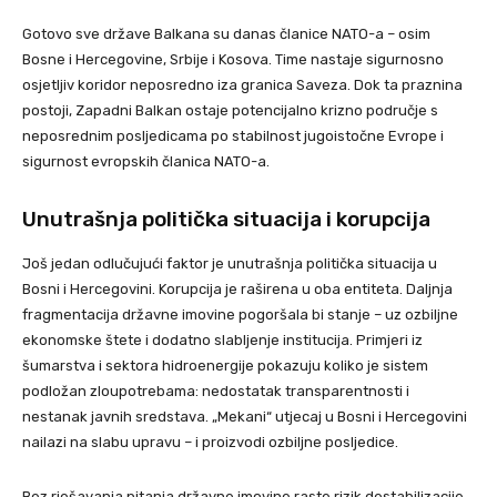
Gotovo sve države Balkana su danas članice NATO-a – osim
Bosne i Hercegovine, Srbije i Kosova. Time nastaje sigurnosno
osjetljiv koridor neposredno iza granica Saveza. Dok ta praznina
postoji, Zapadni Balkan ostaje potencijalno krizno područje s
neposrednim posljedicama po stabilnost jugoistočne Evrope i
sigurnost evropskih članica NATO-a.
Unutrašnja politička situacija i korupcija
Još jedan odlučujući faktor je unutrašnja politička situacija u
Bosni i Hercegovini. Korupcija je raširena u oba entiteta. Daljnja
fragmentacija državne imovine pogoršala bi stanje – uz ozbiljne
ekonomske štete i dodatno slabljenje institucija. Primjeri iz
šumarstva i sektora hidroenergije pokazuju koliko je sistem
podložan zloupotrebama: nedostatak transparentnosti i
nestanak javnih sredstava. „Mekani“ utjecaj u Bosni i Hercegovini
nailazi na slabu upravu – i proizvodi ozbiljne posljedice.
Bez rješavanja pitanja državne imovine raste rizik destabilizacije