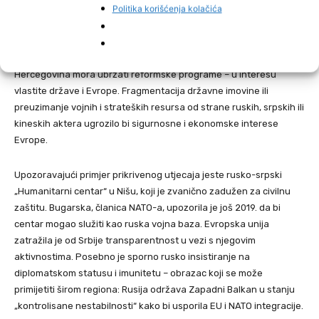
reformski kurs zemlje.”
Politika korišćenja kolačića
Šekerinska je naglasila i značaj misije EUFOR Althea, koju vodi
Evropska unija, a u kojoj Njemačka ima značajnu ulogu. Bosna i
Hercegovina mora ubrzati reformske programe – u interesu
vlastite države i Evrope. Fragmentacija državne imovine ili
preuzimanje vojnih i strateških resursa od strane ruskih, srpskih ili
kineskih aktera ugrozilo bi sigurnosne i ekonomske interese
Evrope.
Upozoravajući primjer prikrivenog utjecaja jeste rusko-srpski
„Humanitarni centar“ u Nišu, koji je zvanično zadužen za civilnu
zaštitu. Bugarska, članica NATO-a, upozorila je još 2019. da bi
centar mogao služiti kao ruska vojna baza. Evropska unija
zatražila je od Srbije transparentnost u vezi s njegovim
aktivnostima. Posebno je sporno rusko insistiranje na
diplomatskom statusu i imunitetu – obrazac koji se može
primijetiti širom regiona: Rusija održava Zapadni Balkan u stanju
„kontrolisane nestabilnosti“ kako bi usporila EU i NATO integracije.