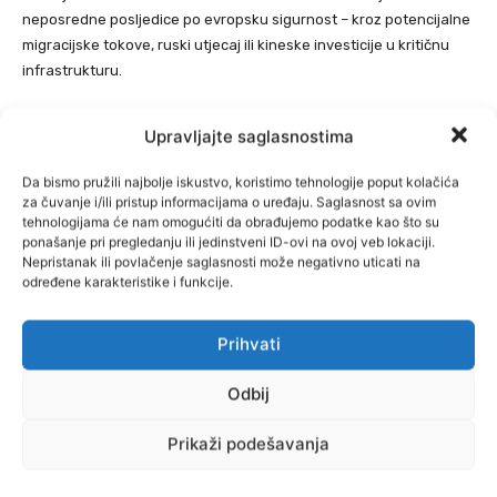
neposredne posljedice po evropsku sigurnost – kroz potencijalne
migracijske tokove, ruski utjecaj ili kineske investicije u kritičnu
infrastrukturu.
Rusija na Balkanu ne djeluje samo kroz ekonomske veze, već i
Upravljajte saglasnostima
putem „mwkw moći“: naglašava zajednički pravoslavni identitet i
potiče anti-zapadne narative. Teme poput državne imovine
Da bismo pružili najbolje iskustvo, koristimo tehnologije poput kolačića
emocionaliziraju se i politiziraju kako bi se produbili sukobi.
za čuvanje i/ili pristup informacijama o uređaju. Saglasnost sa ovim
tehnologijama će nam omogućiti da obrađujemo podatke kao što su
Istraživanja javnog mnijenja pokazuju duboke podjele: u Republici
ponašanje pri pregledanju ili jedinstveni ID-ovi na ovoj veb lokaciji.
Srpskoj dominira protivljenje NATO-u i simpatije prema Rusiji, dok
Nepristanak ili povlačenje saglasnosti može negativno uticati na
Bošnjaci i Hrvati većinom podržavaju euroatlantske integracije.
određene karakteristike i funkcije.
NATO i EU: upozorenja i reforme
Prihvati
NATO je alarmiran. Zamjenica generalnog sekretara NATO-a
Odbij
Radmila Šekerinska izjavila je: “Nećemo dozvoliti sigurnosni
vakuum. Pozivamo sve strane da djeluju konstruktivno, poštuju
Prikaži podešavanja
vladavinu prava – uključujući najnoviju presudu protiv bivšeg
predsjednika Republike Srpske Milorada Dodika – i nastave