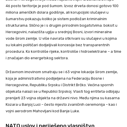
46 posto teritorije je pod šumom. Izvoz drveta donosi gotovo 100
miliona američkih dolara godišnje, ali korupcijski slučajevi u
šumarstvu pokazuju koliko je sistem podložan kriminalnim
strukturama. Slično je i s drugim prirodnim bogatstvima: boksit u
Hercegovini, nalazišta uglja u srednjoj Bosni, izvori mineralne
vode širom zemlje. U više navrata otkrivani su slučajevi u kojima
su lokalni političari dodjeljivali koncesije bez transparentnih
procedura. Ko kontroliše rijeke, kontroliše i hidroelektrane – a time
i značajan dio energetskog sektora.
Državnom imovinom smatraju se i 63 vojne lokacije širom zemlje,
koja je administrativno podijeljena na Federaciju Bosne i
Hercegovine, Republiku Srpsku i Distrikt Brčko. Većina spornih
objekata nalazi se u Republici Srpskoj. Vlasti tog entiteta odbijaju
prenijeti 23 vojna objekta na državni nivo. Među njima su kasarna
Kozara u Banjoj Luci – često mjesto zvaničnih ceremonija – kao i
vojni aerodrom Mahovljani kod Banje Luke.
NATO uslov i neriješeno vlasništvo