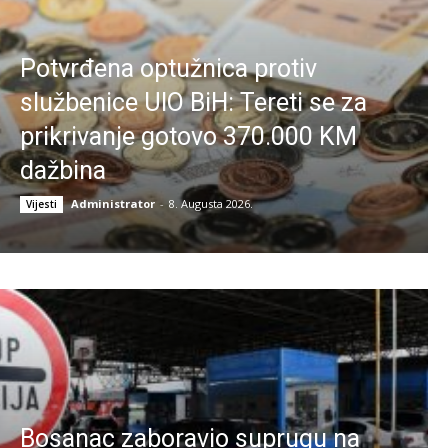
Potvrđena optužnica protiv
službenice UIO BiH: Tereti se za
prikrivanje gotovo 370.000 KM
dažbina
Administrator
-
8. Augusta 2026.
Vijesti
Bosanac zaboravio suprugu na