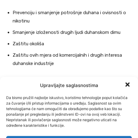
Prevenciju i smanjenje potrošnje duhana i ovisnosti o
nikotinu
Smanjenje izloženosti drugih ljudi duhanskom dimu
Zaštitu okoliša
Zaštitu ovih mjera od komercijalnih i drugih interesa
duhanske industrije
Prema pisanju Bilda, predstavnici njemačke vlade “pozdravili su”
Upravljajte saglasnostima
zabranu cigareta s filterom na sastanku Radne grupe Vijeća EU-a
za javno zdravstvo 9. oktobra, gdje je prijedlog prvi put razmatran.
Da bismo pružili najbolje iskustvo, koristimo tehnologije poput kolačića
Glasnogovornica Saveznog ministarstva zdravstva rekla je za Bild
za čuvanje i/ili pristup informacijama o uređaju. Saglasnost sa ovim
da je zajednički stav EU-a još uvijek “u procesu usklađivanja”.
tehnologijama će nam omogućiti da obrađujemo podatke kao što su
ponašanje pri pregledanju ili jedinstveni ID-ovi na ovoj veb lokaciji.
Nepristanak ili povlačenje saglasnosti može negativno uticati na
Svjetska zdravstvena organizacija održat će svoju Konferenciju o
određene karakteristike i funkcije.
kontroli duhana (COP11) u Ženevi od 17. do 22. novembra, piše
Fokus.