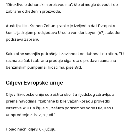
“Direktive o duhanskim proizvodima”, što bi moglo dovesti i do
zabrane određenih proizvoda.
Austrijski list Kronen Zeitung ranije je izvijestio da i Evropska
komisija, kojom predsjedava Ursula von der Leyen (67), također
podržava zabranu.
Kako bi se smanjila potrošnja i zavisnost od duhana i nikotina, EU
razmatra čak i zabranu prodaje cigareta u prodavnicama, na
benzinskim pumpama i kioscima, piše Bild.
Ciljevi Evropske unije
Ciljevi Evropske unije su zaštita okoliša i ljudskog zdravlja, a
prema navodima, “zabrane bi bile važan korak u provedbi
direktive WHO-a čiji je cilj zaštita podzemnih voda i tla, kao i
unapređenje zdravlja ljudi.”
Pojedinačni ciljevi uključuju: