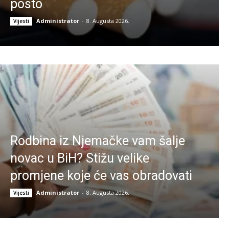
posto
Administrator
-
8. Augusta 2026.
Vijesti
Rodbina iz Njemačke vam šalje
novac u BiH? Stižu velike
promjene koje će vas obradovati
Administrator
-
8. Augusta 2026.
Vijesti