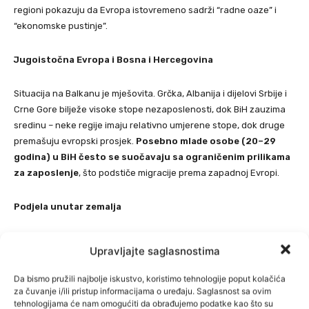
regioni pokazuju da Evropa istovremeno sadrži “radne oaze” i
“ekonomske pustinje”.
Jugoistočna Evropa i Bosna i Hercegovina
Situacija na Balkanu je mješovita. Grčka, Albanija i dijelovi Srbije i
Crne Gore bilježe visoke stope nezaposlenosti, dok BiH zauzima
sredinu – neke regije imaju relativno umjerene stope, dok druge
premašuju evropski prosjek.
Posebno mlade osobe (20–29
godina) u BiH često se suočavaju sa ograničenim prilikama
za zaposlenje
, što podstiče migracije prema zapadnoj Evropi.
Podjela unutar zemalja
Najintrigantniji obrazac nije samo između država, već i unutar njih.
Upravljajte saglasnostima
Sjever Italije zapošljava gotovo cijelu radnu snagu, dok jug bilježi
dvostruko veće stope nezaposlenosti. Isto važi i za Njemačku,
Da bismo pružili najbolje iskustvo, koristimo tehnologije poput kolačića
gdje zapadni dijelovi uživaju u prosperitetu, a istočni još sustižu
za čuvanje i/ili pristup informacijama o uređaju. Saglasnost sa ovim
tehnologijama će nam omogućiti da obrađujemo podatke kao što su
ekonomski razvoj. Slična unutrašnja disproporcija postoji i u