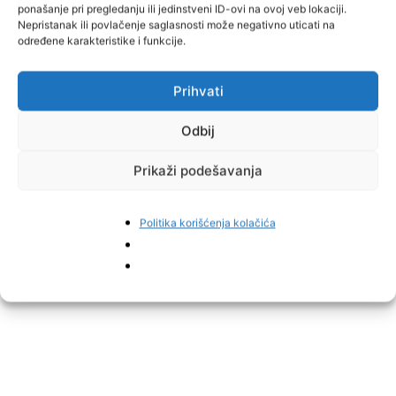
ponašanje pri pregledanju ili jedinstveni ID-ovi na ovoj veb lokaciji.
Španiji – Katalonija i Andaluzija jasno pokazuju razlike unutar iste
Nepristanak ili povlačenje saglasnosti može negativno uticati na
države, piše
BUKA.
određene karakteristike i funkcije.
Miloš Popović na kraju dodaje:
„Najveće razlike u šansama za
Prihvati
posao nisu između država, nego unutar njih. Sjever vs. jug, istok
vs. zapad – ovo su obrasci koji odlučuju o životima ljudi u radno
Odbij
sposobnoj dobi.“
Prikaži podešavanja
Politika korišćenja kolačića