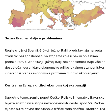
Južna Evropa i dalje u problemima
Regije u južnoj Španiji, Grčkoj i južnoj Italiji predstavljaju najveća
“žarišta” nezaposlenosti, sa stopama koje u nekim oblastima
prelaze 20%. U Andaluziji i južnoj Italiji nezaposlenost traje više od
desetljeća i ograničava ekonomske prilike lokalnog stanovništva,
čineći društvene i ekonomske probleme duboko ukorijenjenim.
Centralna Evropa u tihoj ekonomskoj ekspanziji
Suprotno tome, zemlje poput Češke, Poljske i njemačke Bavarske
bilježe znatno niže stope nezaposlenosti, često ispod 5%. Radna
mjesta su relativno dostupna, a tržište rada snažno i stabilno. Ovi