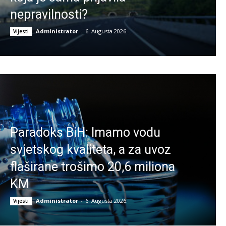
nepravilnosti?
Administrator
-
6. Augusta 2026.
Vijesti
Paradoks BiH: Imamo vodu
svjetskog kvaliteta, a za uvoz
flaširane trošimo 20,6 miliona
KM
Administrator
-
6. Augusta 2026.
Vijesti