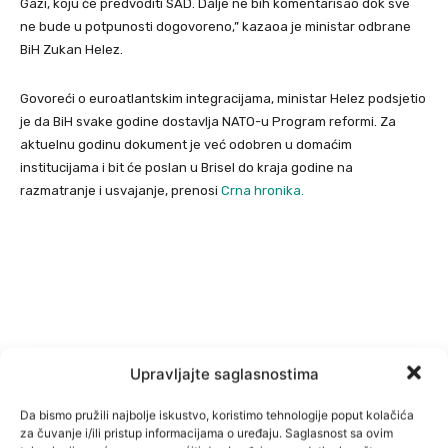
Gazi, koju će predvoditi SAD. Dalje ne bih komentarisao dok sve
ne bude u potpunosti dogovoreno,” kazaoa je ministar odbrane
BiH Zukan Helez.
Govoreći o euroatlantskim integracijama, ministar Helez podsjetio
je da BiH svake godine dostavlja NATO-u Program reformi. Za
aktuelnu godinu dokument je već odobren u domaćim
institucijama i bit će poslan u Brisel do kraja godine na
razmatranje i usvajanje, prenosi
Crna hronika.
Upravljajte saglasnostima
Da bismo pružili najbolje iskustvo, koristimo tehnologije poput kolačića
za čuvanje i/ili pristup informacijama o uređaju. Saglasnost sa ovim