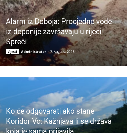
Alarm iz Doboja: Procjedne vode
iz deponije završavaju u rijeci
Spreči
Administrator
-
7. Augusta 2026.
Vijesti
Ko će odgovarati ako stane
Koridor Vc: Kažnjava li se država
koja je sama prijavila