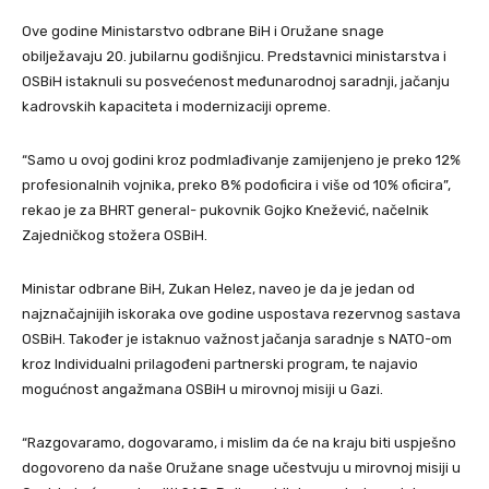
Ove godine Ministarstvo odbrane BiH i Oružane snage
obilježavaju 20. jubilarnu godišnjicu. Predstavnici ministarstva i
OSBiH istaknuli su posvećenost međunarodnoj saradnji, jačanju
kadrovskih kapaciteta i modernizaciji opreme.
“Samo u ovoj godini kroz podmlađivanje zamijenjeno je preko 12%
profesionalnih vojnika, preko 8% podoficira i više od 10% oficira”,
rekao je za BHRT general- pukovnik Gojko Knežević, načelnik
Zajedničkog stožera OSBiH.
Ministar odbrane BiH, Zukan Helez, naveo je da je jedan od
najznačajnijih iskoraka ove godine uspostava rezervnog sastava
OSBiH. Također je istaknuo važnost jačanja saradnje s NATO-om
kroz Individualni prilagođeni partnerski program, te najavio
mogućnost angažmana OSBiH u mirovnoj misiji u Gazi.
“Razgovaramo, dogovaramo, i mislim da će na kraju biti uspješno
dogovoreno da naše Oružane snage učestvuju u mirovnoj misiji u