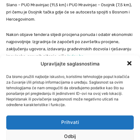
Slano – PUO Mravinjac (11,5 km) i PUO Mravinjac – Osojnik (7,5 km),
pri čemu je Osojnik tačka gdje će se autocesta spojiti s Bosnom i
Hercegovinom.
Nakon objave tendera slijedi procjena ponuda i odabir ekonomski
najpovoljnije. Izgradnja će započeti po završetku procjene,
zaključenju ugovora, izdavanju građevinskih dozvola i rješavanju
imovinsko-pravnih pitanja, piše
Index.hr
.
Upravljajte saglasnostima
Da bismo pružili najbolje iskustvo, koristimo tehnologije poput kolačića
za čuvanje i/ili pristup informacijama o uređaju. Saglasnost sa ovim
tehnologijama će nam omogućiti da obrađujemo podatke kao što su
ponašanje pri pregledanju ili jedinstveni ID-ovi na ovoj veb lokaciji.
Nepristanak ili povlačenje saglasnosti može negativno uticati na
određene karakteristike i funkcije.
Prihvati
Odbij