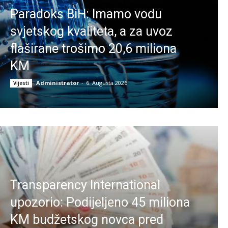
Paradoks BiH: Imamo vodu
svjetskog kvaliteta, a za uvoz
flaširane trošimo 20,6 miliona
KM
Administrator
-
6. Augusta 2026.
Vijesti
Transparency International
upozorio: Podijeljeno 45 miliona
KM budžetskog novca pred