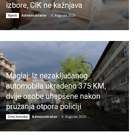
izbore, CIK ne kažnjava
Administrator
-
6. Augusta 2026.
Vijesti
Maglaj: Iz nezaključanog
automobila ukradeno 375 KM,
dvije osobe uhapšene nakon
pružanja otpora policiji
Administrator
-
6. Augusta 2026.
Crna hronika