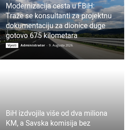
Modernizacija cesta u FBiH:
Traže se konsultanti za projektnu
dokumentaciju za dionice duge
gotovo 675 kilometara
Administrator
-
9. Augusta 2026.
Vijesti
BiH izdvojila više od dva miliona
KM, a Savska komisija bez