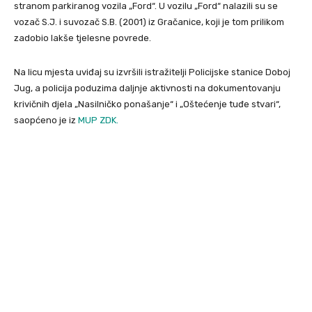
stranom parkiranog vozila „Ford“. U vozilu „Ford“ nalazili su se
vozač S.J. i suvozač S.B. (2001) iz Gračanice, koji je tom prilikom
zadobio lakše tjelesne povrede.
Na licu mjesta uviđaj su izvršili istražitelji Policijske stanice Doboj
Jug, a policija poduzima daljnje aktivnosti na dokumentovanju
krivičnih djela „Nasilničko ponašanje“ i „Oštećenje tuđe stvari“,
saopćeno je iz
MUP ZDK.