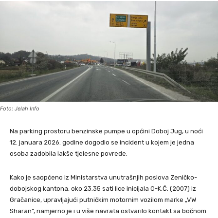
Foto: Jelah Info
Na parking prostoru benzinske pumpe u općini Doboj Jug, u noći
12. januara 2026. godine dogodio se incident u kojem je jedna
osoba zadobila lakše tjelesne povrede.
Kako je saopćeno iz Ministarstva unutrašnjih poslova Zeničko-
dobojskog kantona, oko 23.35 sati lice inicijala O-K.Ć. (2007) iz
Gračanice, upravljajući putničkim motornim vozilom marke „VW
Sharan“, namjerno je i u više navrata ostvarilo kontakt sa bočnom