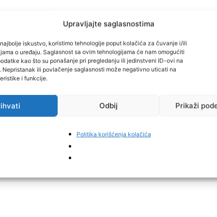
Upravljajte saglasnostima
 godine u 03:00 sata
, dežurnoj službi Policijske stanice
)
iz
Maglaja
oštetilo
ulazna vrata objekta
Poliklinike.
najbolje iskustvo, koristimo tehnologije poput kolačića za čuvanje i/ili
cijama o uređaju. Saglasnost sa ovim tehnologijama će nam omogućiti
datke kao što su ponašanje pri pregledanju ili jedinstveni ID-ovi na
ci Policijske stanice Doboj Jug, koji su izvršili
uviđaj
, te
i. Nepristanak ili povlačenje saglasnosti može negativno uticati na
ristike i funkcije.
tovanja krivičnog djela
„Oštećenje tuđe stvari“
.
ihvati
Odbij
Prikaži pod
Politika korišćenja kolačića