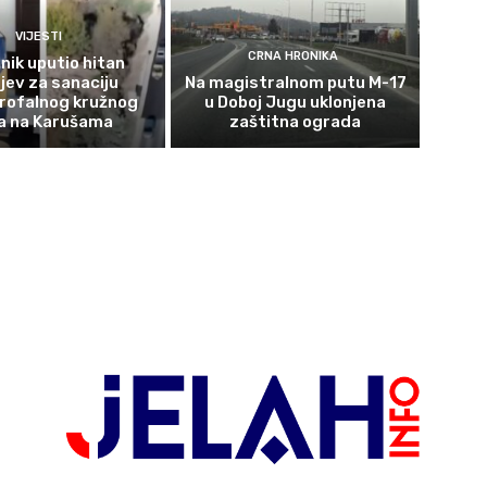
VIJESTI
CRNA HRONIKA
nik uputio hitan
jev za sanaciju
Na magistralnom putu M-17
rofalnog kružnog
u Doboj Jugu uklonjena
a na Karušama
zaštitna ograda