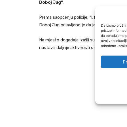
Doboj Jug“.
Prema saopćenju policije,
1. februara 2026.
Doboj Jug prijavljeno je da je lice
M.A. (2005
Da bismo pružili 
pristup informa
da obrađujemo po
Na mjesto događaja izašli su policijski službeni
ovoj veb lokacij
određene karakte
nastavili daljnje aktivnosti s ciljem dokumen
Pr