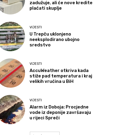
zadužuje, ali će nove kredite
plaćati skuplje
VIJESTI
U Trepču uklonjeno
neeksplodirano ubojno
sredstvo
VIJESTI
AccuWeather otkriva kada
stiže pad temperatura i kraj
velikih vrućina u BiH
VIJESTI
Alarm iz Doboja: Procjedne
vode iz deponije završavaju
u rijeci Spreči