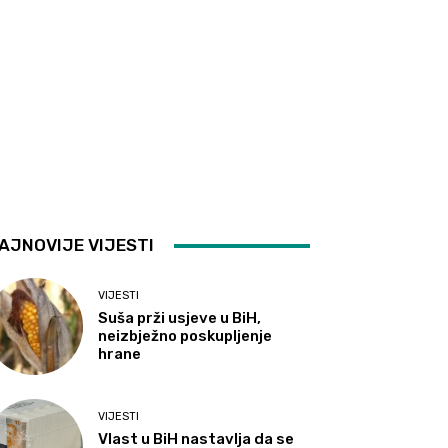
AJNOVIJE VIJESTI
VIJESTI
Suša prži usjeve u BiH,
neizbježno poskupljenje
hrane
VIJESTI
Vlast u BiH nastavlja da se