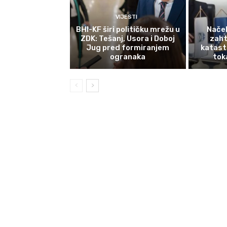
VIJESTI
BHI-KF širi političku mrežu u
Načel
ZDK: Tešanj, Usora i Doboj
zaht
Jug pred formiranjem
katast
ogranaka
tok