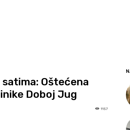
N
 satima: Oštećena
linike Doboj Jug
1157