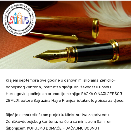
Krajem septembra ove godine u osnovnim školama Zeničko-
dobojskog kantona, Institut za dječiju književnost u Bosni i
Hercegovini počinje sa promocijom knjige BAJKA O NAJLJEPŠOJ
ZEMLJI, autora Bajruzina Hajre Planjca, istaknutog pisca za djecu.
Riječ je o marketinškom projektu Ministarstva za privredu
Zeničko-dobojskog kantona, na čelu sa ministrom Samirom
Šibonjićem, KUPUJMO DOMAĆE – JAČAJMO BOSNU I