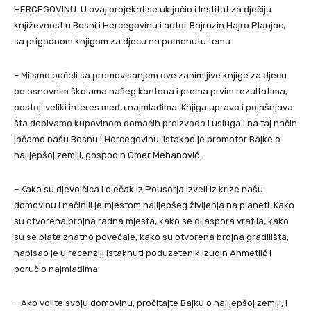
HERCEGOVINU. U ovaj projekat se uključio i Institut za dječiju
književnost u Bosni i Hercegovinu i autor Bajruzin Hajro Planjac,
sa prigodnom knjigom za djecu na pomenutu temu.
– Mi smo počeli sa promovisanjem ove zanimljive knjige za djecu
po osnovnim školama našeg kantona i prema prvim rezultatima,
postoji veliki interes među najmlađima. Knjiga upravo i pojašnjava
šta dobivamo kupovinom domaćih proizvoda i usluga i na taj način
jačamo našu Bosnu i Hercegovinu, istakao je promotor Bajke o
najljepšoj zemlji, gospodin Omer Mehanović.
– Kako su djevojčica i dječak iz Pousorja izveli iz krize našu
domovinu i načinili je mjestom najljepšeg življenja na planeti. Kako
su otvorena brojna radna mjesta, kako se dijaspora vratila, kako
su se plate znatno povećale, kako su otvorena brojna gradilišta,
napisao je u recenziji istaknuti poduzetenik Izudin Ahmetlić i
poručio najmlađima:
– Ako volite svoju domovinu, pročitajte Bajku o najljepšoj zemlji, i