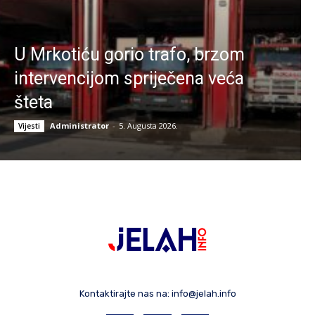
U Mrkotiću gorio trafo, brzom
intervencijom spriječena veća
šteta
Administrator
-
5. Augusta 2026.
Vijesti
Kontaktirajte nas na:
info@jelah.info