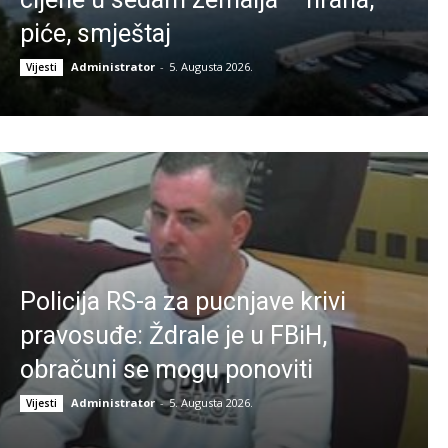
piće, smještaj
Administrator
-
5. Augusta 2026.
Vijesti
Policija RS-a za pucnjave krivi
pravosuđe: Ždrale je u FBiH,
obračuni se mogu ponoviti
Administrator
-
5. Augusta 2026.
Vijesti