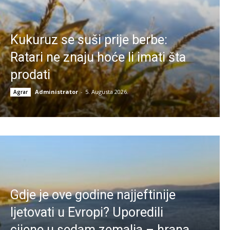
Kukuruz se suši prije berbe:
Ratari ne znaju hoće li imati šta
prodati
Administrator
-
5. Augusta 2026.
Agrar
Gdje je ove godine najjeftinije
ljetovati u Evropi? Uporedili
cijene u sedam zemalja – hrana,