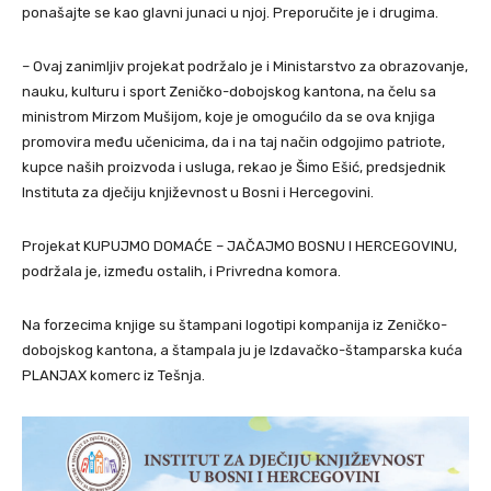
ponašajte se kao glavni junaci u njoj. Preporučite je i drugima.
– Ovaj zanimljiv projekat podržalo je i Ministarstvo za obrazovanje,
nauku, kulturu i sport Zeničko-dobojskog kantona, na čelu sa
ministrom Mirzom Mušijom, koje je omogućilo da se ova knjiga
promovira među učenicima, da i na taj način odgojimo patriote,
kupce naših proizvoda i usluga, rekao je Šimo Ešić, predsjednik
Instituta za dječiju književnost u Bosni i Hercegovini.
Projekat KUPUJMO DOMAĆE – JAČAJMO BOSNU I HERCEGOVINU,
podržala je, između ostalih, i Privredna komora.
Na forzecima knjige su štampani logotipi kompanija iz Zeničko-
dobojskog kantona, a štampala ju je Izdavačko-štamparska kuća
PLANJAX komerc iz Tešnja.