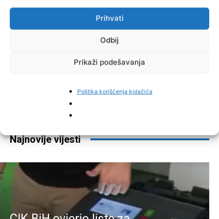
Prihvati
Odbij
Prikaži podešavanja
Facebook
Pinterest
Politika korišćenja kolačića
Najnovije vijesti
CIK BiH ovjerio liste za