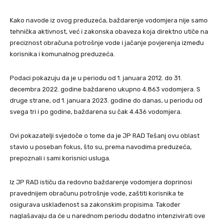
Kako navode iz ovog preduzeća, baždarenje vodomjera nije samo
tehnička aktivnost, već i zakonska obaveza koja direktno utiče na
preciznost obračuna potrošnje vode i jačanje povjerenja između
korisnika i komunalnog preduzeća.
Podaci pokazuju da je u periodu od 1. januara 2012. do 31.
decembra 2022. godine baždareno ukupno 4.863 vodomjera. S
druge strane, od 1. januara 2023. godine do danas, u periodu od
svega tri i po godine, baždarena su čak 4.436 vodomjera.
Ovi pokazatelji svjedoče o tome da je JP RAD Tešanj ovu oblast
stavio u poseban fokus, što su, prema navodima preduzeća,
prepoznali i sami korisnici usluga.
Iz JP RAD ističu da redovno baždarenje vodomjera doprinosi
pravednijem obračunu potrošnje vode, zaštiti korisnika te
osigurava usklađenost sa zakonskim propisima. Također
naglašavaju da će u narednom periodu dodatno intenzivirati ove