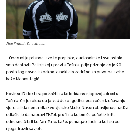
Alen Kotorić. Detektor.ba
– Onda mi je priznao, sve te prepiske, audiosnimke i sve ostalo
smo dostavili Policijskoj upravi u Tešnju, gdje priznaje da je 90
posto tog novca iskockao, a neki dio zadržao za privatne svrhe –
kaže Mahmutagić.
Novinari Detektora potražili su Kotorića na njegovoj adresi u
Tešnju. On je rekao da je već deset godina posvećen izučavanju
vjere, ali da nema nikakve vjerske škole. Nakon obavljenog hadža
odlučio je da napravi TikTok profil na kojem će početi zikriti,
odnosno čitati Kur'an. Tu je, kaže, pomagao ljudima koji su od
njega tražili savjete.