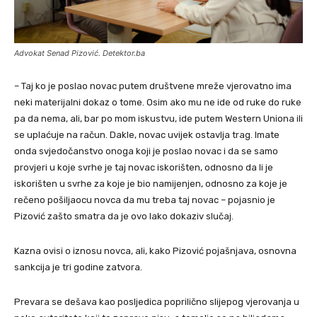
Advokat Senad Pizović. Detektor.ba
– Taj ko je poslao novac putem društvene mreže vjerovatno ima
neki materijalni dokaz o tome. Osim ako mu ne ide od ruke do ruke
pa da nema, ali, bar po mom iskustvu, ide putem Western Uniona ili
se uplaćuje na račun. Dakle, novac uvijek ostavlja trag. Imate
onda svjedočanstvo onoga koji je poslao novac i da se samo
provjeri u koje svrhe je taj novac iskorišten, odnosno da li je
iskorišten u svrhe za koje je bio namijenjen, odnosno za koje je
rečeno pošiljaocu novca da mu treba taj novac – pojasnio je
Pizović zašto smatra da je ovo lako dokaziv slučaj.
Kazna ovisi o iznosu novca, ali, kako Pizović pojašnjava, osnovna
sankcija je tri godine zatvora.
Prevara se dešava kao posljedica poprilično slijepog vjerovanja u