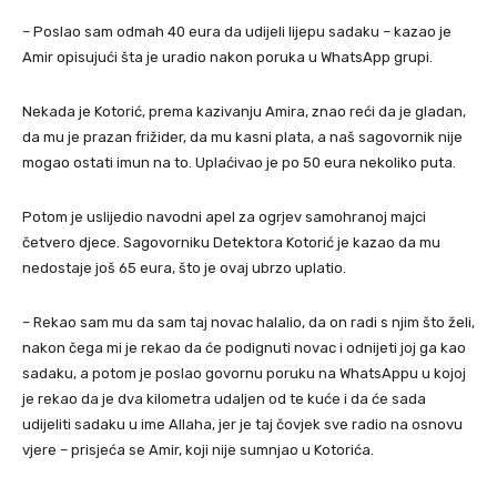
– Poslao sam odmah 40 eura da udijeli lijepu sadaku – kazao je
Amir opisujući šta je uradio nakon poruka u WhatsApp grupi.
Nekada je Kotorić, prema kazivanju Amira, znao reći da je gladan,
da mu je prazan frižider, da mu kasni plata, a naš sagovornik nije
mogao ostati imun na to. Uplaćivao je po 50 eura nekoliko puta.
Potom je uslijedio navodni apel za ogrjev samohranoj majci
četvero djece. Sagovorniku Detektora Kotorić je kazao da mu
nedostaje još 65 eura, što je ovaj ubrzo uplatio.
– Rekao sam mu da sam taj novac halalio, da on radi s njim što želi,
nakon čega mi je rekao da će podignuti novac i odnijeti joj ga kao
sadaku, a potom je poslao govornu poruku na WhatsAppu u kojoj
je rekao da je dva kilometra udaljen od te kuće i da će sada
udijeliti sadaku u ime Allaha, jer je taj čovjek sve radio na osnovu
vjere – prisjeća se Amir, koji nije sumnjao u Kotorića.