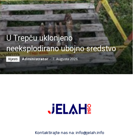
U Trepču uklonjeno
neeksplodirano ubojno sredstvo
Administrator
-
7. Augusta 2026.
Vijesti
Kontaktirajte nas na:
info@jelah.info