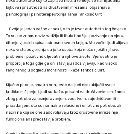
neke autoritete koji to zapravo nisu, a temelje se na hiljadama
lajkova i prisutnosti na društvenim mrežama, objašnjava
psihologinja i psihoterapeutkinja Tanja Tankosić Girt.
– Ovdje je jedan važan aspekt, a to je izvor autoriteta tog čovjeka.
To su, ne znam, naziv hadžija ili titula hadžije, pozivanje na vjeru,
čitanje vjerskih spisa, odnosno svetih knjiga, što većini ljudi ulijeva
neku vrstu povjerenja da je to osoba koja može riješiti njihove
probleme i pozitivno utjecati na njihove živote. Vjerovatno je
proporcija toga gdje ga oni stavljaju i doživljavaju kao visoko
rangiranog u pogledu moralnosti – kaže Tankosić Girt.
Ključno pitanje, smatra ona, jeste da ljudi nisu uključili svoje
kritičko mišljenje. Ljudi su, kaže, prisutni na društvenim mrežama
zbog potrebe za usmjeravanjem, vodstvom, zajedništvom ili
pripadanjem, što su normalne relacione i emotivne potrebe, ali
način na koji se one zadovoljavaju kroz društvene mreže nije
funkcionalan i predstavlja problem.
Ovakav tip profila, kaže, imao je influensersku misiju da se