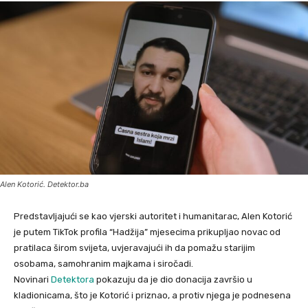
Alen Kotorić. Detektor.ba
Predstavljajući se kao vjerski autoritet i humanitarac, Alen Kotorić
je putem TikTok profila “Hadžija” mjesecima prikupljao novac od
pratilaca širom svijeta, uvjeravajući ih da pomažu starijim
osobama, samohranim majkama i siročadi.
Novinari
Detektora
pokazuju da je dio donacija završio u
kladionicama, što je Kotorić i priznao, a protiv njega je podnesena