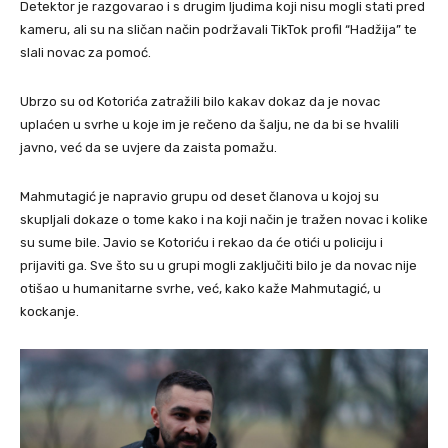
Detektor je razgovarao i s drugim ljudima koji nisu mogli stati pred
kameru, ali su na sličan način podržavali TikTok profil “Hadžija” te
slali novac za pomoć.
Ubrzo su od Kotorića zatražili bilo kakav dokaz da je novac
uplaćen u svrhe u koje im je rečeno da šalju, ne da bi se hvalili
javno, već da se uvjere da zaista pomažu.
Mahmutagić je napravio grupu od deset članova u kojoj su
skupljali dokaze o tome kako i na koji način je tražen novac i kolike
su sume bile. Javio se Kotoriću i rekao da će otići u policiju i
prijaviti ga. Sve što su u grupi mogli zaključiti bilo je da novac nije
otišao u humanitarne svrhe, već, kako kaže Mahmutagić, u
kockanje.