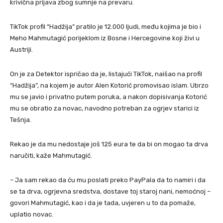
krivična prijava zbog sumnje na prevaru.
TikTok profil “Hadžija” pratilo je 12.000 ljudi, među kojima je bio i
Meho Mahmutagić porijeklom iz Bosne i Hercegovine koji živi u
Austriji.
On je za Detektor ispričao da je, listajući TikTok, naišao na profil
“Hadžija”, na kojem je autor Alen Kotorić promovisao islam. Ubrzo
mu se javio i privatno putem poruka, a nakon dopisivanja Kotorić
mu se obratio za novac, navodno potreban za ogrjev starici iz
Tešnja.
Rekao je da mu nedostaje još 125 eura te da bi on mogao ta drva
naručiti, kaže Mahmutagić.
– Ja sam rekao da ću mu poslati preko PayPala da to namiri i da
se ta drva, ogrjevna sredstva, dostave toj staroj nani, nemoćnoj –
govori Mahmutagić, kao i da je tada, uvjeren u to da pomaže,
uplatio novac.