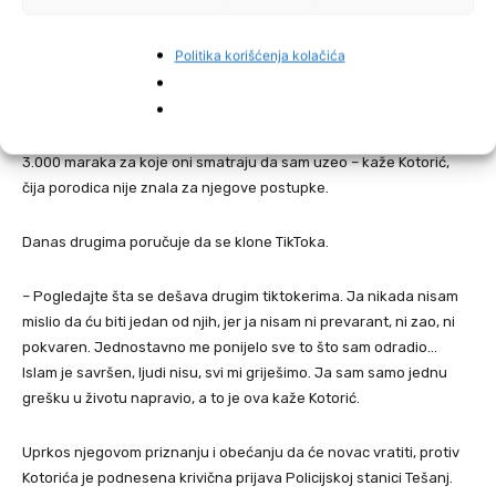
Politika korišćenja kolačića
– Ako oni smatraju da sam ih doveo u zabludu i da sam to uradio –
što jesam uradio i ja priznajem da sam to uradio – da vratim tih
3.000 maraka za koje oni smatraju da sam uzeo – kaže Kotorić,
čija porodica nije znala za njegove postupke.
Danas drugima poručuje da se klone TikToka.
– Pogledajte šta se dešava drugim tiktokerima. Ja nikada nisam
mislio da ću biti jedan od njih, jer ja nisam ni prevarant, ni zao, ni
pokvaren. Jednostavno me ponijelo sve to što sam odradio…
Islam je savršen, ljudi nisu, svi mi griješimo. Ja sam samo jednu
grešku u životu napravio, a to je ova kaže Kotorić.
Uprkos njegovom priznanju i obećanju da će novac vratiti, protiv
Kotorića je podnesena krivična prijava Policijskoj stanici Tešanj.