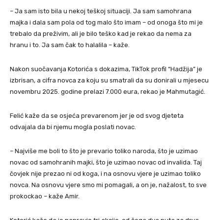
– Ja sam isto bila u nekoj teškoj situaciji. Ja sam samohrana
majka i dala sam pola od tog malo što imam – od onoga što mi je
trebalo da preživim, ali je bilo teško kad je rekao da nema za
hranu i to. Ja sam čak to halalila – kaže.
Nakon suočavanja Kotorića s dokazima, TikTok profil “Hadžija” je
izbrisan, a cifra novca za koju su smatrali da su donirali u mjesecu
novembru 2025. godine prelazi 7.000 eura, rekao je Mahmutagić.
Felić kaže da se osjeća prevarenom jer je od svog djeteta
odvajala da bi njemu mogla poslati novac.
– Najviše me boli to što je prevario toliko naroda, što je uzimao
novac od samohranih majki, što je uzimao novac od invalida. Taj
čovjek nije prezao ni od koga, i na osnovu vjere je uzimao toliko
novca. Na osnovu vjere smo mi pomagali, a on je, nažalost, to sve
prokockao – kaže Amir.