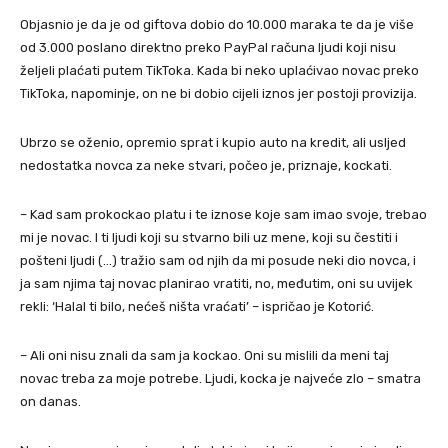
Objasnio je da je od giftova dobio do 10.000 maraka te da je više
od 3.000 poslano direktno preko PayPal računa ljudi koji nisu
željeli plaćati putem TikToka. Kada bi neko uplaćivao novac preko
TikToka, napominje, on ne bi dobio cijeli iznos jer postoji provizija.
Ubrzo se oženio, opremio sprat i kupio auto na kredit, ali usljed
nedostatka novca za neke stvari, počeo je, priznaje, kockati.
– Kad sam prokockao platu i te iznose koje sam imao svoje, trebao
mi je novac. I ti ljudi koji su stvarno bili uz mene, koji su čestiti i
pošteni ljudi (…) tražio sam od njih da mi posude neki dio novca, i
ja sam njima taj novac planirao vratiti, no, međutim, oni su uvijek
rekli: ‘Halal ti bilo, nećeš ništa vraćati’ – ispričao je Kotorić.
– Ali oni nisu znali da sam ja kockao. Oni su mislili da meni taj
novac treba za moje potrebe. Ljudi, kocka je najveće zlo – smatra
on danas.