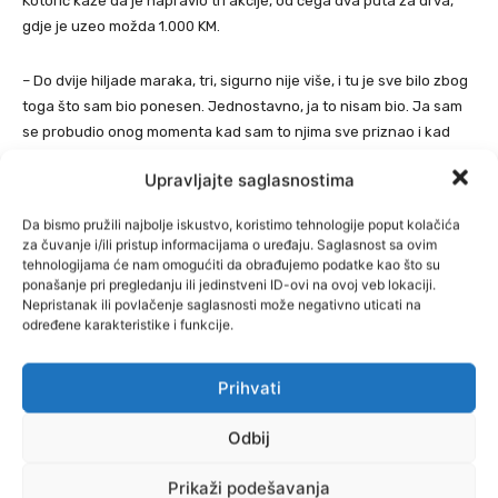
Kotorić kaže da je napravio tri akcije, od čega dva puta za drva,
gdje je uzeo možda 1.000 KM.
– Do dvije hiljade maraka, tri, sigurno nije više, i tu je sve bilo zbog
toga što sam bio ponesen. Jednostavno, ja to nisam bio. Ja sam
se probudio onog momenta kad sam to njima sve priznao i kad
sam ugasio TikTok, ja sam se onda probudio iz tog sna – rekao je
Upravljajte saglasnostima
novinarima Detektora Hadžija s TikToka.
Da bismo pružili najbolje iskustvo, koristimo tehnologije poput kolačića
Ističe da je rekao da će vratiti novac koji je uzeo te je zatražio
za čuvanje i/ili pristup informacijama o uređaju. Saglasnost sa ovim
oprost.
tehnologijama će nam omogućiti da obrađujemo podatke kao što su
ponašanje pri pregledanju ili jedinstveni ID-ovi na ovoj veb lokaciji.
Nepristanak ili povlačenje saglasnosti može negativno uticati na
određene karakteristike i funkcije.
Prihvati
Odbij
Prikaži podešavanja