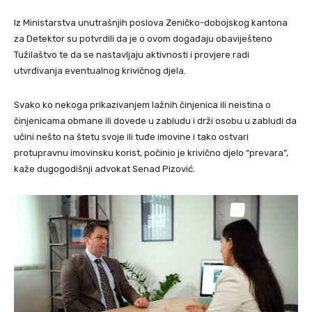
Iz Ministarstva unutrašnjih poslova Zeničko-dobojskog kantona
za Detektor su potvrdili da je o ovom događaju obaviješteno
Tužilaštvo te da se nastavljaju aktivnosti i provjere radi
utvrđivanja eventualnog krivičnog djela.
Svako ko nekoga prikazivanjem lažnih činjenica ili neistina o
činjenicama obmane ili dovede u zabludu i drži osobu u zabludi da
učini nešto na štetu svoje ili tuđe imovine i tako ostvari
protupravnu imovinsku korist, počinio je krivično djelo “prevara”,
kaže dugogodišnji advokat Senad Pizović.