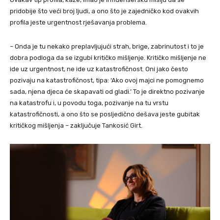
pridobije što veći broj ljudi, a ono što je zajedničko kod ovakvih
profila jeste urgentnost rješavanja problema.
– Onda je tu nekako preplavljujući strah, brige, zabrinutost i to je
dobra podloga da se izgubi kritičko mišljenje. Kritičko mišljenje ne
ide uz urgentnost, ne ide uz katastrofičnost. Oni jako često
pozivaju na katastrofičnost, tipa: ‘Ako ovoj majci ne pomognemo
sada, njena djeca će skapavati od gladi.’ To je direktno pozivanje
na katastrofu i, u povodu toga, pozivanje na tu vrstu
katastrofičnosti, a ono što se posljedično dešava jeste gubitak
kritičkog mišljenja – zaključuje Tankosić Girt.