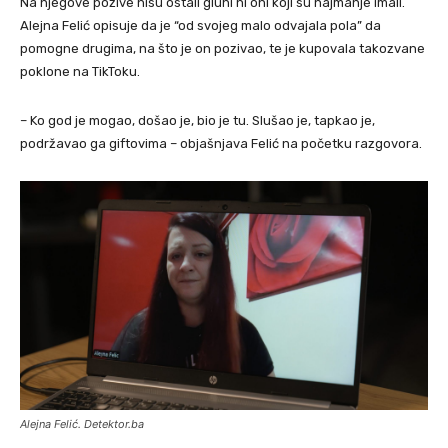
Na njegove pozive nisu ostali gluhi ni oni koji su najmanje imali.
Alejna Felić opisuje da je “od svojeg malo odvajala pola” da
pomogne drugima, na što je on pozivao, te je kupovala takozvane
poklone na TikToku.
– Ko god je mogao, došao je, bio je tu. Slušao je, tapkao je,
podržavao ga giftovima – objašnjava Felić na početku razgovora.
Alejna Felić. Detektor.ba