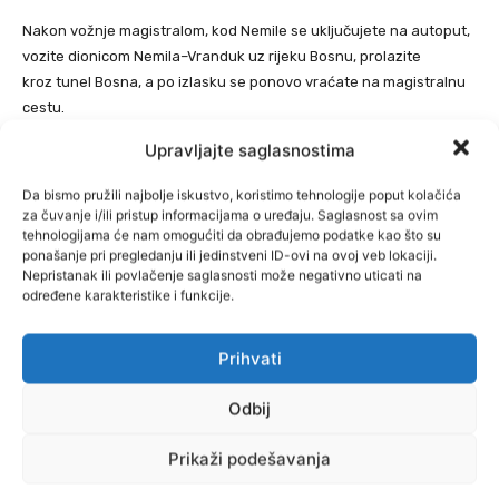
Nakon vožnje magistralom, kod Nemile se uključujete na autoput,
vozite dionicom Nemila–Vranduk uz rijeku Bosnu, prolazite
kroz tunel Bosna, a po izlasku se ponovo vraćate na magistralnu
cestu.
Upravljajte saglasnostima
Dionica Poprikuše – Nemila
Da bismo pružili najbolje iskustvo, koristimo tehnologije poput kolačića
Dionica Poprikuše–Nemila, duga 5,5 kilometara, smatra se jednom
za čuvanje i/ili pristup informacijama o uređaju. Saglasnost sa ovim
tehnologijama će nam omogućiti da obrađujemo podatke kao što su
od tehnički najzahtjevnijih na cijelom Koridoru 5C. Najznačajniji
ponašanje pri pregledanju ili jedinstveni ID-ovi na ovoj veb lokaciji.
objekat je upravo tunel Bosna, dug 3,6 kilometara, koji će nakon
Nepristanak ili povlačenje saglasnosti može negativno uticati na
otvaranja postati najduži cestovni tunel u BiH.
određene karakteristike i funkcije.
Tunel, ranije poznat kao Golubinja, omogućit će izbjegavanje uske
Prihvati
i zahtjevne trase kroz kanjon rijeke Bosne, čime će se putovanje
prema sjeveru zemlje značajno skratiti i učiniti sigurnijim.
Odbij
Dionica Nemila – Vranduk
Prikaži podešavanja
Druga dionica, Nemila–Vranduk, duga je 6,2 kilometra. Prema