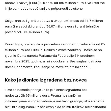
obnovu i razvoj (EBRD) u iznosu od 180 miliona eura. Ove kreditne
linije su, međutim, već ranije u potpunosti utrošene.
Osigurana su i grant sredstva u ukupnom iznosu od 41,17 miliona
eura (investicijski grant od 36,07 miliona eura i grant tehničke
pomoći od 5,05 miliona eura).
Pored toga, pokrenuta je procedura za dodatno zaduženje od 95
miliona eura kod EBRD-a. Odluka o ovom zaduženju našla se na
sjednici Doma naroda Parlamenta Federacije BiH sredinom
novembra 2025. godine, ali nije odobrena. Bez saglasnosti oba
doma Parlamenta, zaduženje ne može stupiti na snagu.
Kako je dionica izgrađena bez novca
Time se nameće pitanje kako je dionica izgrađena bez
nedostajućih 95 miliona eura. Prema nezvaničnim
informacijama, izvođač radova je nastavio gradnju, iako sredstva
nisu bila osigurana, uz očekivanje da će mu troškovi biti naknadno