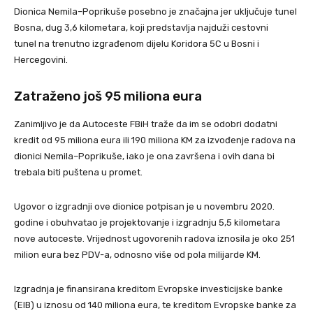
Dionica Nemila–Poprikuše posebno je značajna jer uključuje tunel
Bosna, dug 3,6 kilometara, koji predstavlja najduži cestovni
tunel na trenutno izgrađenom dijelu Koridora 5C u Bosni i
Hercegovini.
Zatraženo još 95 miliona eura
Zanimljivo je da Autoceste FBiH traže da im se odobri dodatni
kredit od 95 miliona eura ili 190 miliona KM za izvođenje radova na
dionici Nemila–Poprikuše, iako je ona završena i ovih dana bi
trebala biti puštena u promet.
Ugovor o izgradnji ove dionice potpisan je u novembru 2020.
godine i obuhvatao je projektovanje i izgradnju 5,5 kilometara
nove autoceste. Vrijednost ugovorenih radova iznosila je oko 251
milion eura bez PDV-a, odnosno više od pola milijarde KM.
Izgradnja je finansirana kreditom Evropske investicijske banke
(EIB) u iznosu od 140 miliona eura, te kreditom Evropske banke za