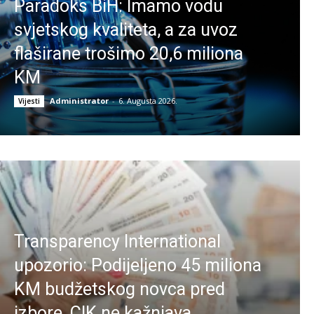
Paradoks BiH: Imamo vodu
svjetskog kvaliteta, a za uvoz
flaširane trošimo 20,6 miliona
KM
Administrator
-
6. Augusta 2026.
Vijesti
Transparency International
upozorio: Podijeljeno 45 miliona
KM budžetskog novca pred
izbore, CIK ne kažnjava