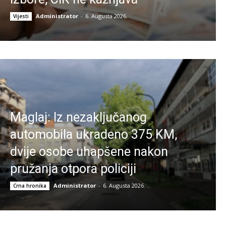
Administrator
-
6. Augusta 2026.
Vijesti
Maglaj: Iz nezaključanog
automobila ukradeno 375 KM,
dvije osobe uhapšene nakon
pružanja otpora policiji
Administrator
-
6. Augusta 2026.
Crna hronika