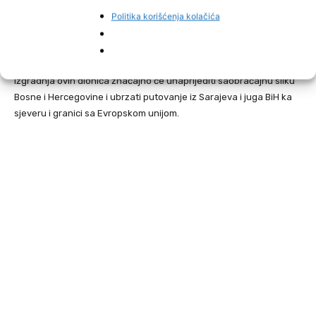
ranijim najavama, sada će biti otvorena samo prva sekcija, koja
Politika korišćenja kolačića
čini oko dvije trećine ukupne trase, dok bi preostali dio trebao biti
pušten u promet naredne godine.
Izgradnja ovih dionica značajno će unaprijediti saobraćajnu sliku
Bosne i Hercegovine i ubrzati putovanje iz Sarajeva i juga BiH ka
sjeveru i granici sa Evropskom unijom.