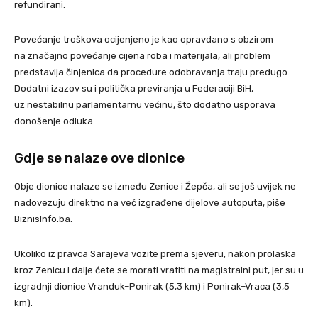
refundirani.
Povećanje troškova ocijenjeno je kao opravdano s obzirom
na značajno povećanje cijena roba i materijala, ali problem
predstavlja činjenica da procedure odobravanja traju predugo.
Dodatni izazov su i politička previranja u Federaciji BiH,
uz nestabilnu parlamentarnu većinu, što dodatno usporava
donošenje odluka.
Gdje se nalaze ove dionice
Obje dionice nalaze se između Zenice i Žepča, ali se još uvijek ne
nadovezuju direktno na već izgrađene dijelove autoputa, piše
BiznisInfo.ba.
Ukoliko iz pravca Sarajeva vozite prema sjeveru, nakon prolaska
kroz Zenicu i dalje ćete se morati vratiti na magistralni put, jer su u
izgradnji dionice Vranduk–Ponirak (5,3 km) i Ponirak–Vraca (3,5
km).