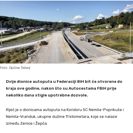
Foto: Općina Tešanj
Dvije dionice autoputa u Federaciji BiH bit će otvorene do
kraja ove godine, nakon što su Autocestama FBiH prije
nekoliko dana stigle upotrebne dozvole.
Riječ je o dionicama autoputa na Koridoru 5C Nemila–Poprikuše i
Nemila–Vranduk, ukupne dužine 11 kilometara, koje se nalaze
između Zenice i Žepča.