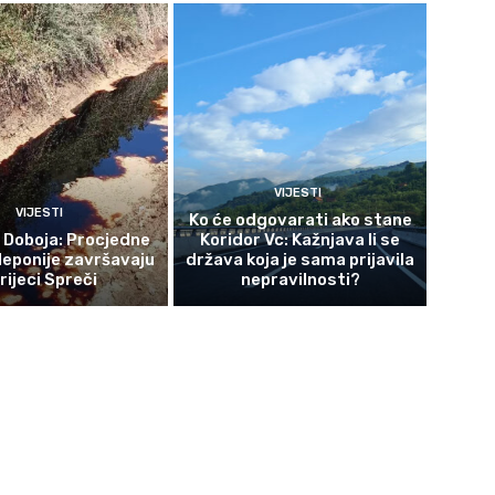
VIJESTI
VIJESTI
Ko će odgovarati ako stane
z Doboja: Procjedne
Koridor Vc: Kažnjava li se
deponije završavaju
država koja je sama prijavila
 rijeci Spreči
nepravilnosti?