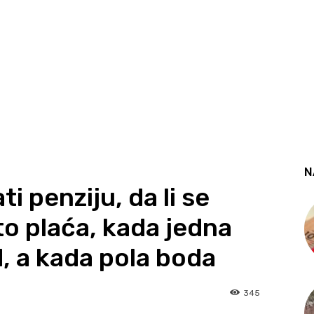
N
i penziju, da li se
eto plaća, kada jedna
, a kada pola boda
345