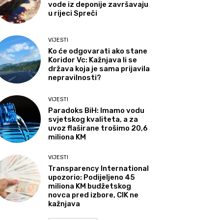
vode iz deponije završavaju
u rijeci Spreči
VIJESTI
Ko će odgovarati ako stane
Koridor Vc: Kažnjava li se
država koja je sama prijavila
nepravilnosti?
VIJESTI
Paradoks BiH: Imamo vodu
svjetskog kvaliteta, a za
uvoz flaširane trošimo 20,6
miliona KM
VIJESTI
Transparency International
upozorio: Podijeljeno 45
miliona KM budžetskog
novca pred izbore, CIK ne
kažnjava