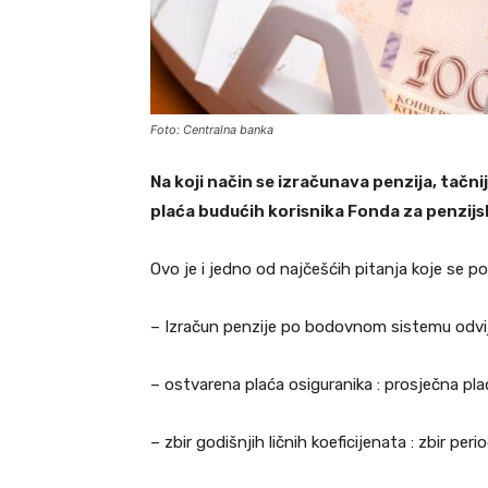
Foto: Centralna banka
Na koji način se izračunava penzija, tačni
plaća budućih korisnika Fonda za penzijsk
Ovo je i jedno od najčešćih pitanja koje se p
– Izračun penzije po bodovnom sistemu odvija
– ostvarena plaća osiguranika : prosječna plaća
– zbir godišnjih ličnih koeficijenata : zbir peri