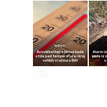
VIJESTI
AccuWeather otkriva kada
Alarm i
stiže pad temperatura i kraj
vode iz 
velikih vrućina u BiH
u