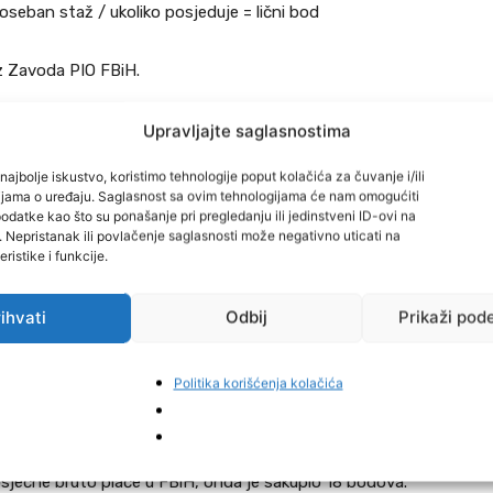
poseban staž / ukoliko posjeduje = lični bod
iz Zavoda PIO FBiH.
nzije se izračunava preko bodova. Za svaku godinu se
Upravljajte saglasnostima
 sa prosječnom bruto plaćom u Federaciji BiH, zavisno
najbolje iskustvo, koristimo tehnologije poput kolačića za čuvanje i/ili
 godinu.
cijama o uređaju. Saglasnost sa ovim tehnologijama će nam omogućiti
datke kao što su ponašanje pri pregledanju ili jedinstveni ID-ovi na
i. Nepristanak ili povlačenje saglasnosti može negativno uticati na
ti, već ona sa uplaćenim doprinosima, a što imaju
ristike i funkcije.
ihvati
Odbij
Prikaži pod
dnoj godini mjesečno iznosila 2.534 KM, a što je u rangu
kada se bruto plaća radnika podijeli sa bruto plaćom u
Politika korišćenja kolačića
aća radnika 1.400 KM, onda je to pola boda za godinu
rosječne bruto plaće u FBiH, onda je sakupio 18 bodova.