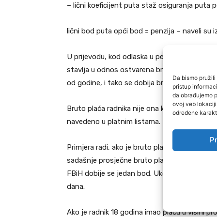
– lični koeficijent puta staž osiguranja puta 
lični bod puta opći bod = penzija – naveli su 
U prijevodu, kod odlaska u penziju, visina pe
stavlja u odnos ostvarena bruto plaća osobe
Da bismo pružili 
od godine, i tako se dobija broj bodova za tu
pristup informa
da obrađujemo po
ovoj veb lokacij
Bruto plaća radnika nije ona koja mu se ispla
određene karakte
navedeno u platnim listama.
Pr
Primjera radi, ako je bruto plaća radnika u je
sadašnje prosječne bruto plaće u FBiH, onda 
FBiH dobije se jedan bod. Ukoliko je bruto pl
dana.
Ako je radnik 18 godina imao plaću u visini p