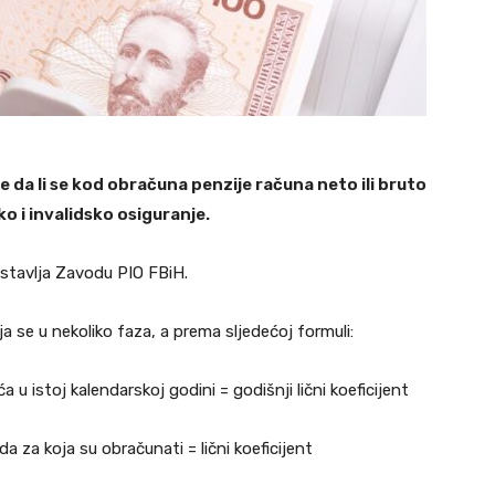
je da li se kod obračuna penzije računa neto ili bruto
o i invalidsko osiguranje.
ostavlja Zavodu PIO FBiH.
 se u nekoliko faza, a prema sljedećoj formuli:
 u istoj kalendarskoj godini = godišnji lični koeficijent
oda za koja su obračunati = lični koeficijent