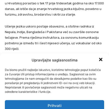
u Hrvatskoj porastao s tek 17 prije tridesetak godina na oko 17.000
danas, ali ističe da je znanje hrvatskog jezika ključno, posebno u
turizmu, zdravstvu, brodarstvu i skrbi za starije.
Učenje jezika uskoro postaje obavezno, a stotine radnika iz
Nepala, Indije, Bangladeša i Pakistana već su završile osnovne
tečajeve. Prema riječima instruktora, za osnovnu komunikaciju
potrebno je između tri i šest mjeseci učenja, uz vokabular od oko
300 riječi.
Upravljajte saglasnostima
Manje radnika, stroža kontrola
Da bismo pružili najbolje iskustvo, koristimo tehnologije poput kolačića
Vlada ovim mjerama želi staviti pod strožu kontrolu tržište rada,
za čuvanje i/ili pristup informacijama o uređaju. Saglasnost sa ovim
spriječiti zloupotrebe i osigurati bolju integraciju stranih radnika.
tehnologijama će nam omogućiti da obrađujemo podatke kao što su
Iako poslodavci upozoravaju na moguće probleme s nedostatkom
ponašanje pri pregledanju ili jedinstveni ID-ovi na ovoj veb lokaciji.
Nepristanak ili povlačenje saglasnosti može negativno uticati na
radne snage, vlasti poručuju da je cilj održiv i uređen sustav, u
određene karakteristike i funkcije.
kojem će zapošljavanje biti sporije, ali transparentnije i sigurnije.
Prihvati