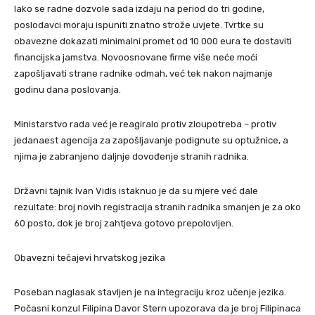
Iako se radne dozvole sada izdaju na period do tri godine,
poslodavci moraju ispuniti znatno strože uvjete. Tvrtke su
obavezne dokazati minimalni promet od 10.000 eura te dostaviti
financijska jamstva. Novoosnovane firme više neće moći
zapošljavati strane radnike odmah, već tek nakon najmanje
godinu dana poslovanja.
Ministarstvo rada već je reagiralo protiv zloupotreba – protiv
jedanaest agencija za zapošljavanje podignute su optužnice, a
njima je zabranjeno daljnje dovođenje stranih radnika.
Državni tajnik Ivan Vidis istaknuo je da su mjere već dale
rezultate: broj novih registracija stranih radnika smanjen je za oko
60 posto, dok je broj zahtjeva gotovo prepolovljen.
Obavezni tečajevi hrvatskog jezika
Poseban naglasak stavljen je na integraciju kroz učenje jezika.
Počasni konzul Filipina Davor Stern upozorava da je broj Filipinaca