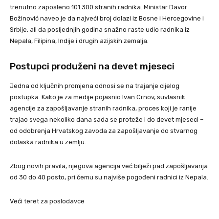
trenutno zaposleno 101.300 stranih radnika. Ministar Davor
Božinović naveo je da najveći broj dolazi iz Bosne i Hercegovine i
Srbije, ali da posljednjih godina snažno raste udio radnika iz
Nepala, Filipina, Indije i drugih azijskih zemalja.
Postupci produženi na devet mjeseci
Jedna od ključnih promjena odnosi se na trajanje cijelog
postupka. Kako je za medije pojasnio Ivan Crnov, suvlasnik
agencije za zapošljavanje stranih radnika, proces koji je ranije
trajao svega nekoliko dana sada se proteže i do devet mjeseci –
od odobrenja Hrvatskog zavoda za zapošljavanje do stvarnog
dolaska radnika u zemlju.
Zbog novih pravila, njegova agencija već bilježi pad zapošljavanja
od 30 do 40 posto, pri čemu su najviše pogođeni radnici iz Nepala.
Veći teret za poslodavce