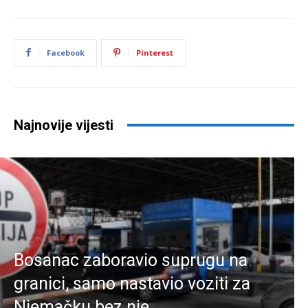
Facebook
Pinterest
Najnovije vijesti
Bosanac zaboravio suprugu na
granici, samo nastavio voziti za
Njemačku bez nje