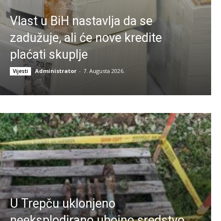
Vlast u BiH nastavlja da se
zadužuje, ali će nove kredite
plaćati skuplje
Administrator
-
7. Augusta 2026.
Vijesti
U Trepču uklonjeno
neeksplodirano ubojno sredstvo