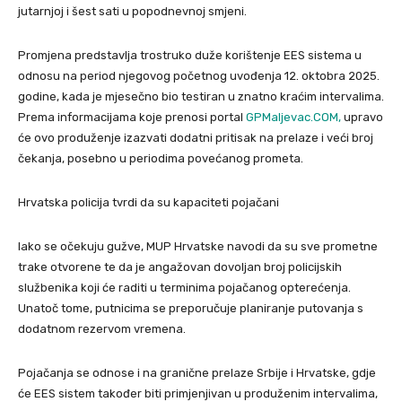
jutarnjoj i šest sati u popodnevnoj smjeni.
Promjena predstavlja trostruko duže korištenje EES sistema u
odnosu na period njegovog početnog uvođenja 12. oktobra 2025.
godine, kada je mjesečno bio testiran u znatno kraćim intervalima.
Prema informacijama koje prenosi portal
GPMaljevac.COM,
upravo
će ovo produženje izazvati dodatni pritisak na prelaze i veći broj
čekanja, posebno u periodima povećanog prometa.
Hrvatska policija tvrdi da su kapaciteti pojačani
Iako se očekuju gužve, MUP Hrvatske navodi da su sve prometne
trake otvorene te da je angažovan dovoljan broj policijskih
službenika koji će raditi u terminima pojačanog opterećenja.
Unatoč tome, putnicima se preporučuje planiranje putovanja s
dodatnom rezervom vremena.
Pojačanja se odnose i na granične prelaze Srbije i Hrvatske, gdje
će EES sistem također biti primjenjivan u produženim intervalima,