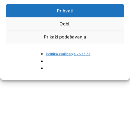
stanje na granicama i uzmu u obzir moguće zastoje pri planiranju
Prihvati
putovanja, piše
Press Media BiH.
Odbij
Prikaži podešavanja
Politika korišćenja kolačića