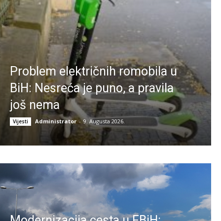
Problem električnih romobila u
BiH: Nesreća je puno, a pravila
još nema
Administrator
-
9. Augusta 2026.
Vijesti
Modernizacija cesta u FBiH: