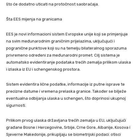
što će dodatno uticati na protočnost saobraćaja.
Šta EES mijenja na granicama
EES je novi informacioni sistem Evropske unije koji se primjenjuje
na svim međunarodnim graničnim prijelazima, uključujući i
pogranične punktove koji su na temelju bilateralnog sporazuma
privremeno određeni za međunarodni promet. Cilj sistema je
automatsko evidentiranje podataka trećih zemalja prilikom ulaska
i izlaska iz EU i schengenskog prostora.
Sistem evidentira lične podatke, informacije iz putne isprave te
precizne datume i vremena prelaska granice. Također se bilježe
eventualna odbijanja ulaska u schengen, što doprinosi ukupnoj
sigurnosti.
Prilikom prvog ulaska državljana trećih zemalja u EU, uključujući
građane Bosne i Hercegovine, Srbije, Crne Gore, Albanije, Kosova i
Sjeverne Makedonije, prikupljaju se biometrijski podaci: otisci