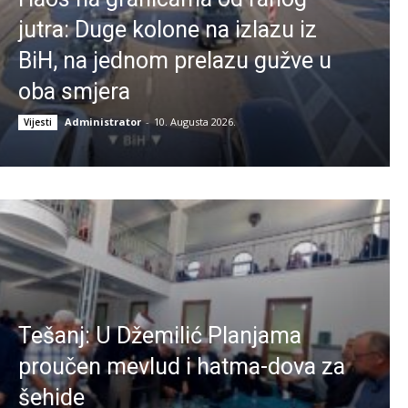
jutra: Duge kolone na izlazu iz
BiH, na jednom prelazu gužve u
oba smjera
Administrator
-
10. Augusta 2026.
Vijesti
Tešanj: U Džemilić Planjama
proučen mevlud i hatma-dova za
šehide