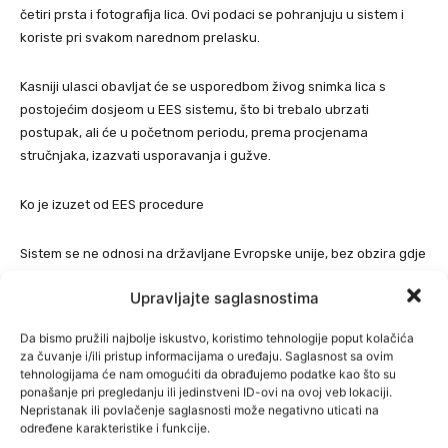
četiri prsta i fotografija lica. Ovi podaci se pohranjuju u sistem i
koriste pri svakom narednom prelasku.
Kasniji ulasci obavljat će se usporedbom živog snimka lica s
postojećim dosjeom u EES sistemu, što bi trebalo ubrzati
postupak, ali će u početnom periodu, prema procjenama
stručnjaka, izazvati usporavanja i gužve.
Ko je izuzet od EES procedure
Sistem se ne odnosi na državljane Evropske unije, bez obzira gdje
žive. Hrvatski državljani, kao i svi građani članica EU koji borave u
Upravljajte saglasnostima
susjednim državama ili drugim trećim zemljama, prelazit će
granicu na dosadašnji način – uz predočenje putne isprave ili
Da bismo pružili najbolje iskustvo, koristimo tehnologije poput kolačića
lične karte, bez obaveze biometrijskog evidentiranja.
za čuvanje i/ili pristup informacijama o uređaju. Saglasnost sa ovim
tehnologijama će nam omogućiti da obrađujemo podatke kao što su
ponašanje pri pregledanju ili jedinstveni ID-ovi na ovoj veb lokaciji.
Produženi termini primjene EES sistema u prvim danima
Nepristanak ili povlačenje saglasnosti može negativno uticati na
decembra mogli bi biti jedan od najopterećenijih perioda od
određene karakteristike i funkcije.
početka njegovog uvođenja. Putnicima se savjetuje da prate