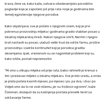
krava, čime se, kako kaže, zatvara višedecenijsko porodično
poglavlje koje je započelo još prije rata i koje je godinama bilo
temelj egzistencije njegove porodice.
Kako objašnjava, sve je počelo s njegovim ocem, koji je prvi
pokrenuo proizvodnju mlijeka i godinama gradio stabilan posao u
lokalnoj mljekarskoj mreži. Nakon njegove smrti, Nermin i njegov
brat nastavili su posao, ulažući veliki trud da održe farmu, prošire
proizvodnju i zadrže kontinuitet koji je porodica gradila
decenijama. Ipak, vremenom su se nagomilali problemi koji su,
kako ističe, postali nepremostivi.
“Mi smo u otkupu mlijeka od prije rata, babo rahmetli je krenuo s
tim i predavao mlijeko u lokalnu mljekaru. Sve je bilo uredu, a onda
je plata počela kasniti mjesec, pa mjesec i po, pa dva, i dva i po.
Vidjeli smo da to ne vodi ničemu, jer su troškovi ogromni”, kaže
Čoloman, dodajući da su kašnjenja postala prevelik teret za
održavanje farme.