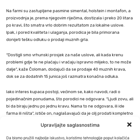
Na farmi su zastupljene pasmine simental, holstein i montafon, a
proizvodnja je, prema njegovim riječima, dostizala i preko 20 litara
po kravi, što smatra vrlo dobrim rezultatom za lokalne uslove.
Ipak, i pored kvaliteta i ulaganja, porodica je bila primorana
donijeti tešku odluku o prodaji muznih grla.
“Dostigli smo vrhunski prosjek za naše uslove, ali kada krenu
problemi gdje te ne plaćaju i vraćaju ispravno mlijeko, to ne može
dalje”, kaže Čoloman, dodajući da se prodaje 40 muznih krava,
dok se za dodatnih 15 junica još razmatra konačna odluka.
Iako interes kupaca postoji, većinom se, kako navodi, radi o
pojedinačnim ponudama, što porodici ne odgovara. “Ljudi zovu, ali
bi da biraju jednu po jednu kravu. Nama to ne odgovara, ili ide
farma ili ništa”, ističe on, naglašavajući da je cilj prodati kompletno
stado.
Upravljajte saglasnostima
Farma se nalazi svega 14 kilometara od Kantonalne bolnice u
Da bismo pružili najbolje iskustvo, koristimo tehnologije poput kolačića