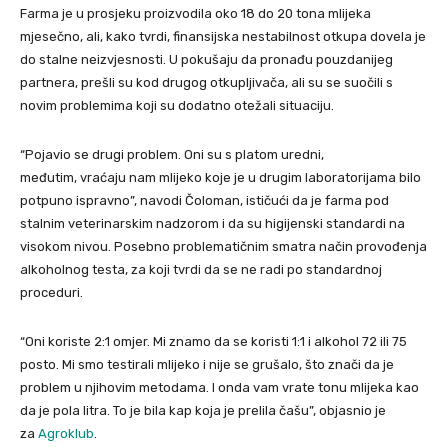
Farma je u prosjeku proizvodila oko 18 do 20 tona mlijeka
mjesečno, ali, kako tvrdi, finansijska nestabilnost otkupa dovela je
do stalne neizvjesnosti. U pokušaju da pronađu pouzdanijeg
partnera, prešli su kod drugog otkupljivača, ali su se suočili s
novim problemima koji su dodatno otežali situaciju.
“Pojavio se drugi problem. Oni su s platom uredni,
međutim, vraćaju nam mlijeko koje je u drugim laboratorijama bilo
potpuno ispravno”, navodi Čoloman, ističući da je farma pod
stalnim veterinarskim nadzorom i da su higijenski standardi na
visokom nivou. Posebno problematičnim smatra način provođenja
alkoholnog testa, za koji tvrdi da se ne radi po standardnoj
proceduri.
“Oni koriste 2:1 omjer. Mi znamo da se koristi 1:1 i alkohol 72 ili 75
posto. Mi smo testirali mlijeko i nije se grušalo, što znači da je
problem u njihovim metodama. I onda vam vrate tonu mlijeka kao
da je pola litra. To je bila kap koja je prelila čašu”, objasnio je
za
Agroklub
.