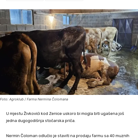
Foto: Agroklub / Farma Nermina Čolomana
U mjestu Živkovići kod Zenice uskoro bi mogla biti ugašena još
jedna dugogodišnja stočarska priča.
Nermin Čoloman odlučio je staviti na prodaju farmu sa 40 muznih