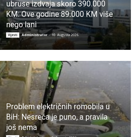
ubruse izdvaja skoro 390.000
KM: Ove godine 89.000 KM više
nego lani
Administrator
-
10. Augusta 2026.
Vijesti
Problem električnih romobila u
BiH: Nesreća je puno, a pravila
još nema