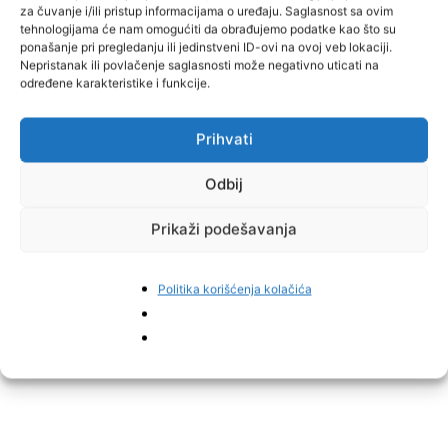
Zenici, uz Babinu rijeku, a porodica poziva ozbiljne kupce da se
za čuvanje i/ili pristup informacijama o uređaju. Saglasnost sa ovim
tehnologijama će nam omogućiti da obrađujemo podatke kao što su
jave direktno ili dođu na farmu kako bi se dogovorili oko cijene.
ponašanje pri pregledanju ili jedinstveni ID-ovi na ovoj veb lokaciji.
Iako je odluka teška i emotivno opterećujuća, Čoloman kaže da u
Nepristanak ili povlačenje saglasnosti može negativno uticati na
svemu pokušava ostati smiren i realan.
određene karakteristike i funkcije.
“Teško je, ovo nije samo posao nego i život. Nekad si na nuli,
Prihvati
nekad bolje, ali kada te sistem i otkupni lanac počnu gušiti, moraš
razmisliti. Mi vjerujemo da će biti nafaka u nečemu drugom”,
Odbij
zaključuje Nermin Čoloman, ostavljajući otvoreno pitanje
budućnosti jedne porodične farme koja je decenijama bila dio
Prikaži podešavanja
lokalne proizvodnje mlijeka, piše
Radio Sarajevo.
Politika korišćenja kolačića