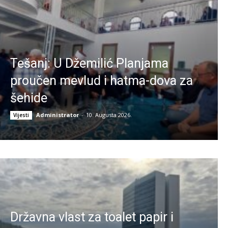
Tešanj: U Džemilić Planjama
proučen mevlud i hatma-dova za
šehide
Administrator
-
10. Augusta 2026.
Vijesti
Državna vlast za toalet papir i