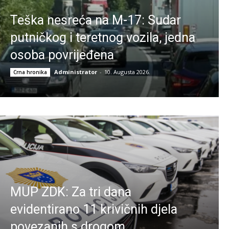
Teška nesreća na M-17: Sudar
putničkog i teretnog vozila, jedna
osoba povrijeđena
Administrator
-
10. Augusta 2026.
Crna hronika
MUP ZDK: Za tri dana
evidentirano 11 krivičnih djela
povezanih s drogom