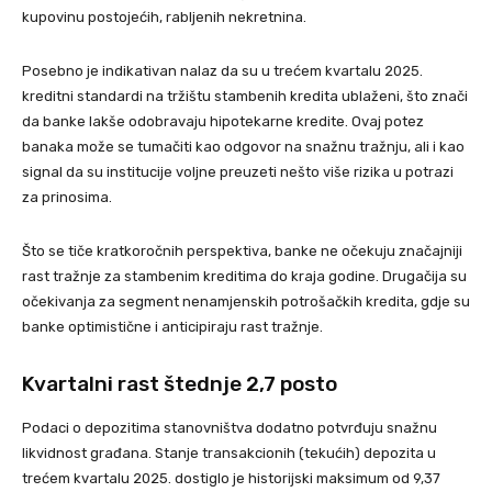
kupovinu postojećih, rabljenih nekretnina.
Posebno je indikativan nalaz da su u trećem kvartalu 2025.
kreditni standardi na tržištu stambenih kredita ublaženi, što znači
da banke lakše odobravaju hipotekarne kredite. Ovaj potez
banaka može se tumačiti kao odgovor na snažnu tražnju, ali i kao
signal da su institucije voljne preuzeti nešto više rizika u potrazi
za prinosima.
Što se tiče kratkoročnih perspektiva, banke ne očekuju značajniji
rast tražnje za stambenim kreditima do kraja godine. Drugačija su
očekivanja za segment nenamjenskih potrošačkih kredita, gdje su
banke optimistične i anticipiraju rast tražnje.
Kvartalni rast štednje 2,7 posto
Podaci o depozitima stanovništva dodatno potvrđuju snažnu
likvidnost građana. Stanje transakcionih (tekućih) depozita u
trećem kvartalu 2025. dostiglo je historijski maksimum od 9,37