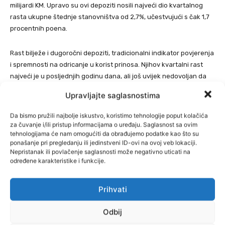
milijardi KM. Upravo su ovi depoziti nosili najveći dio kvartalnog
rasta ukupne štednje stanovništva od 2,7%, učestvujući s čak 1,7
procentnih poena.
Rast bilježe i dugoročni depoziti, tradicionalni indikator povjerenja
i spremnosti na odricanje u korist prinosa. Njihov kvartalni rast
najveći je u posljednjih godinu dana, ali još uvijek nedovoljan da
bitnije promijeni ročnu strukturu ukupnih depozita.
Upravljajte saglasnostima
Drugim riječima, građani štede više — ali i dalje preferiraju
Da bismo pružili najbolje iskustvo, koristimo tehnologije poput kolačića
likvidnost. Gotovina na dohvat ruke ostaje važnija od vezane
za čuvanje i/ili pristup informacijama o uređaju. Saglasnost sa ovim
tehnologijama će nam omogućiti da obrađujemo podatke kao što su
štednje, piše
Forbes
.
ponašanje pri pregledanju ili jedinstveni ID-ovi na ovoj veb lokaciji.
Nepristanak ili povlačenje saglasnosti može negativno uticati na
određene karakteristike i funkcije.
Prihvati
Odbij