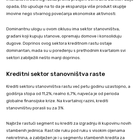
opada, što upućuje na to da je ekspanzija više produkt skuplje
imovine nego stvarnog povećanja ekonomske aktivnosti.
Dominantnu ulogu u ovom ciklusu ima sektor stanovništva,
građani koji kupuju stanove, opremaju domove i konsoliduju
dugove. Doprinos ovog sektora kreditnom rastu ostaje
dominantan, mada su u poređenju s prethodnim kvartalom svi
sektori zabilježili nešto manji doprinos.
Kreditni sektor stanovništva raste
Krediti sektoru stanovništva rastu već petu godinu uzastopno, a
godišnja stopa od 11,2%, realno 6,7%, najveća je od perioda
globalne finansijske krize. Na kvartalnoj razini, krediti
stanovništvu porasli su za 3%.
Najbrže rastući segment su krediti za izgradnju ili kupovinu novih
stambenih jedinica. Rast ide ruku pod ruku s visokim cijenama
nekretnina, a zabilježen je i u segmentu stambenih kredita za