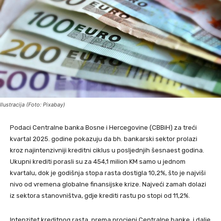
Ilustracija (Foto: Pixabay)
Podaci Centralne banka Bosne i Hercegovine (CBBiH) za treći
kvartal 2025. godine pokazuju da bh. bankarski sektor prolazi
kroz najintenzivniji kreditni ciklus u posljednjih šesnaest godina.
Ukupni krediti porasli su za 454,1 milion KM samo u jednom
kvartalu, dok je godišnja stopa rasta dostigla 10,2%, što je najviši
nivo od vremena globalne finansijske krize. Najveći zamah dolazi
iz sektora stanovništva, gdje krediti rastu po stopi od 11,2%.
Intenzitet kreditnog rasta, prema procjeni Centralne banke, i dalje