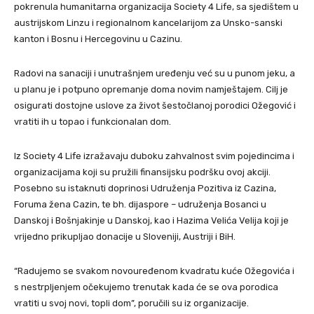
pokrenula humanitarna organizacija Society 4 Life, sa sjedištem u
austrijskom Linzu i regionalnom kancelarijom za Unsko-sanski
kanton i Bosnu i Hercegovinu u Cazinu.
Radovi na sanaciji i unutrašnjem uređenju već su u punom jeku, a
u planu je i potpuno opremanje doma novim namještajem. Cilj je
osigurati dostojne uslove za život šestočlanoj porodici Ožegović i
vratiti ih u topao i funkcionalan dom.
Iz Society 4 Life izražavaju duboku zahvalnost svim pojedincima i
organizacijama koji su pružili finansijsku podršku ovoj akciji.
Posebno su istaknuti doprinosi Udruženja Pozitiva iz Cazina,
Foruma žena Cazin, te bh. dijaspore – udruženja Bosanci u
Danskoj i Bošnjakinje u Danskoj, kao i Hazima Velića Velija koji je
vrijedno prikupljao donacije u Sloveniji, Austriji i BiH.
“Radujemo se svakom novouređenom kvadratu kuće Ožegovića i
s nestrpljenjem očekujemo trenutak kada će se ova porodica
vratiti u svoj novi, topli dom”, poručili su iz organizacije.