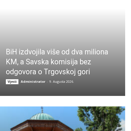
BiH izdvojila više od dva miliona
KM, a Savska komisija bez
odgovora o Trgovskoj gori
Administrator
-
9. Augusta 2026.
Vijesti