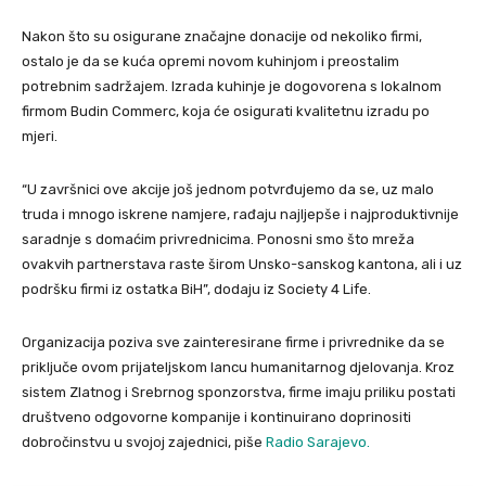
Nakon što su osigurane značajne donacije od nekoliko firmi,
ostalo je da se kuća opremi novom kuhinjom i preostalim
potrebnim sadržajem. Izrada kuhinje je dogovorena s lokalnom
firmom Budin Commerc, koja će osigurati kvalitetnu izradu po
mjeri.
“U završnici ove akcije još jednom potvrđujemo da se, uz malo
truda i mnogo iskrene namjere, rađaju najljepše i najproduktivnije
saradnje s domaćim privrednicima. Ponosni smo što mreža
ovakvih partnerstava raste širom Unsko-sanskog kantona, ali i uz
podršku firmi iz ostatka BiH”, dodaju iz Society 4 Life.
Organizacija poziva sve zainteresirane firme i privrednike da se
priključe ovom prijateljskom lancu humanitarnog djelovanja. Kroz
sistem Zlatnog i Srebrnog sponzorstva, firme imaju priliku postati
društveno odgovorne kompanije i kontinuirano doprinositi
dobročinstvu u svojoj zajednici, piše
Radio Sarajevo.