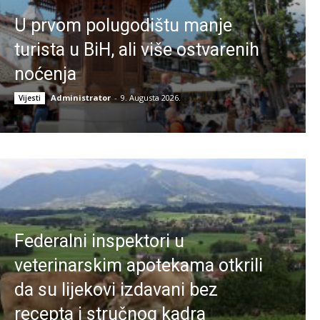
U prvom polugodištu manje
turista u BiH, ali više ostvarenih
noćenja
Administrator
-
9. Augusta 2026.
Vijesti
Federalni inspektori u
veterinarskim apotekama otkrili
da su lijekovi izdavani bez
recepta i stručnog kadra