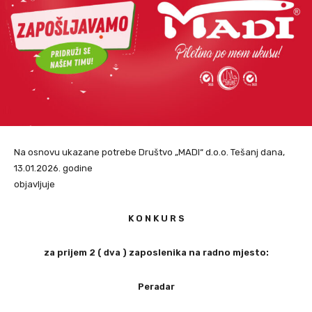
Na osnovu ukazane potrebe Društvo „MADI“ d.o.o. Tešanj dana,
13.01.2026. godine
objavljuje
K O N K U R S
za prijem 2 ( dva ) zaposlenika na radno mjesto:
Peradar