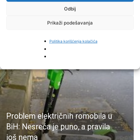
Odbij
Facebook
Pinterest
Prikaži podešavanja
Politika korišćenja kolačića
Najnovije vijesti
Problem električnih romobila u
BiH: Nesreća je puno, a pravila
još nema