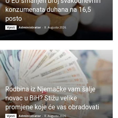
U EU smanjen broj svakodnevnih
konzumenata duhana na 16,5
posto
Administrator
-
8. Augusta 2026.
Vijesti
Rodbina iz Njemačke vam šalje
novac u BiH? Stižu velike
promjene koje će vas obradovati
Administrator
-
8. Augusta 2026.
Vijesti