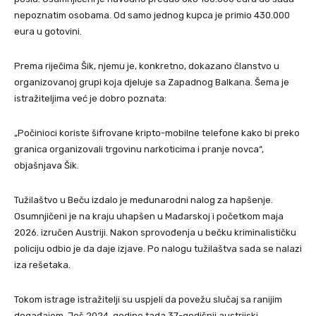
nepoznatim osobama. Od samo jednog kupca je primio 430.000
eura u gotovini.
Prema riječima Šik, njemu je, konkretno, dokazano članstvo u
organizovanoj grupi koja djeluje sa Zapadnog Balkana. Šema je
istražiteljima već je dobro poznata:
„Počinioci koriste šifrovane kripto-mobilne telefone kako bi preko
granica organizovali trgovinu narkoticima i pranje novca“,
objašnjava Šik.
Tužilaštvo u Beču izdalo je međunarodni nalog za hapšenje.
Osumnjičeni je na kraju uhapšen u Mađarskoj i početkom maja
2026. izručen Austriji. Nakon sprovođenja u bečku kriminalističku
policiju odbio je da daje izjave. Po nalogu tužilaštva sada se nalazi
iza rešetaka.
Tokom istrage istražitelji su uspjeli da povežu slučaj sa ranijim
događajem. Još 2024. godine tada 37-godišnji austrijski