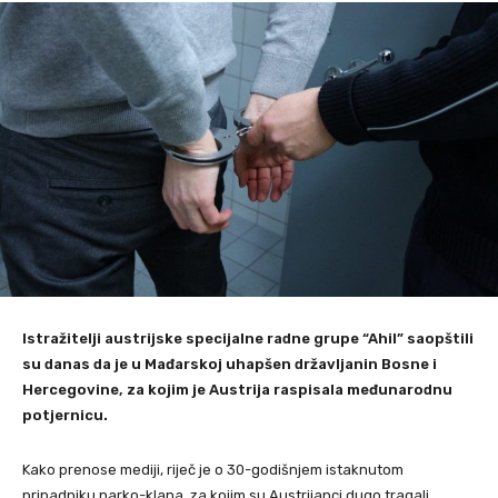
Istražitelji austrijske specijalne radne grupe “Ahil” saopštili
su danas da je u Mađarskoj uhapšen državljanin Bosne i
Hercegovine, za kojim je Austrija raspisala međunarodnu
potjernicu.
Kako prenose mediji, riječ je o 30-godišnjem istaknutom
pripadniku narko-klana, za kojim su Austrijanci dugo tragali.