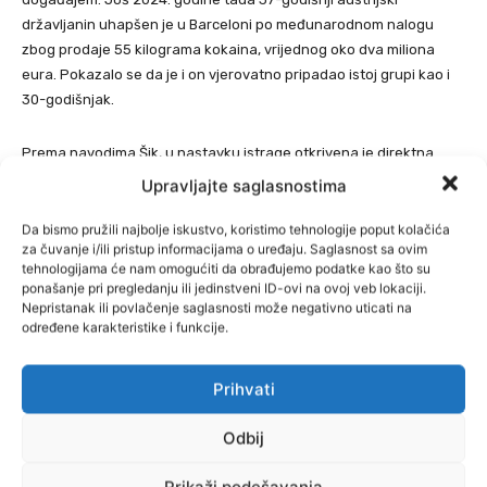
državljanin uhapšen je u Barceloni po međunarodnom nalogu
zbog prodaje 55 kilograma kokaina, vrijednog oko dva miliona
eura. Pokazalo se da je i on vjerovatno pripadao istoj grupi kao i
30-godišnjak.
Prema navodima Šik, u nastavku istrage otkrivena je direktna
veza između 30-godišnjeg osumnjičenog i 37-godišnjaka.
Upravljajte saglasnostima
Državljanin BiH je navodno još prije hapšenja 2024. godine primio
gotovinu iz narko-poslova. Intenzivna istraga protiv drugih
Da bismo pružili najbolje iskustvo, koristimo tehnologije poput kolačića
za čuvanje i/ili pristup informacijama o uređaju. Saglasnost sa ovim
mogućih saučesnika i dalje se nastavlja.
tehnologijama će nam omogućiti da obrađujemo podatke kao što su
ponašanje pri pregledanju ili jedinstveni ID-ovi na ovoj veb lokaciji.
Nepristanak ili povlačenje saglasnosti može negativno uticati na
određene karakteristike i funkcije.
Prihvati
Odbij
Prikaži podešavanja