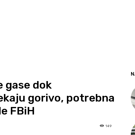
N
e gase dok
čekaju gorivo, potrebna
de FBiH
149