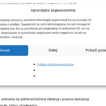
vovremeno izvršiti dodatnu prihranu i pojačati
Upravljajte saglasnostima
najbolje iskustvo, koristimo tehnologije poput kolačića za čuvanje i/ili
 je donijela odluku o ustupanju dizel goriva iz robnih
cijama o uređaju. Saglasnost sa ovim tehnologijama će nam omogućiti
datke kao što su ponašanje pri pregledanju ili jedinstveni ID-ovi na
e ublažile posljedice rasta cijena i olakšala proljetna
i. Nepristanak ili povlačenje saglasnosti može negativno uticati na
ristike i funkcije.
ek treba definirati Federalno ministarstvo poljoprivrede,
ihvati
Odbij
Prikaži pod
ici svakodnevno trpe ogromne gubitke.
Politika korišćenja kolačića
 gorivo danas znači razliku između pozitivnog poslovanja
ih proizvođača. Svako dodatno odugovlačenje znači novi
u proizvodnji i dodatno gašenje sela – poručio je
ju vremena za administrativna čekanja i prazna obećanja
mah, hitno i konkretno.