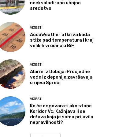
neeksplodirano ubojno
sredstvo
VIJESTI
AccuWeather otkriva kada
stiže pad temperatura i kraj
velikih vrućina u BiH
VIJESTI
Alarm iz Doboja: Procjedne
vode iz deponije završavaju
u rijeci Spreči
VIJESTI
Ko će odgovarati ako stane
Koridor Vc: Kažnjava li se
država koja je sama prijavila
nepravilnosti?