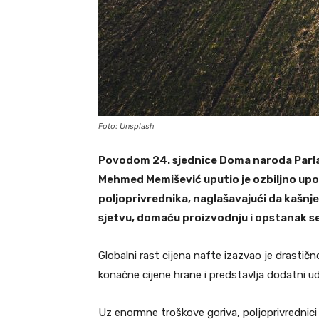
Foto: Unsplash
Povodom 24. sjednice Doma naroda Parla
Mehmed Memišević uputio je ozbiljno upo
poljoprivrednika, naglašavajući da kašnj
sjetvu, domaću proizvodnju i opstanak se
Globalni rast cijena nafte izazvao je drastič
konačne cijene hrane i predstavlja dodatni u
Uz enormne troškove goriva, poljoprivrednici