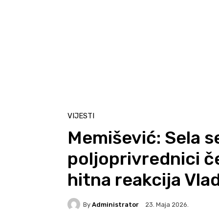
VIJESTI
Memišević: Sela s
poljoprivrednici 
hitna reakcija Vla
By
Administrator
23. Maja 2026.