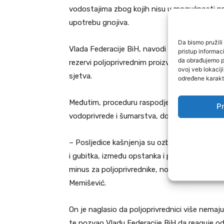
vodostajima zbog kojih nisu u mogućnosti pra
upotrebu gnojiva.
Da bismo pružili 
Vlada Federacije BiH, navodi Memišević, ranije
pristup informa
da obrađujemo po
rezervi poljoprivrednim proizvođačima kako bi s
ovoj veb lokacij
sjetva.
određene karakte
Međutim, proceduru raspodjele goriva još uvij
Pr
vodoprivrede i šumarstva, dok poljoprivredn
– Posljedice kašnjenja su ozbiljne. Pomoć za
i gubitka, između opstanka i propasti domać
minus za poljoprivrednike, novu neizvjesnost 
Memišević.
On je naglasio da poljoprivrednici više nema
te pozvao Vladu Federacije BiH da reaguje od