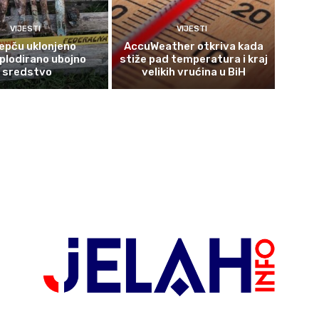
VIJESTI
VIJESTI
epču uklonjeno
AccuWeather otkriva kada
plodirano ubojno
stiže pad temperatura i kraj
sredstvo
velikih vrućina u BiH