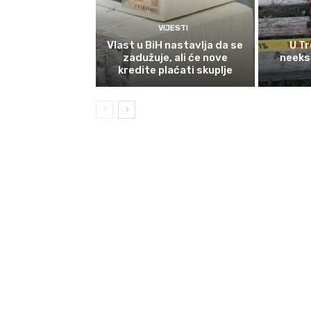
VIJESTI
Vlast u BiH nastavlja da se
U Tr
zadužuje, ali će nove
neeks
kredite plaćati skuplje