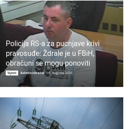
Policija RS-a za pucnjave krivi
pravosuđe: Ždrale je u FBiH,
obračuni se mogu ponoviti
Administrator
-
5. Augusta 2026.
Vijesti