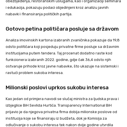
obezbjeđenja, restoranskim uslugama, kao i organizaciji seminara
i edukacija, pokazuju podaci objedinjeni kroz analizu javnih
nabavki i finansiranja političkih partija.
Gotovo petina političara posluje sa državom
Analiza imovinskih kartona izabranih zvaničnika pokazuje da 19,8
odsto političara koji posjeduju privatne firme posluje sa državnim
institucijama putem tendera. Taj procenat dodatno raste kod
funkcionera izabranih 2022. godine, gdje čak 36,4 odsto njih
ostvaruje prihode kroz javne nabavke, što ukazuje na sistemski i
rastući problem sukoba interesa.
Milionski poslovi uprkos sukobu interesa
Kao jedan od primjera navodi se slučaj ministra za ljudska prava i
izbjeglice BiH Sevlida Hurtića. Transparency International BiH
prijavio je da njegova privatna firma dobija milionske poslove od
institucija koje se finansiraju iz budžeta, dok je Komisija za
odlučivanje o sukobu interesa tek nakon dvije godine utvrdila