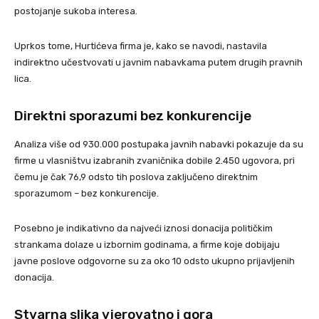
postojanje sukoba interesa.
Uprkos tome, Hurtićeva firma je, kako se navodi, nastavila
indirektno učestvovati u javnim nabavkama putem drugih pravnih
lica.
Direktni sporazumi bez konkurencije
Analiza više od 930.000 postupaka javnih nabavki pokazuje da su
firme u vlasništvu izabranih zvaničnika dobile 2.450 ugovora, pri
čemu je čak 76,9 odsto tih poslova zaključeno direktnim
sporazumom – bez konkurencije.
Posebno je indikativno da najveći iznosi donacija političkim
strankama dolaze u izbornim godinama, a firme koje dobijaju
javne poslove odgovorne su za oko 10 odsto ukupno prijavljenih
donacija.
Stvarna slika vjerovatno i gora