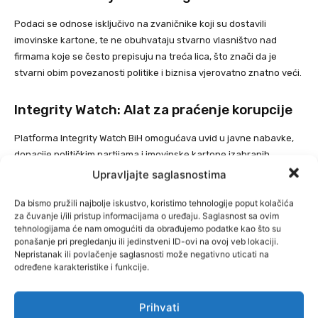
Podaci se odnose isključivo na zvaničnike koji su dostavili
imovinske kartone, te ne obuhvataju stvarno vlasništvo nad
firmama koje se često prepisuju na treća lica, što znači da je
stvarni obim povezanosti politike i biznisa vjerovatno znatno veći.
Integrity Watch: Alat za praćenje korupcije
Platforma Integrity Watch BiH omogućava uvid u javne nabavke,
donacije političkim partijama i imovinske kartone izabranih
zvaničnika, nudeći građanima i medijima pregled načina na koji
Upravljajte saglasnostima
se javni resursi koriste za privatne i stranačke interese.
Da bismo pružili najbolje iskustvo, koristimo tehnologije poput kolačića
za čuvanje i/ili pristup informacijama o uređaju. Saglasnost sa ovim
Transparency International BiH pozvao je medije, istraživače i
tehnologijama će nam omogućiti da obrađujemo podatke kao što su
građane da aktivno koriste ovu platformu kako bi razotkrivali
ponašanje pri pregledanju ili jedinstveni ID-ovi na ovoj veb lokaciji.
Nepristanak ili povlačenje saglasnosti može negativno uticati na
koruptivne obrasce, čije posljedice dugoročno narušavaju budžet
određene karakteristike i funkcije.
i funkcionisanje institucija Bosne i Hercegovine, piše
BUKA.
Prihvati