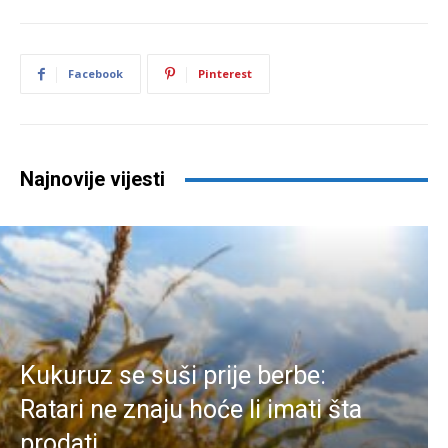
Facebook
Pinterest
Najnovije vijesti
Kukuruz se suši prije berbe:
Ratari ne znaju hoće li imati šta
prodati