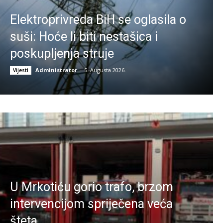
Elektroprivreda BiH se oglasila o
suši: Hoće li biti nestašica i
poskupljenja struje
Administrator
-
5. Augusta 2026.
Vijesti
U Mrkotiću gorio trafo, brzom
intervencijom spriječena veća
šteta