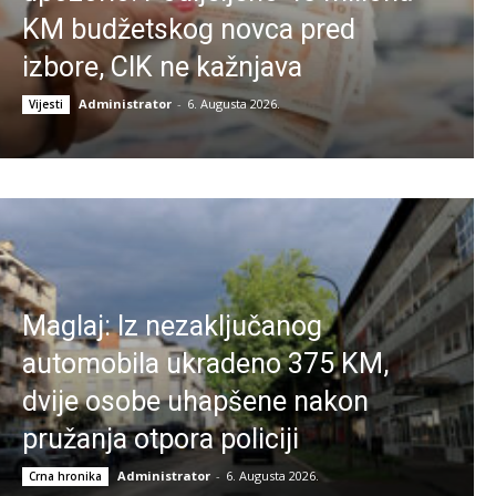
KM budžetskog novca pred
izbore, CIK ne kažnjava
Administrator
-
6. Augusta 2026.
Vijesti
Maglaj: Iz nezaključanog
automobila ukradeno 375 KM,
dvije osobe uhapšene nakon
pružanja otpora policiji
Administrator
-
6. Augusta 2026.
Crna hronika