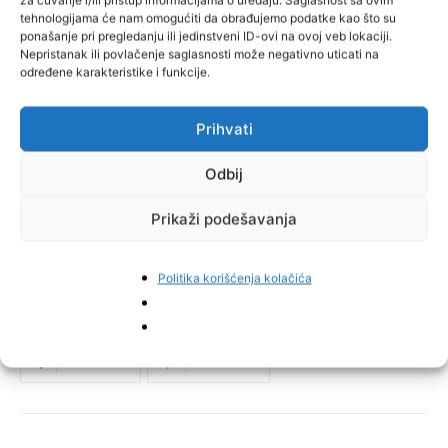
za čuvanje i/ili pristup informacijama o uređaju. Saglasnost sa ovim
tehnologijama će nam omogućiti da obrađujemo podatke kao što su
ponašanje pri pregledanju ili jedinstveni ID-ovi na ovoj veb lokaciji.
Nepristanak ili povlačenje saglasnosti može negativno uticati na
određene karakteristike i funkcije.
Prihvati
Odbij
Prikaži podešavanja
Politika korišćenja kolačića
Facebook
Pinterest