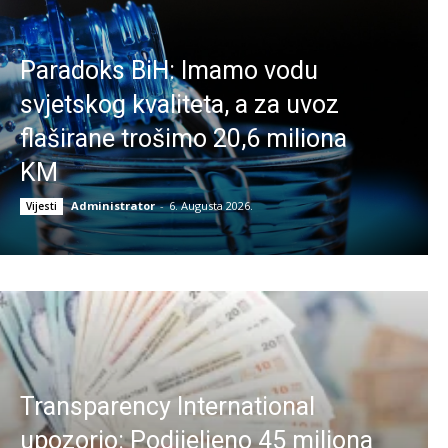
Paradoks BiH: Imamo vodu
svjetskog kvaliteta, a za uvoz
flaširane trošimo 20,6 miliona
KM
Administrator
-
6. Augusta 2026.
Vijesti
Transparency International
upozorio: Podijeljeno 45 miliona