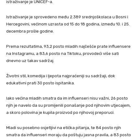
istraživanje je UNICEF-a.
Istraživanje je sprovedeno među 2.389 srednjoškolaca u Bosni i
Hercegovini, većinom uzrasta od 15 do 18 godina, između 10. i 25.
decembra prošle godine.
Prema rezultatima, 93,2 posto mladih najčešće prate influensere
na Instagramu, a 83,6 posto na Tiktoku, provodeći više sati
dnevno uz takav sadržaj.
Životni stil, komedija i ljepota najpraćeniji su sadržaji, dok
edukativni prati 30 posto ispitanika.
Iako većina mladih smatra da im influenseri nisu važni, 26 posto
njih je navelo da su promijenili ponašanje pod njihovim utjecajem,
a skoro polovina je kupila proizvod po njihovoj preporuci.
Mladi su posebno osjetljivi na etička pitanja, te 84 posto njih
smatra da influenseri moraju da poštuju jasna pravila, a 83 posto