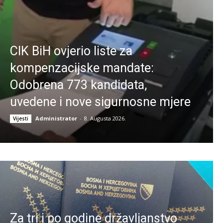
CIK BiH ovjerio liste za
kompenzacijske mandate:
Odobrena 773 kandidata,
uvedene i nove sigurnosne mjere
Administrator
-
8. Augusta 2026.
Vijesti
Za tri i po godine državljanstvo