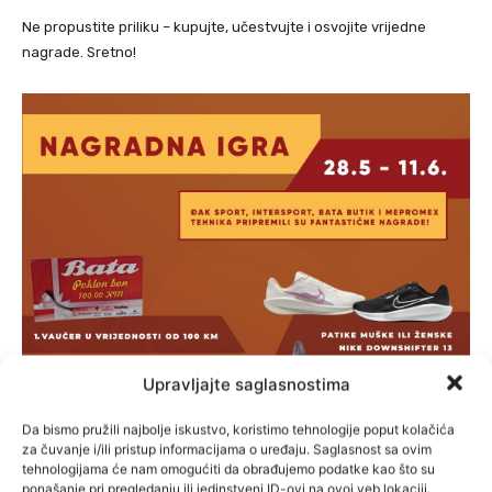
Ne propustite priliku – kupujte, učestvujte i osvojite vrijedne
nagrade. Sretno!
Upravljajte saglasnostima
Da bismo pružili najbolje iskustvo, koristimo tehnologije poput kolačića
za čuvanje i/ili pristup informacijama o uređaju. Saglasnost sa ovim
tehnologijama će nam omogućiti da obrađujemo podatke kao što su
ponašanje pri pregledanju ili jedinstveni ID-ovi na ovoj veb lokaciji.