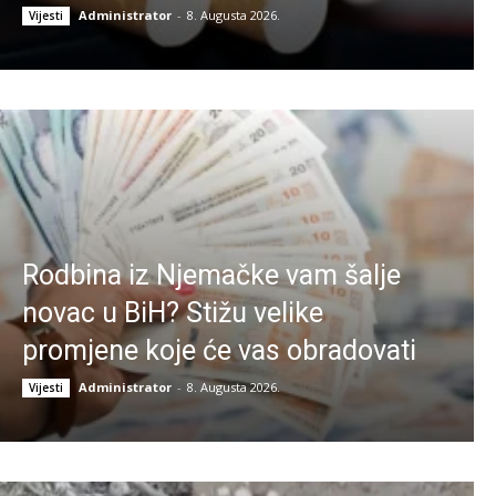
Administrator
-
8. Augusta 2026.
Vijesti
Rodbina iz Njemačke vam šalje
novac u BiH? Stižu velike
promjene koje će vas obradovati
Administrator
-
8. Augusta 2026.
Vijesti