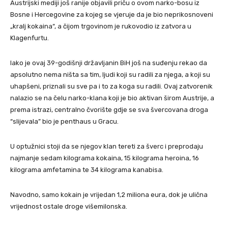
Austrijski mediji još ranije objavili priču o ovom narko-bosu iz
Bosne i Hercegovine za kojeg se vjeruje da je bio neprikosnoveni
„kralj kokaina“, a čijom trgovinom je rukovodio iz zatvora u
Klagenfurtu.
Iako je ovaj 39-godišnji državljanin BiH još na suđenju rekao da
apsolutno nema ništa sa tim, ljudi koji su radili za njega, a koji su
uhapšeni, priznali su sve pa i to za koga su radili. Ovaj zatvorenik
nalazio se na čelu narko-klana koji je bio aktivan širom Austrije, a
prema istrazi, centralno čvorište gdje se sva švercovana droga
“slijevala” bio je penthaus u Gracu.
U optužnici stoji da se njegov klan tereti za šverc i preprodaju
najmanje sedam kilograma kokaina, 15 kilograma heroina, 16
kilograma amfetamina te 34 kilograma kanabisa.
Navodno, samo kokain je vrijedan 1,2 miliona eura, dok je ulična
vrijednost ostale droge višemilonska.