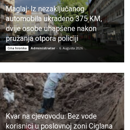
Maglaj: Iz nezaključanog
automobila ukradeno 375 KM,
dvije osobe uhapšene nakon
pružanja otpora policiji
Administrator
-
6. Augusta 2026.
Crna hronika
Kvar na cjevovodu: Bez vode
korisnici u poslovnoj zoni Ciglana