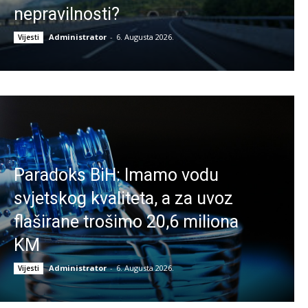
nepravilnosti?
Administrator
-
6. Augusta 2026.
Vijesti
Paradoks BiH: Imamo vodu
svjetskog kvaliteta, a za uvoz
flaširane trošimo 20,6 miliona
KM
Administrator
-
6. Augusta 2026.
Vijesti