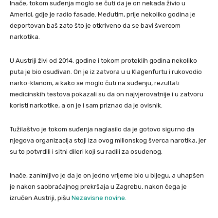
Inače, tokom suđenja moglo se čuti da je on nekada živio u
Americi, gdje je radio fasade. Međutim, prije nekoliko godina je
deportovan baš zato što je otkriveno da se bavi švercom
narkotika.
U Austriji živi od 2014. godine i tokom proteklih godina nekoliko
puta je bio osuđivan. On je iz zatvora u u Klagenfurtu i rukovodio
narko-klanom, a kako se moglo čuti na suđenju, rezultati
medicinskih testova pokazali su da on najvjerovatnije i u zatvoru
koristi narkotike, a on je i sam priznao da je ovisnik.
Tužilaštvo je tokom suđenja naglasilo da je gotovo sigurno da
njegova organizacija stoji iza ovog milionskog šverca narotika, jer
su to potvrdili i sitni dileri koji su radili za osuđenog.
Inače, zanimljivo je da je on jedno vrijeme bio u bijegu, a uhapšen
je nakon saobraćajnog prekršaja u Zagrebu, nakon čega je
izručen Austriji, pišu
Nezavisne novine.