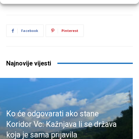
Facebook
Pinterest
Najnovije vijesti
Ko će odgovarati ako stane
Koridor Vc: Kažnjava li se država
koja je sama prijavila