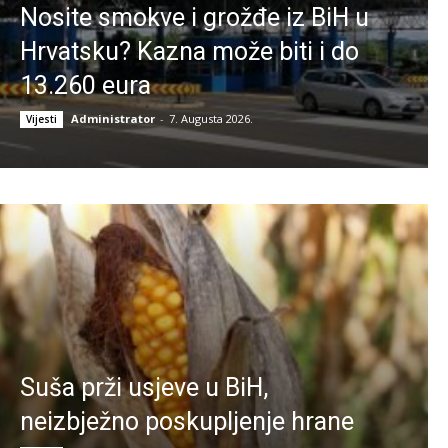
Nosite smokve i grožđe iz BiH u
Hrvatsku? Kazna može biti i do
13.260 eura
Administrator
-
7. Augusta 2026.
Vijesti
Suša prži usjeve u BiH,
neizbježno poskupljenje hrane