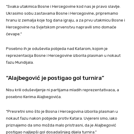
“Svaka utakmica Bosne i Hercegovine kod nas je pravo slavlje.
Ukrasimo sobu zastavama Bosne i Hercegovine, pripremamo
hranu iz zemalja koje tog dana igraju, a za prvu utakmicu Bosne i
Hercegovine na Svjetskom prvenstvu napravili smo domaće
ćevape.”
Posebno ih je oduševila pobjeda nad Katarom, kojom je
reprezentacija Bosne i Hercegovine izborila plasman u nokaut
fazu Mundijala.
“Alajbegović je postigao gol turnira”
Nisu krili oduševljenje ni partijama mladih reprezentativaca, a
posebno Kerima Alajbegovića.
“Presretni smo što je Bosna i Hercegovina izborila plasman u
nokaut fazu nakon pobjede protiv Katara. Uvjereni smo, iako
priznajemo da smo možda malo pristrasni, da je Alajbegović
postigao najljepši gol dosadašnjeg dijela turnira.”