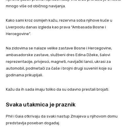
mnogo više od običnog navijanja.
Kako sami kroz osmijeh kažu, rezervna soba njihove kuće u
Liverpoolu danas izgleda kao prava “Ambasada Bosne i
Hercegovine”.
Na zidovima se nalaze velike zastave Bosne i Hercegovine,
ambasadorske zastave, službeni dres Edina Džeke, šalovi
reprezentacije, privjesci, magneti, navijački lanci, ukrasi za
automobil, podmetači za čaše i brojni drugi suveniri koje su
godinama prikupljali.
Kažu da ih sada imaju toliko da su odavno prestali brojati.
Svaka utakmica je praznik
Phil i Gaia otkrivaju da svaki nastup Zmajeva u njihovom domu
predstavlja poseban događaj.