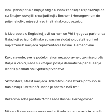
Ipak, jedna poruka koja je stigla u inbox redakcije N1 pokazuje da
su Zmajevi osvojili i srca ljudi koji s Bosnom i Hercegovinom do
prije nekoliko mjeseci nisu imali nikakvu poveznicu.
Iz Liverpoola u Engleskoj javili su nam se Phil i njegova partnerica
Gaia, koji su ispričali kako su sasvim slučajno postali jedni od
najvatrenijih navijača reprezentacije Bosne i Hercegovine.
Kako navode, sve je počelo nakon nezaboravne utakmice protiv
Italije u Zenici, kada su Zmajevi poslije dramatične penal-serije
izborili plasman na Svjetsko prvenstvo.
“Atmosfera, strast navijača i liderstvo Edina Džeke potpuno su
nas osvojili. Od te noći Bosna je postala naš tim.”
Rezervna soba postala “Ambasada Bosne i Hercegovine”
Njihova ljubav prema reprezentaciji vrlo brzo prerasla je u nešto