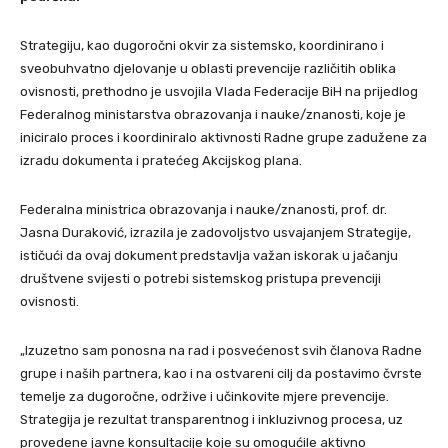
Strategiju, kao dugoročni okvir za sistemsko, koordinirano i
sveobuhvatno djelovanje u oblasti prevencije različitih oblika
ovisnosti, prethodno je usvojila Vlada Federacije BiH na prijedlog
Federalnog ministarstva obrazovanja i nauke/znanosti, koje je
iniciralo proces i koordiniralo aktivnosti Radne grupe zadužene za
izradu dokumenta i pratećeg Akcijskog plana.
Federalna ministrica obrazovanja i nauke/znanosti, prof. dr.
Jasna Duraković, izrazila je zadovoljstvo usvajanjem Strategije,
ističući da ovaj dokument predstavlja važan iskorak u jačanju
društvene svijesti o potrebi sistemskog pristupa prevenciji
ovisnosti.
„Izuzetno sam ponosna na rad i posvećenost svih članova Radne
grupe i naših partnera, kao i na ostvareni cilj da postavimo čvrste
temelje za dugoročne, održive i učinkovite mjere prevencije.
Strategija je rezultat transparentnog i inkluzivnog procesa, uz
provedene javne konsultacije koje su omogućile aktivno