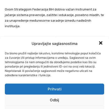
Ovom Strategijom Federacija BiH dobiva važan instrument za
jačanje sistema prevencije, zaštite i edukacije, posebno mladih, te
za unapređenje međuresorne saradnje između nadležnih
institucija.
Dokument ujedno predstavlja ključnu investiciju u zdraviju,
Upravljajte saglasnostima
sigurniju i otporniju budućnost mladih generacija, te potvrđuje
opredjeljenje federalnih institucija za aktivan i odgovoran pristup
Da bismo pružili najbolje iskustvo, koristimo tehnologije poput kolačića
u borbi protiv svih oblika ovisnosti, saopćeno je iz Ministarstva
za čuvanje i/ili pristup informacijama o uređaju. Saglasnost sa ovim
obrazovanja i nauke/znanosti FBiH, prenosi FTV.
tehnologijama će nam omogućiti da obrađujemo podatke kao što su
ponašanje pri pregledanju ili jedinstveni ID-ovi na ovoj veb lokaciji.
Nepristanak ili povlačenje saglasnosti može negativno uticati na
određene karakteristike i funkcije.
Prihvati
Odbij