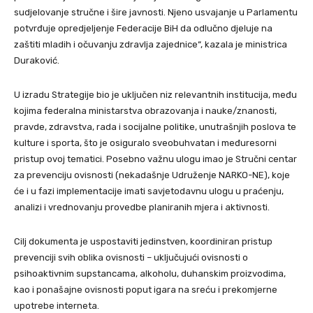
sudjelovanje stručne i šire javnosti. Njeno usvajanje u Parlamentu
potvrđuje opredjeljenje Federacije BiH da odlučno djeluje na
zaštiti mladih i očuvanju zdravlja zajednice“, kazala je ministrica
Duraković.
U izradu Strategije bio je uključen niz relevantnih institucija, među
kojima federalna ministarstva obrazovanja i nauke/znanosti,
pravde, zdravstva, rada i socijalne politike, unutrašnjih poslova te
kulture i sporta, što je osiguralo sveobuhvatan i međuresorni
pristup ovoj tematici. Posebno važnu ulogu imao je Stručni centar
za prevenciju ovisnosti (nekadašnje Udruženje NARKO-NE), koje
će i u fazi implementacije imati savjetodavnu ulogu u praćenju,
analizi i vrednovanju provedbe planiranih mjera i aktivnosti.
Cilj dokumenta je uspostaviti jedinstven, koordiniran pristup
prevenciji svih oblika ovisnosti – uključujući ovisnosti o
psihoaktivnim supstancama, alkoholu, duhanskim proizvodima,
kao i ponašajne ovisnosti poput igara na sreću i prekomjerne
upotrebe interneta.