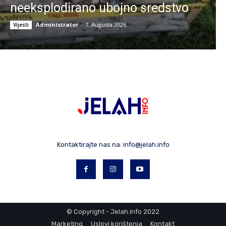
neeksplodirano ubojno sredstvo
Administrator
-
7. Augusta 2026.
Vijesti
Kontaktirajte nas na:
info@jelah.info
© Copyright - Jelah.info 2022
Marketing
Uslovi korištenja
Kontakt