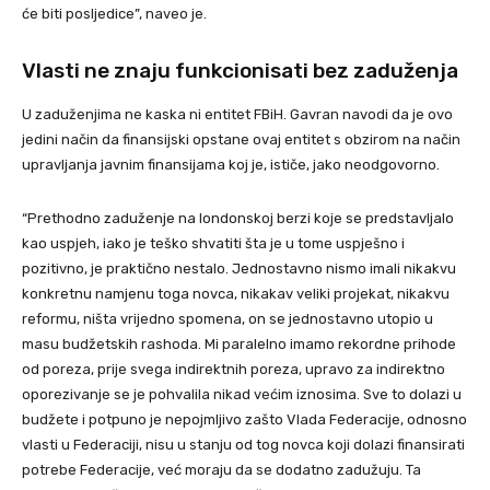
će biti posljedice”, naveo je.
Vlasti ne znaju funkcionisati bez zaduženja
U zaduženjima ne kaska ni entitet FBiH. Gavran navodi da je ovo
jedini način da finansijski opstane ovaj entitet s obzirom na način
upravljanja javnim finansijama koj je, ističe, jako neodgovorno.
“Prethodno zaduženje na londonskoj berzi koje se predstavljalo
kao uspjeh, iako je teško shvatiti šta je u tome uspješno i
pozitivno, je praktično nestalo. Jednostavno nismo imali nikakvu
konkretnu namjenu toga novca, nikakav veliki projekat, nikakvu
reformu, ništa vrijedno spomena, on se jednostavno utopio u
masu budžetskih rashoda. Mi paralelno imamo rekordne prihode
od poreza, prije svega indirektnih poreza, upravo za indirektno
oporezivanje se je pohvalila nikad većim iznosima. Sve to dolazi u
budžete i potpuno je nepojmljivo zašto Vlada Federacije, odnosno
vlasti u Federaciji, nisu u stanju od tog novca koji dolazi finansirati
potrebe Federacije, već moraju da se dodatno zadužuju. Ta