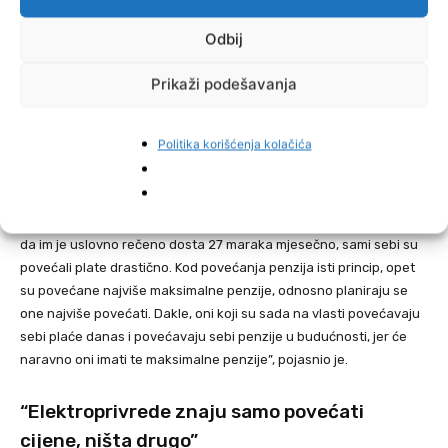
ustvari neki model koji su podržavali, za koji se zalagali i
Odbij
poslodavci i radnici i ekonomski analitičari kao najnormalniji vid
fiskalne reforme, gdje bi se tako potakla i privreda i poboljšao
Prikaži podešavanja
životni standard građana. Ovo što se sada čini jeste davanje neke
sadake radnicima kojima neće značiti ništa, a s druge strane se
dodatno ipak opterećuju poslodavci – nema daljih smanjenja
Politika korišćenja kolačića
doprinosa i opterećenja cijene rada, tako da je ovo podnošljivo u
smislu da nije još veće povećanje, ali zaista je jedan vrlo loš
model. Ono što posebno ovu mjeru čini teško razumljivom jeste da
istovremeno dok je radnicima na minimalnoj plaći, vlada propisala
da im je uslovno rečeno dosta 27 maraka mjesečno, sami sebi su
povećali plate drastično. Kod povećanja penzija isti princip, opet
su povećane najviše maksimalne penzije, odnosno planiraju se
one najviše povećati. Dakle, oni koji su sada na vlasti povećavaju
sebi plaće danas i povećavaju sebi penzije u budućnosti, jer će
naravno oni imati te maksimalne penzije”, pojasnio je.
“Elektroprivrede znaju samo povećati
cijene, ništa drugo”