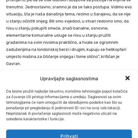
trenutno. Jednostavno, sramno je da se tako postupa. Vidimo evo
situaciju, šta je naša današnja tema, recimo u Sarajevu, da se nije
u stanju očistiti snijeg. Bili smo svjedoci, u stvari redovno smo, da
nisu u stanju pokupiti smeće, znači banalne, osnovne,
elementarne komunalne usluge se nisu u stanju pružiti
građanima na svim nivoima praktično, a hvale se ogromnim
zaduženjima na londonskoj berzi i drugim, kupuju se helikopteri
umjesto mašina za čišćenje snijega i tome slično”, kritičan je
Gavran.
Upravljajte saglasnostima
“Davanje sadake radnicima i penzionerima”
Da bismo pružili najbolje iskustvo, koristimo tehnologije poput kolačića
Najavljeno je povećanje minimalne plate u FBiH, a penzije će biti
za čuvanje i/ili pristup informacijama o uređaju. Saglasnost sa ovim
povećanje za 17 posto. U RS najniža plata je veća za 10 do 11,5
tehnologijama će nam omogućiti da obrađujemo podatke kao što su
posto. Ima li prostora za ova povećanja, pitali smo.
ponašanje pri pregledanju ili jedinstveni ID-ovi na ovoj veb lokaciji.
Nepristanak ili povlačenje saglasnosti može negativno uticati na
određene karakteristike i funkcije.
“Kada bi se ova povećanja dešavala paralelno sa smanjenjem
opterećenja, odnosno doprinosa za koje plaćaju poslodavci i
radnici, onda bi bilo prostora i za puno veća povećanja i to je
Prihvati