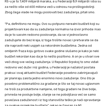
RS-u je to 7,409 milijardi maraka, a u Federaciji 8,9 milijardi i oba su
za nešto više od 600 miliona veći u odnosu na prošlogodošnji.
Zbog čega vlade ne mogu poslovati bez zaduženja, pitali smo.
“Pa, definitivno ne mogu. Ovo su potpuno nerealni budžeti koji su
projektovani kao da su zaduženja normalna na izvor prihoda i kao
da je to sasvim redovno poslovanje, da se vi jednostavno
zadužujete do bez kraja, iz toga trošite novac i pretvarate se da
ste napravili neki uspjeh sa rekordnim budžetima. Jedna od
omiljenih fraza koju gotovo svake godine slušamo je kako je neki
budžet rekordan kao da je to nešto pozitivno. A on je u stvari sve
veći zbog sve većeg zaduženja. U Republici Srpskoj to smo viđali
redovno već duže i niz godina, u Federaciji je nažalost postala
praksa i ovaj aktuelni budžet Federacije posebno zabrinjavajući
jer planiraju zaista jedno enormno novo zaduženje. Ono što je
posebno problematično za građane je što se taj novac uglavnom
ne troši za produktivne namjene, od toga građani ne žive bolje,
privreda ne posluje bolje, stanje se ne poboljšava već se samo
povećava zaduženost i iz tog stanovišta teško je naći opravdanje
za ovakve projekcije budžeta”, rekao je Gavran za N1.