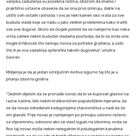
vanjska zaduženja su posebna rizična, obzirom da imamo i
praktično ustavne obaveze da se ona prvo izmiruju, dakle na
uštrb svih ostalih rashoda. I ovo je neki kamen oko vrata za sve
buduće vlade koje se nađu u jako velikim problemima kako vratiti
sve ove dugove. Skoro da čovjek pomisli da se namjerno kao neka
vrsta zamke nekim budućim vladama postavlja, da bi se onda one
mogle kritikovati što nemaju novca za potrebe građana, a zato
što ih je ova sadašnja opteretila takvim dugovima”, smatra
Gavran.
Mišljenja je da je jedan od ključnih motiva sigurno taj što je u
pitanju izborna godina.
“Jednim dijelom da se pronađe novac da bi se kupovali glasovi na
razne načine, bilo nekim kratkoročnim populističkim mjerama, da
se da novac određenim kategorijama stanovništva u nadi da će
oni glasati. Prije novac je namijenjen po principu uslovno rečeno
za otpremninu, odnosno ako se vlast izgubi na izborima, onda se
fino taj novac može nekim nelegalnim ili polulegalnim kanalima
prismjeriti, pa da se ode dubokih džepova sa pozicija na kojima se