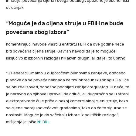
inflacije, povećanja cijena i svega ostalog”, upozorio je ekonomski
stručnjak.
“Moguće je da cijena struje u FBiH ne bude
povećana zbog izbora”
Komentirajući navode vlasti u entitetu FBiH da ove godine neće
biti povećana cijena struje, Gavran navodi da je to moguće
isključivo iz izbornih razloga i nikakvih drugih, ali da je i to upitno.
“U Federaciji imamo u dugoročnim planovima zahtjeve, odnosno
planove da se poveća naknada za tzv. obračunsku snagu. Da li će
se oni realizovati, odnosno podnijeti zahtjev regulatoru ili neće, to
je naravno do njihove uprave i da odluči, ali dugoročno se u strani
elektroprivrede čuje priča o nekoj komercijalnoj cijeni struje, kako
se cijene moraju povećavati građanima, tako da će to sigurno se
nastaviti. Moguće je da sačekaju izbore iz političkih razloga”,
mišljenja je, piše
N1 BiH.