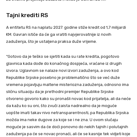
Tajni krediti RS
A entitetu RS na naplatu 2027. godine stiže kredit od 1,7 milijardi
KM. Gavran ističe da će ga vratiti najvjerovatnije iz novih
zaduženja, što je ustaljena praksa duže vrijeme.
“Gotovo da je teško se sjetiti kada su rate kredita, pogotovo
glavnica kada dođe do konačnog dospjeća, vraćane iz drugih
izvora. Uglavnom se nalaze novi izvori zaduženja, a ovo kod
Republike Srpske posebno je problematično što se već duže
vremena pojavljuju maltene misteriozna zaduženja, odnosno ima
sličnu situaciju da je prethodni premijer Republike Srpske
otvoreno govorio kako su pronašli novac kod prijatelja, ali da neće
da kažu ko su oni, što zvuči zaista nadrealno da je moguće
uopšte imati takav nivo netransparentnosti, pa Republika Srpska
možda ima neke dugove za koje se i ne zna. U ovom slučaju
moguće je sasvim da će doći ponovno do nekih tajnih i polutajnih
zaduženja pa će se novac pronaći, ali će se kasnije tek vidjeti koje