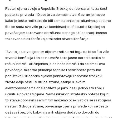
Raste i cijena struje u Republici Srpskoj od februara i to za šest
posto za privredu i 10 posto za domaćinstva. Gavran je naveo
kako je teško reći kako će biti samo stanje na računima, posebno
što se sada sve više prave kombinacije u Republici Srpskoj sa
povećanjem takozvane obračunske snage. U Federaciji imamo
takozvane blok tarife koje također stvore konfuzije.
“Sve to je ustvari jednim dijelom radi zarad toga da bi se što više
stvorila konfuzija i da se ne može tako jasno odrediti koliko će
računi biti viši, ali činjenica je da hoće biti viši i da se time i ova
povećanja, mizerna primanja radnika i penzionera potpuno
poništavaju ili dobrim dijelom poništavaju i naravno troškovi
života dalje rastu. S druge strane, stanje u javnim
elektroprivredama oba entiteta je jako loše i jedino što znaju
učiniti je povećati cijene. Nema nikakvih strateških poteza koji bi
to stanje popravili i samim tim možemo očekivati da se rast cijena
nastavi. S druge strane, povećanje cijena privrede koji se često
dešava i bez bilo kakvih javnih objava dodatno dovodi i do