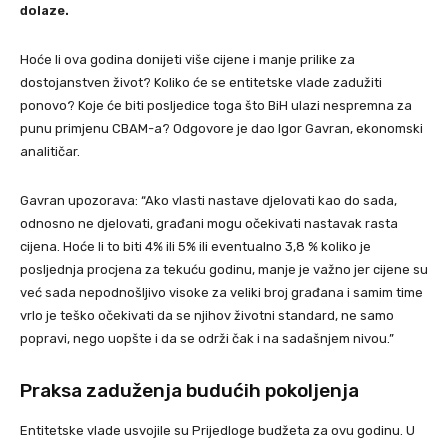
dolaze.
Hoće li ova godina donijeti više cijene i manje prilike za
dostojanstven život? Koliko će se entitetske vlade zadužiti
ponovo? Koje će biti posljedice toga što BiH ulazi nespremna za
punu primjenu CBAM-a? Odgovore je dao Igor Gavran, ekonomski
analitičar.
Gavran upozorava: “Ako vlasti nastave djelovati kao do sada,
odnosno ne djelovati, građani mogu očekivati nastavak rasta
cijena. Hoće li to biti 4% ili 5% ili eventualno 3,8 % koliko je
posljednja procjena za tekuću godinu, manje je važno jer cijene su
već sada nepodnošljivo visoke za veliki broj građana i samim time
vrlo je teško očekivati da se njihov životni standard, ne samo
popravi, nego uopšte i da se održi čak i na sadašnjem nivou.”
Praksa zaduženja budućih pokoljenja
Entitetske vlade usvojile su Prijedloge budžeta za ovu godinu. U