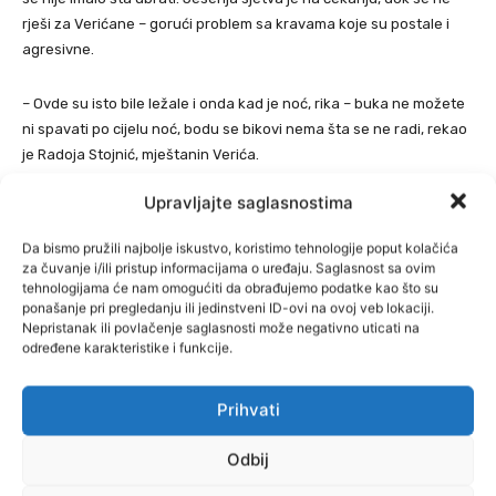
rješi za Verićane – gorući problem sa kravama koje su postale i
agresivne.
– Ovde su isto bile ležale i onda kad je noć, rika – buka ne možete
ni spavati po cijelu noć, bodu se bikovi nema šta se ne radi, rekao
je Radoja Stojnić, mještanin Verića.
Upravljajte saglasnostima
Za sada se ovi vrijedni domaćini najviše uzdaju u pomoć resornog
ministarstva. A dok konkretna pomoć ne stigne, ostaje im samo
Da bismo pružili najbolje iskustvo, koristimo tehnologije poput kolačića
da tjeraju krave sa svojih imanja u nadi da „ničije krave“ neće
za čuvanje i/ili pristup informacijama o uređaju. Saglasnost sa ovim
ostati kao i do sada – ničija nadležnost, prenosi
Oslobođenje.
tehnologijama će nam omogućiti da obrađujemo podatke kao što su
ponašanje pri pregledanju ili jedinstveni ID-ovi na ovoj veb lokaciji.
Nepristanak ili povlačenje saglasnosti može negativno uticati na
određene karakteristike i funkcije.
Prihvati
Odbij