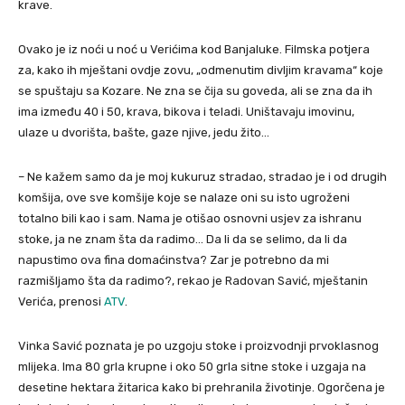
krave.
Ovako je iz noći u noć u Verićima kod Banjaluke. Filmska potjera
za, kako ih mještani ovdje zovu, „odmenutim divljim kravama“ koje
se spuštaju sa Kozare. Ne zna se čija su goveda, ali se zna da ih
ima između 40 i 50, krava, bikova i teladi. Uništavaju imovinu,
ulaze u dvorišta, bašte, gaze njive, jedu žito…
– Ne kažem samo da je moj kukuruz stradao, stradao je i od drugih
komšija, ove sve komšije koje se nalaze oni su isto ugroženi
totalno bili kao i sam. Nama je otišao osnovni usjev za ishranu
stoke, ja ne znam šta da radimo… Da li da se selimo, da li da
napustimo ova fina domaćinstva? Zar je potrebno da mi
razmišljamo šta da radimo?, rekao je Radovan Savić, mještanin
Verića, prenosi
ATV
.
Vinka Savić poznata je po uzgoju stoke i proizvodnji prvoklasnog
mlijeka. Ima 80 grla krupne i oko 50 grla sitne stoke i uzgaja na
desetine hektara žitarica kako bi prehranila životinje. Ogorčena je