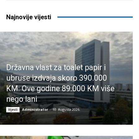
Najnovije vijesti
Državna vlast za toalet papir i
ubruse izdvaja skoro 390.000
KM: Ove godine 89.000 KM više
nego lani
Administrator
-
10. Augusta 2026.
Vijesti