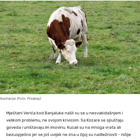
Ilustracija (Foto: Pixabay)
Mještani Verića kod Banjaluke našli su se u nesvakidašnjem i
velikom problemu, ne svojom krivicom. Sa Kozare se spuštaju
goveda i uništavaju im imovinu. Kucali su na mnoga vrata ali
bezuspješno jer se još uvijek ne zna u čijoj su nadležnosti – ničije