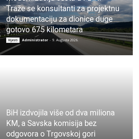
Traže se konsultanti za projektnu
dokumentaciju za dionice duge
gotovo 675 kilometara
Administrator
-
9. Augusta 2026.
Vijesti
BiH izdvojila više od dva miliona
KM, a Savska komisija bez
odgovora o Trgovskoj gori