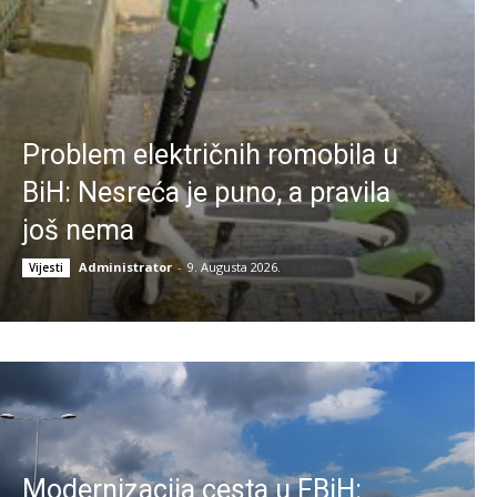
Problem električnih romobila u
BiH: Nesreća je puno, a pravila
još nema
Administrator
-
9. Augusta 2026.
Vijesti
Modernizacija cesta u FBiH: