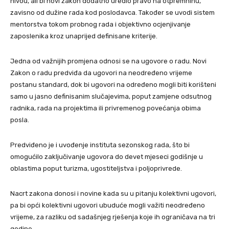
nivou, ali bi novi zakon dodatno uredio pravo na otpremninu,
zavisno od dužine rada kod poslodavca. Također se uvodi sistem
mentorstva tokom probnog rada i objektivno ocjenjivanje
zaposlenika kroz unaprijed definisane kriterije.
Jedna od važnijih promjena odnosi se na ugovore o radu. Novi
Zakon o radu predviđa da ugovori na neodređeno vrijeme
postanu standard, dok bi ugovori na određeno mogli biti korišteni
samo u jasno definisanim slučajevima, poput zamjene odsutnog
radnika, rada na projektima ili privremenog povećanja obima
posla.
Predviđeno je i uvođenje instituta sezonskog rada, što bi
omogućilo zaključivanje ugovora do devet mjeseci godišnje u
oblastima poput turizma, ugostiteljstva i poljoprivrede.
Nacrt zakona donosi i novine kada su u pitanju kolektivni ugovori,
pa bi opći kolektivni ugovori ubuduće mogli važiti neodređeno
vrijeme, za razliku od sadašnjeg rješenja koje ih ograničava na tri
godine.