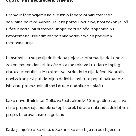
ugovore na neodređeno vrijeme.
Prema informacijama koje je iznio federalni ministar rada i
socijalne politike Adnan Delićza portal Fokus.ba, novi zakon je još
u fazi nacrta, ali bi trebao unaprijediti položaj zaposlenih i
istovremeno uskladiti radno zakonodavstvo sa pravilima
Evropske unije.
U javnosti su se posljednjih dana pojavile informacije da bi novi
zakon mogao donijeti kraće otkazne rokove i ukidanje toplog
obroka, međutim iz Ministarstva tvrde da to nije tačno. Naprotiv,
novi zakon prvi put detaljno definiše institute poput naknade za
ishranu, prevoz, minuli rad i druge dodatke na plaću.
Kako navodi ministar Delić, važeći zakon iz 2016. godine zapravo
ni ne prepoznaje posebno topli obrok i druge naknade, dok bi novi
propis ta prava jasno regulisao.
Kada je riječ o otkazima, otkazni rokovi ostaju na postojećem