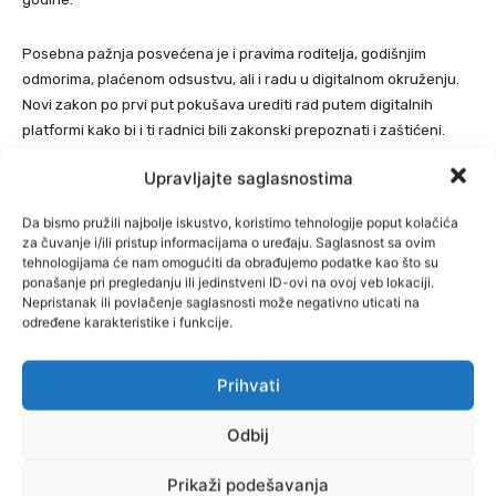
Posebna pažnja posvećena je i pravima roditelja, godišnjim
odmorima, plaćenom odsustvu, ali i radu u digitalnom okruženju.
Novi zakon po prvi put pokušava urediti rad putem digitalnih
platformi kako bi i ti radnici bili zakonski prepoznati i zaštićeni.
Upravljajte saglasnostima
Iz Ministarstva navode i da će biti pojačan inspekcijski nadzor, kao
i kaznene odredbe, posebno u segmentima koji su do sada
Da bismo pružili najbolje iskustvo, koristimo tehnologije poput kolačića
omogućavali rad u sivoj zoni, piše
RTV Slon.
za čuvanje i/ili pristup informacijama o uređaju. Saglasnost sa ovim
tehnologijama će nam omogućiti da obrađujemo podatke kao što su
ponašanje pri pregledanju ili jedinstveni ID-ovi na ovoj veb lokaciji.
Nepristanak ili povlačenje saglasnosti može negativno uticati na
određene karakteristike i funkcije.
Prihvati
Odbij
Prikaži podešavanja