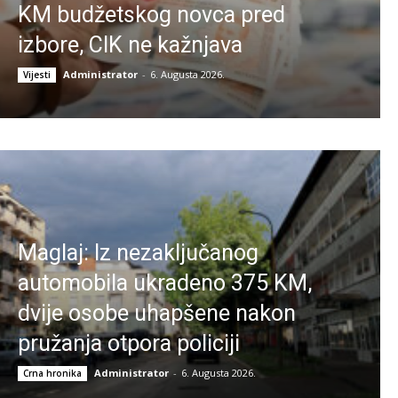
KM budžetskog novca pred
izbore, CIK ne kažnjava
Administrator
-
6. Augusta 2026.
Vijesti
Maglaj: Iz nezaključanog
automobila ukradeno 375 KM,
dvije osobe uhapšene nakon
pružanja otpora policiji
Administrator
-
6. Augusta 2026.
Crna hronika