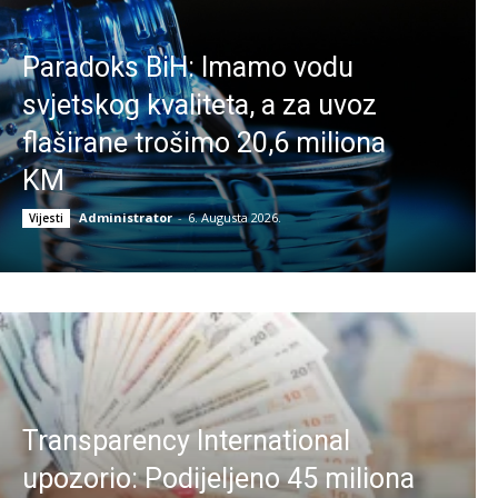
Paradoks BiH: Imamo vodu
svjetskog kvaliteta, a za uvoz
flaširane trošimo 20,6 miliona
KM
Administrator
-
6. Augusta 2026.
Vijesti
Transparency International
upozorio: Podijeljeno 45 miliona