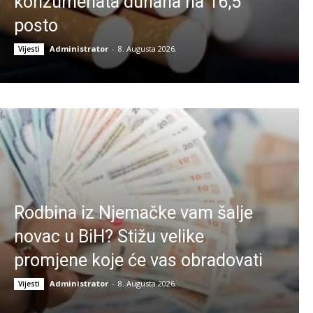
konzumenata duhana na 16,5
posto
Administrator
-
8. Augusta 2026.
Vijesti
Rodbina iz Njemačke vam šalje
novac u BiH? Stižu velike
promjene koje će vas obradovati
Administrator
-
8. Augusta 2026.
Vijesti