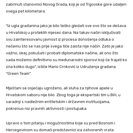
zabrinuti stanovnici Novog Grada, koji je od Trgovske gore udaljen
svega pet kilometara.
“Iz ugla građanina jako je bilo teško gledati sve ovo što se dešava
u Hrvatskoj u proteklih mjesec dana. Na takav način isključivati
svu zainteresovanu javnost iz procesa donošenja odluka o
nečemu što se nas prije svega tiče zaista nije način. Zato je jako
važno, okej, pokušati i probati diplomatske načine, ali ono što
sada možemo definitivno su međunarodni sporovi koji će trajati ko
zna koliko dugo”, ističe Mario Crnković iz Udruženja građana
“Green Team”.
Mještani se osjećaju ugroženo, ali sluha za njihove apele u
Hrvatskom saboru nije bilo. Zbog toga je ekspertski tim u BiH, u
saradnji s nadležnim entitetskim i državnim institucijama,
pokrenuo niz pravnih aktivnosti i postupaka.
Upravo o tom pitanju i mogućnostima koje su pred Bosnom i
Hercegovinom su domaći predstavnici iza zatvorenih vrata