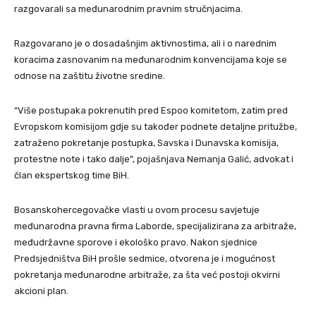
razgovarali sa međunarodnim pravnim stručnjacima.
Razgovarano je o dosadašnjim aktivnostima, ali i o narednim
koracima zasnovanim na međunarodnim konvencijama koje se
odnose na zaštitu životne sredine.
“Više postupaka pokrenutih pred Espoo komitetom, zatim pred
Evropskom komisijom gdje su također podnete detaljne pritužbe,
zatraženo pokretanje postupka, Savska i Dunavska komisija,
protestne note i tako dalje”, pojašnjava Nemanja Galić, advokat i
član ekspertskog time BiH.
Bosanskohercegovačke vlasti u ovom procesu savjetuje
međunarodna pravna firma Laborde, specijalizirana za arbitraže,
međudržavne sporove i ekološko pravo. Nakon sjednice
Predsjedništva BiH prošle sedmice, otvorena je i mogućnost
pokretanja međunarodne arbitraže, za šta već postoji okvirni
akcioni plan.