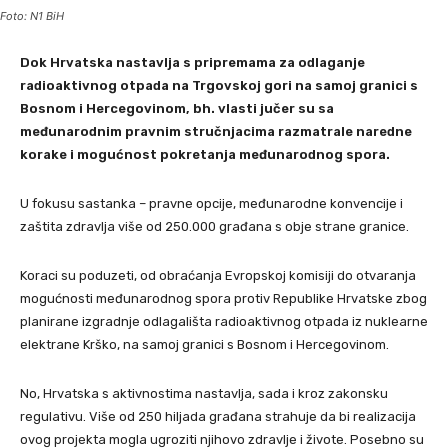
Foto: N1 BiH
Dok Hrvatska nastavlja s pripremama za odlaganje
radioaktivnog otpada na Trgovskoj gori na samoj granici s
Bosnom i Hercegovinom, bh. vlasti jučer su sa
međunarodnim pravnim stručnjacima razmatrale naredne
korake i mogućnost pokretanja međunarodnog spora.
U fokusu sastanka – pravne opcije, međunarodne konvencije i
zaštita zdravlja više od 250.000 građana s obje strane granice.
Koraci su poduzeti, od obraćanja Evropskoj komisiji do otvaranja
mogućnosti međunarodnog spora protiv Republike Hrvatske zbog
planirane izgradnje odlagališta radioaktivnog otpada iz nuklearne
elektrane Krško, na samoj granici s Bosnom i Hercegovinom.
No, Hrvatska s aktivnostima nastavlja, sada i kroz zakonsku
regulativu. Više od 250 hiljada građana strahuje da bi realizacija
ovog projekta mogla ugroziti njihovo zdravlje i živote. Posebno su