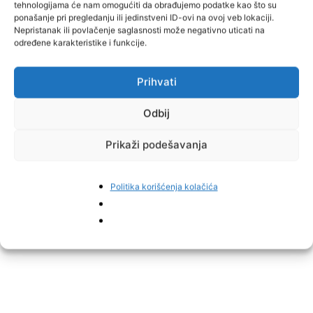
tehnologijama će nam omogućiti da obrađujemo podatke kao što su
studiju provodi u vremenskoj stisci, jer je prema dogovoru sa
ponašanje pri pregledanju ili jedinstveni ID-ovi na ovoj veb lokaciji.
Slovenijom dužna preuzeti svoj dio radioaktivnog otpada do
Nepristanak ili povlačenje saglasnosti može negativno uticati na
2028. godine.
određene karakteristike i funkcije.
Do tada su planirani brojni međunarodni sastanci, a prvi je
Prihvati
zakazan za maj u Ženevi. Ostaje otvorena i mogućnost
međunarodnog spora ili postupka pred evropskim institucijama, s
Odbij
ciljem zaštite okoliša, ali i zdravlja građana s obje strane granice,
piše
N1 BiH.
Prikaži podešavanja
Politika korišćenja kolačića