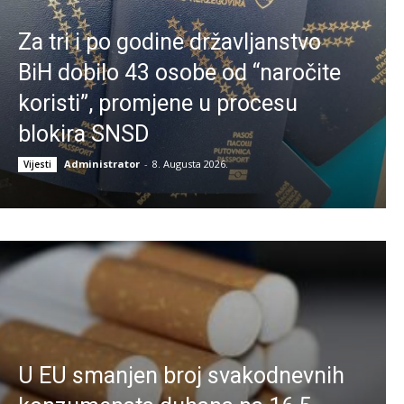
Za tri i po godine državljanstvo
BiH dobilo 43 osobe od “naročite
koristi”, promjene u procesu
blokira SNSD
Administrator
-
8. Augusta 2026.
Vijesti
U EU smanjen broj svakodnevnih