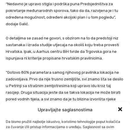
“Nedavno je upravo stigla i podrška puna Predsjedništva za
pokretanje međunarodnih sporova, tako da da, razvijena je i tu
određena mogućnost, određeni akcijski plan i u tom pogledu”,
dodaje Galić.
O detaljima se zasad ne govori, s obzirom na to da predstoji niz
sastanaka i izrada studije utjecaja na okoliš koju treba provesti
Hrvatska. Ipak, u Aarhus centru BiH tvrde da Trgovska gora ne
ispunjava ni kriterije propisane hrvatskim pravilnicima.
“Gotovo 80% parametara samog njihovog pravilnika lokacija ne
zadovoljava. Prvo da nije trusno zemljište, svi znamo šta se desilo
u Petrinji sa strašnim zemljotresima koji upravo idu kroz taj
rascjep. Druga situacija jeste da se takva lokacija ne može birati
pored vodnih tijela, a svi znamo da je tu blizina izvorišta rijeke
Une. Pored toga, naravno stanovništvo…”, kazala je Emina
Upravljajte saglasnostima
Veljović, direktorica Aarhus centra BiH.
Da bismo pružili najbolje iskustvo, koristimo tehnologije poput kolačića
za čuvanje i/ili pristup informacijama o uređaju. Saglasnost sa ovim
Problematična je i struktura tla, upozoravaju stručnjaci. Hrvatska