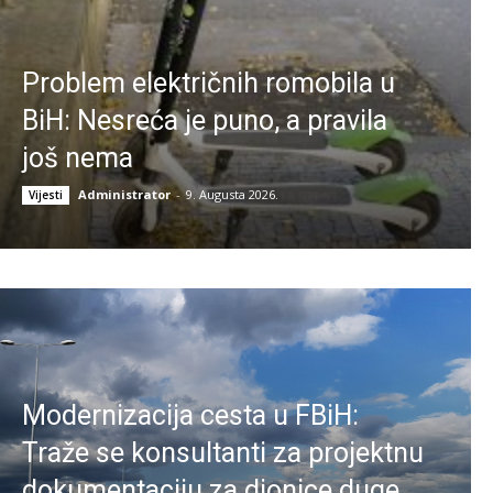
Problem električnih romobila u
BiH: Nesreća je puno, a pravila
još nema
Administrator
-
9. Augusta 2026.
Vijesti
Modernizacija cesta u FBiH:
Traže se konsultanti za projektnu
dokumentaciju za dionice duge