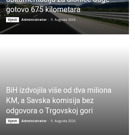
gotovo 675 kilometara
Administrator
-
9. Augusta 2026.
Vijesti
BiH izdvojila više od dva miliona
KM, a Savska komisija bez
odgovora o Trgovskoj gori
Administrator
-
9. Augusta 2026.
Vijesti