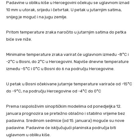
Padavine u obliku kiše u Hercegovini očekuju se uglavnom iznad
10 mm u utorak, srijedu i četvrtak. U petak u jutarnjim satima,
snijeg je moguć i na jugu zemlje.
Pritom temperature zraka naročito u jutarnjim satima do petka
biće sve niže.
Minimalne temperature zraka varirat će uglavnom između -8°C i
-2°C u Bosni, do 2°C u Hercegovini. Najviše dnevne temperature
između -5°C i 0°C u Bosni do 6 na području Hercegovine.
U petak u Bosni očekivane jutarnje temperature variraće od -15°C
do -9°C, na području Hercegovine od -4°C do 0°C
Prema raspoloživim sinoptičkim modelima od ponedjeljka 12.
januara prognozira se pretežno oblačno i stabilno vrijeme bez
padavina. Sredinom sedmice (od 15. januara) moguće su nove
padavine. Padavine će isključujući planinska područja biti
uglavnom u obliku kiše.