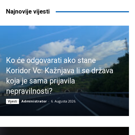
Najnovije vijesti
Ko će odgovarati ako stane
Koridor Vc: Kažnjava li se država
koja je sama prijavila
nepravilnosti?
Administrator
-
6. Augusta 2026.
Vijesti