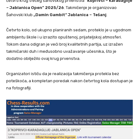
četvrti krug trećeg šahovskog prvenstva
“Koprivci – Karadag­lije
– Jablanica Open” 2025/26
. Takmičenje je organizovao
Šahovski klub
„Damin Gambit“ Jablanica – Tešanj
.
Četvrto kolo, od ukupno planiranih sedam, proteklo je u ugodnom
ambijentu škole i u izrazito opuštenoj, prijateljskoj atmosferi.
Tokom dana odigran je veći broj kvalitetnih partija, uz izražen
takmičarski duh i međusobno uvažavanje učesnika, što je
dodatno obilježilo ovaj krug prvenstva.
Organizatori ističu da je realizacija takmičenja protekla bez
poteškoća, a kompletan poredak nakon četvrtog kola dostupan je
na fotografiji.