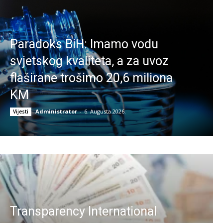
Paradoks BiH: Imamo vodu
svjetskog kvaliteta, a za uvoz
flaširane trošimo 20,6 miliona
KM
Administrator
-
6. Augusta 2026.
Vijesti
Transparency International