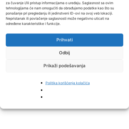
za čuvanje i/ili pristup informacijama o uređaju. Saglasnost sa ovim
tehnologijama će nam omogućiti da obrađujemo podatke kao što su
ponašanje pri pregledanju ili jedinstveni ID-ovi na ovoj veb lokaciji.
Nepristanak ili povlačenje saglasnosti može negativno uticati na
Iz ŠK „Damin Gambit“ ovom prilikom upućena je zahvalnost
određene karakteristike i funkcije.
menadžmentu OŠ „Huso Hodžić“ na podršci i ustupanju prostorija,
kao i sponzorima, te svim ostalim pojedincima i subjektima koji su
Prihvati
podržali održavanje prvenstva i rad kluba.
Odbij
Četvrti krug šahovskog prvenstva još jednom je potvrdio rast
interesovanja za ovaj sportski događaj, kao i kontinuiranu
Prikaži podešavanja
podršku koju turnir dobija iz kruga lokalne zajednice i sponzora.
Politika korišćenja kolačića