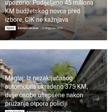
upozorio: Podijeljeno 45 miliona
KM budžetskog novca pred
izbore, CIK ne kažnjava
Administrator
-
6. Augusta 2026.
Vijesti
Maglaj: Iz nezaključanog
automobila ukradeno 375 KM,
dvije osobe uhapšene nakon
pružanja otpora policiji
Administrator
-
6. Augusta 2026.